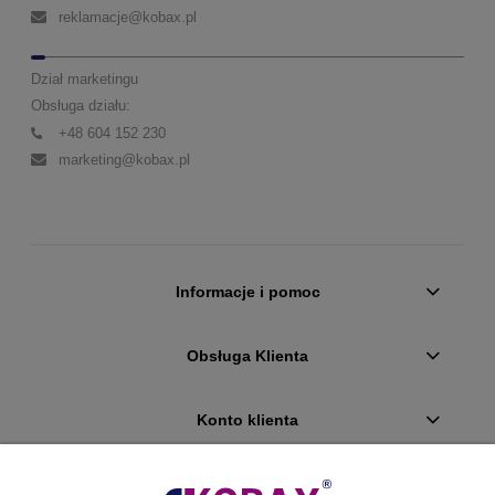
reklamacje@kobax.pl
Dział marketingu
Obsługa działu:
+48 604 152 230
marketing@kobax.pl
Informacje i pomoc
Obsługa Klienta
Konto klienta
Płatności i dostawa