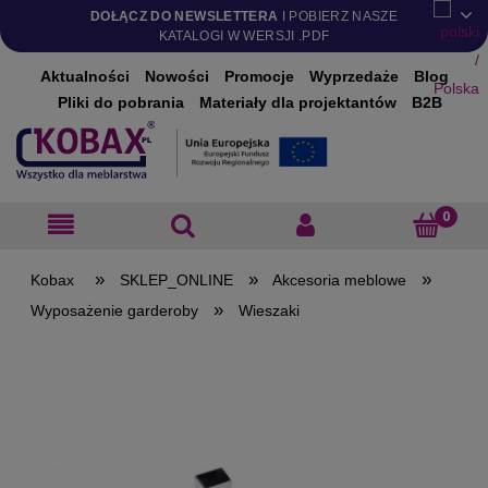
DOŁĄCZ DO NEWSLETTERA
I POBIERZ NASZE
KATALOGI W WERSJI .PDF
Aktualności
Nowości
Promocje
Wyprzedaże
Blog
Pliki do pobrania
Materiały dla projektantów
B2B
»
»
»
SKLEP_ONLINE
Akcesoria meblowe
»
Wyposażenie garderoby
Wieszaki