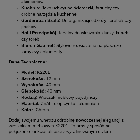
akcesoriów.
Kuchnia:
Jako uchwyt na ściereczki, fartuchy czy
drobne narzędzia kuchenne.
Garderoba i Szafa:
Do organizacji odzieży, torebek czy
pasków.
Hol i Przedpokój:
Idealny do wieszania kluczy, kurtek
czy toreb.
Biuro i Gabinet:
Stylowe rozwiązanie na płaszcze,
torby czy dokumenty.
Dane Techniczne:
Model:
K2201
Szerokość:
12 mm
Wysokość:
40 mm
Głębokość:
40 mm
Rodzaj:
Wieszak meblowy pojedynczy
Materiał:
ZnAl - stop cynku i aluminium
Kolor:
Chrom
Dodaj swojemu wnętrzu odrobinę nowoczesnej elegancji z
wieszakiem meblowym K2201. To prosty sposób na
połączenie funkcjonalności z wyrafinowanym stylem.