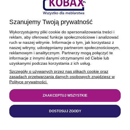
Ciekawostki
Szanujemy Twoją prywatność
O firmie
Wykorzystujemy pliki cookie do spersonalizowania treści i
reklam, aby oferować funkcje społecznościowe i analizować
ruch w naszej witrynie. Informacje o tym, jak korzystasz z
naszej witryny, udostępniamy partnerom społecznościowym,
reklamowym i analitycznym. Partnerzy mogą połączyć te
BEZPIECZNE PŁATNOŚCI ORAZ DOSTAWA
informacje z innymi danymi otrzymanymi od Ciebie lub
uzyskanymi podczas korzystania z ich usług.
Szczegóły o używanych przez nas plikach cookie oraz
zasadach przetwarzania danych osobowych znajdziesz w
Polityce prywatności.
ZAAKCEPTUJ WSZYSTKIE
© 1977-2025
kobax.pl
DOSTOSUJ ZGODY
Realizacja
https://xeniadesign.pl/
| Sklep
Shoper Premium
POKAŻ PEŁNĄ WERSJĘ STRONY