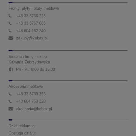
Fronty, płyty i blaty meblowe
+48 33 8766 223
+48 33 8767 083
+48 604 152 240
zakupy@kobax.pl
Siedziba firmy - sklep
Kalwaria Zebrzydowska
Pn - Pt: 8:00 do 16:00
Akcesoria meblowe
+48 33 8739 355
+48 604 750 320
akcesoria@kobax.pl
Dział reklamacji
Obsługa działu: