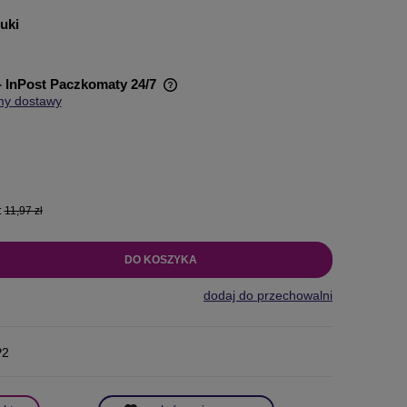
tuki
- InPost Paczkomaty 24/7
my dostawy
wiera ewentualnych kosztów
:
11,97 zł
DO KOSZYKA
dodaj do przechowalni
P2