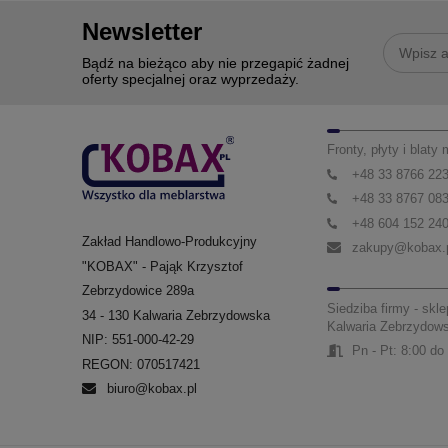
Newsletter
Bądź na bieżąco aby nie przegapić żadnej
oferty specjalnej oraz wyprzedaży.
Fronty, płyty i blaty
+48 33 8766 22
+48 33 8767 08
+48 604 152 24
Zakład Handlowo-Produkcyjny
zakupy@kobax.
"KOBAX" - Pająk Krzysztof
Zebrzydowice 289a
Siedziba firmy - skle
34 - 130 Kalwaria Zebrzydowska
Kalwaria Zebrzydow
NIP: 551-000-42-29
Pn - Pt: 8:00 do
REGON: 070517421
biuro@kobax.pl