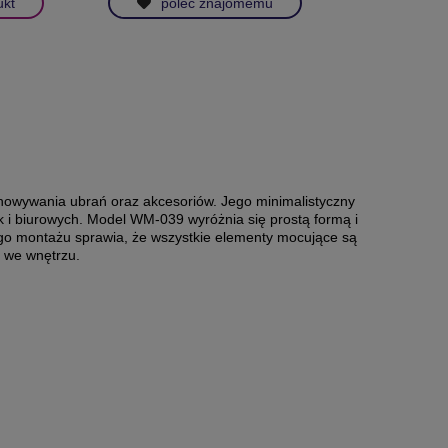
ukt
poleć znajomemu
howywania ubrań oraz akcesoriów. Jego minimalistyczny
k i biurowych. Model WM-039 wyróżnia się prostą formą i
go montażu sprawia, że wszystkie elementy mocujące są
k we wnętrzu.