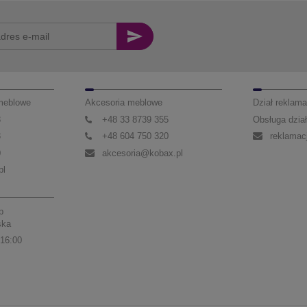
 meblowe
Akcesoria meblowe
Dział reklama
3
+48 33 8739 355
Obsługa dział
3
+48 604 750 320
reklamac
0
akcesoria@kobax.pl
pl
p
ska
 16:00