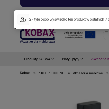
Aktualności
Nowo
Produkty KOBAX
Blaty i płyty
Akcesoria 
»
»
»
SKLEP_ONLINE
Akcesoria meblowe