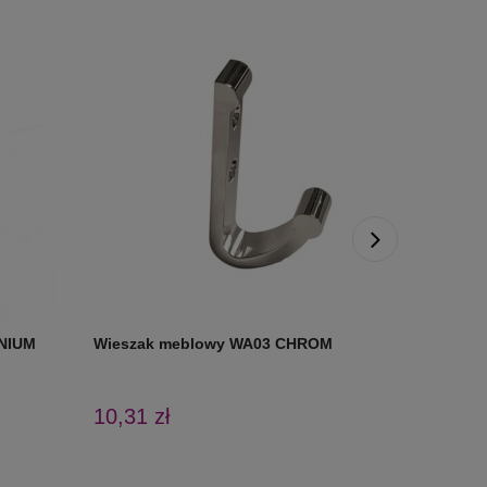
INIUM
Wieszak meblowy WA03 CHROM
Wieszak
10,31 zł
5,52 zł
Cena regul
Najniższa 