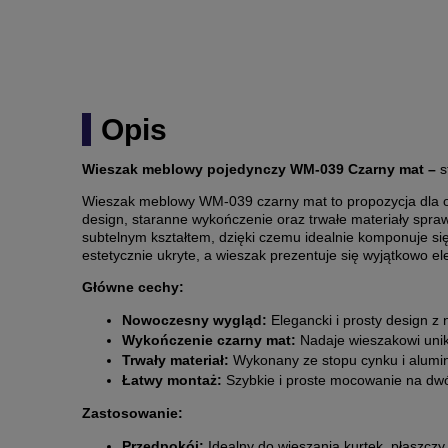
Opis
Wieszak meblowy pojedynczy WM-039 Czarny mat –
s
Wieszak meblowy WM-039 czarny mat to propozycja dla o
design, staranne wykończenie oraz trwałe materiały spra
subtelnym kształtem, dzięki czemu idealnie komponuje 
estetycznie ukryte, a wieszak prezentuje się wyjątkowo 
Główne cechy:
Nowoczesny wygląd:
Elegancki i prosty design 
Wykończenie czarny mat:
Nadaje wieszakowi unika
Trwały materiał:
Wykonany ze stopu cynku i alumin
Łatwy montaż:
Szybkie i proste mocowanie na dw
Zastosowanie:
Przedpokój:
Idealny do wieszania kurtek, płaszczy 