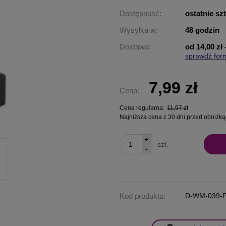
Dostępność:
ostatnie sz
Wysyłka w:
48 godzin
Dostawa:
od 14,00 zł
sprawdź for
Cena nie za
płatności
7,99 zł
Cena:
Cena regularna:
11,97 zł
Najniższa cena z 30 dni przed obniżką
+
szt.
-
Kod produktu:
D-WM-039-