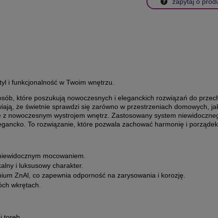
zapytaj o prod
tyl i funkcjonalność w Twoim wnętrzu.
sób, które poszukują nowoczesnych i eleganckich rozwiązań do przec
wiają, że świetnie sprawdzi się zarówno w przestrzeniach domowych, ja
się z nowoczesnym wystrojem wnętrz. Zastosowany system niewidoczne
elegancko. To rozwiązanie, które pozwala zachować harmonię i porząde
z niewidocznym mocowaniem.
lny i luksusowy charakter.
ium ZnAl, co zapewnia odporność na zarysowania i korozję.
óch wkrętach.
i toreb.