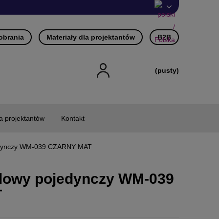
pobrania
Materiały dla projektantów
B2B
(pusty)
la projektantów
Kontakt
edynczy WM-039 CZARNY MAT
lowy pojedynczy WM-039
T