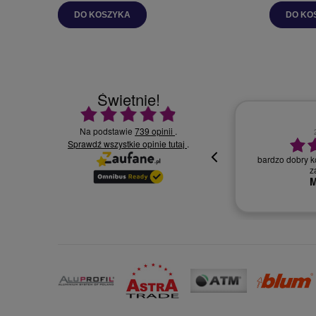
DO KOSZYKA
DO KO
Świetnie!
Ocena średnia 4.9 na 5
Na podstawie
739 opinii
.
30.07.2026
Sprawdź wszystkie opinie
.
tutaj
bardzo dobry ko
Wszystko super, miła i profesjonalna
z
obsługa.
M