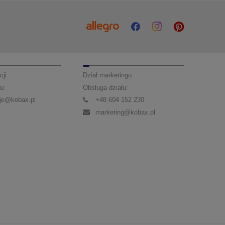
cji
Dział marketingu
u:
Obsługa działu:
je@kobax.pl
+48 604 152 230
marketing@kobax.pl