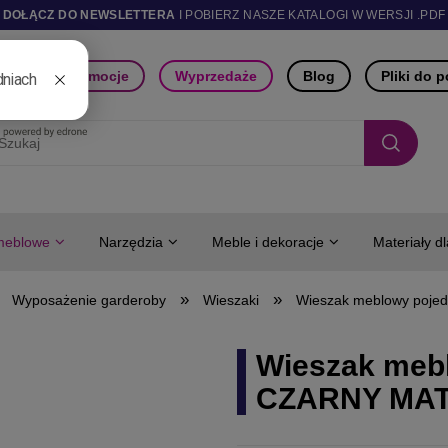
DOŁĄCZ DO NEWSLETTERA
I POBIERZ NASZE KATALOGI W WERSJI .PDF
ści
Promocje
Wyprzedaże
Blog
Pliki do 
meblowe
Narzędzia
Meble i dekoracje
Materiały d
»
»
Wyposażenie garderoby
Wieszaki
Wieszak meblowy poj
Wieszak meb
CZARNY MA