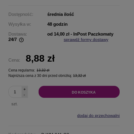
Dostępność:
średnia ilość
Wysyłka w:
48 godzin
Dostawa:
od 14,00 zł
- InPost Paczkomaty
24/7
sprawdź formy dostawy
Cena nie zawiera ewentualnych kosztów płatności
8,88 zł
Cena:
Cena regularna:
13,32 zł
Najniższa cena z 30 dni przed obniżką:
13,32 zł
+
DO KOSZYKA
-
szt.
dodaj do przechowalni