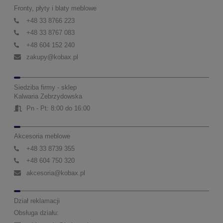
Fronty, płyty i blaty meblowe
+48 33 8766 223
+48 33 8767 083
+48 604 152 240
zakupy@kobax.pl
Siedziba firmy - sklep
Kalwaria Zebrzydowska
Pn - Pt: 8:00 do 16:00
Akcesoria meblowe
+48 33 8739 355
+48 604 750 320
akcesoria@kobax.pl
Dział reklamacji
Obsługa działu: