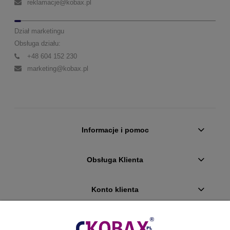
reklamacje@kobax.pl
Dział marketingu
Obsługa działu:
+48 604 152 230
marketing@kobax.pl
Informacje i pomoc
Obsługa Klienta
Konto klienta
Płatności i dostawa