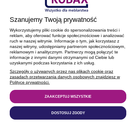
Ciekawostki
Szanujemy Twoją prywatność
O firmie
Wykorzystujemy pliki cookie do spersonalizowania treści i
reklam, aby oferować funkcje społecznościowe i analizować
ruch w naszej witrynie. Informacje o tym, jak korzystasz z
naszej witryny, udostępniamy partnerom społecznościowym,
reklamowym i analitycznym. Partnerzy mogą połączyć te
BEZPIECZNE PŁATNOŚCI ORAZ DOSTAWA
informacje z innymi danymi otrzymanymi od Ciebie lub
uzyskanymi podczas korzystania z ich usług.
Szczegóły o używanych przez nas plikach cookie oraz
zasadach przetwarzania danych osobowych znajdziesz w
Polityce prywatności.
ZAAKCEPTUJ WSZYSTKIE
© 1977-2025
kobax.pl
DOSTOSUJ ZGODY
Realizacja
https://xeniadesign.pl/
| Sklep
Shoper Premium
POKAŻ PEŁNĄ WERSJĘ STRONY