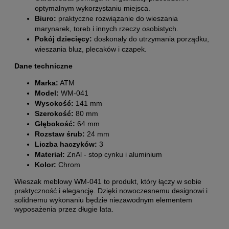
optymalnym wykorzystaniu miejsca.
Biuro:
praktyczne rozwiązanie do wieszania
marynarek, toreb i innych rzeczy osobistych.
Pokój dziecięcy:
doskonały do utrzymania porządku,
wieszania bluz, plecaków i czapek.
Dane techniczne
Marka:
ATM
Model:
WM-041
Wysokość:
141 mm
Szerokość:
80 mm
Głębokość:
64 mm
Rozstaw śrub:
24 mm
Liczba haczyków:
3
Materiał:
ZnAl - stop cynku i aluminium
Kolor:
Chrom
Wieszak meblowy WM-041 to produkt, który łączy w sobie
praktyczność i elegancję. Dzięki nowoczesnemu designowi i
solidnemu wykonaniu będzie niezawodnym elementem
wyposażenia przez długie lata.