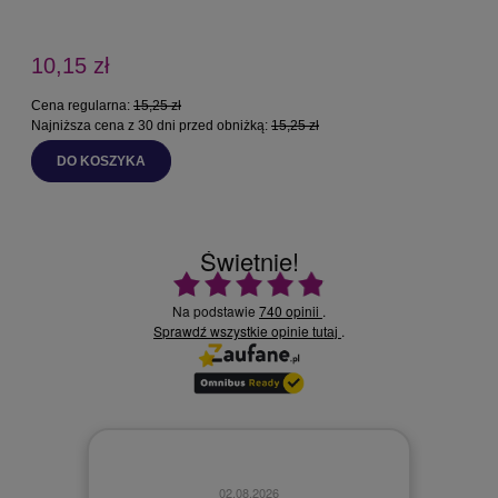
10,15 zł
Cena regularna:
15,25 zł
C
Najniższa cena z 30 dni przed obniżką:
15,25 zł
N
DO KOSZYKA
Świetnie!
Ocena średnia 4.9 na 5
Na podstawie
740 opinii
.
Sprawdź wszystkie opinie
.
tutaj
02.08.2026