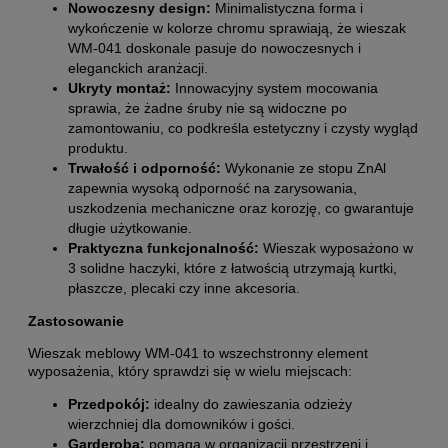
Nowoczesny design:
Minimalistyczna forma i
wykończenie w kolorze chromu sprawiają, że wieszak
WM-041 doskonale pasuje do nowoczesnych i
eleganckich aranżacji.
Ukryty montaż:
Innowacyjny system mocowania
sprawia, że żadne śruby nie są widoczne po
zamontowaniu, co podkreśla estetyczny i czysty wygląd
produktu.
Trwałość i odporność:
Wykonanie ze stopu ZnAl
zapewnia wysoką odporność na zarysowania,
uszkodzenia mechaniczne oraz korozję, co gwarantuje
długie użytkowanie.
Praktyczna funkcjonalność:
Wieszak wyposażono w
3 solidne haczyki, które z łatwością utrzymają kurtki,
płaszcze, plecaki czy inne akcesoria.
Zastosowanie
Wieszak meblowy WM-041 to wszechstronny element
wyposażenia, który sprawdzi się w wielu miejscach:
Przedpokój:
idealny do zawieszania odzieży
wierzchniej dla domowników i gości.
Garderoba:
pomaga w organizacji przestrzeni i