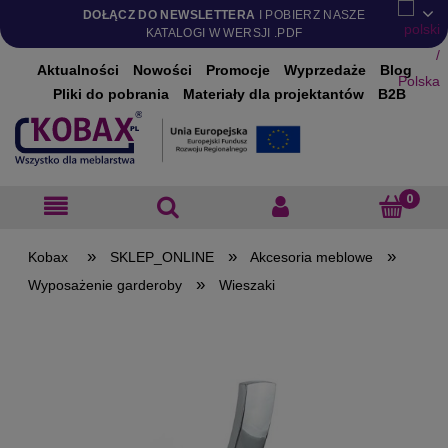
DOŁĄCZ DO NEWSLETTERA
I POBIERZ NASZE
KATALOGI W WERSJI .PDF
Aktualności
Nowości
Promocje
Wyprzedaże
Blog
Pliki do pobrania
Materiały dla projektantów
B2B
»
»
»
SKLEP_ONLINE
Akcesoria meblowe
»
Wyposażenie garderoby
Wieszaki