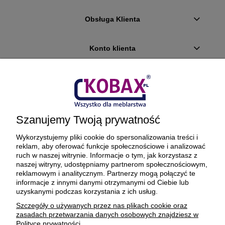
Obsługa Klienta
Konto klienta
Płatności i dostawa
Ciekawostki
Szanujemy Twoją prywatność
O firmie
Wykorzystujemy pliki cookie do spersonalizowania treści i
reklam, aby oferować funkcje społecznościowe i analizować
ruch w naszej witrynie. Informacje o tym, jak korzystasz z
naszej witryny, udostępniamy partnerom społecznościowym,
reklamowym i analitycznym. Partnerzy mogą połączyć te
BEZPIECZNE PŁATNOŚCI ORAZ DOSTAWA
informacje z innymi danymi otrzymanymi od Ciebie lub
uzyskanymi podczas korzystania z ich usług.
Szczegóły o używanych przez nas plikach cookie oraz
zasadach przetwarzania danych osobowych znajdziesz w
Polityce prywatności.