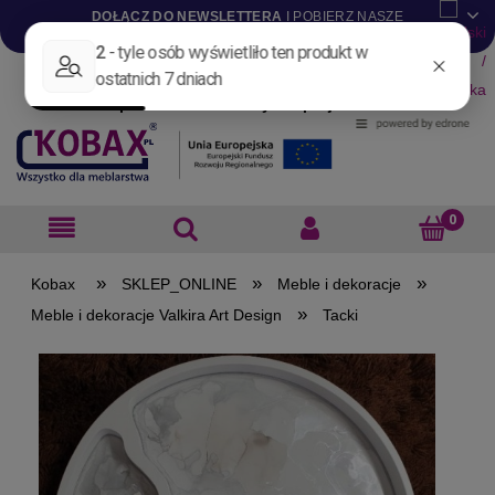
DOŁĄCZ DO NEWSLETTERA
I POBIERZ NASZE
KATALOGI W WERSJI .PDF
Aktualności
Nowości
Promocje
Wyprzedaże
Blog
Pliki do pobrania
Materiały dla projektantów
B2B
»
»
»
SKLEP_ONLINE
Meble i dekoracje
»
Meble i dekoracje Valkira Art Design
Tacki