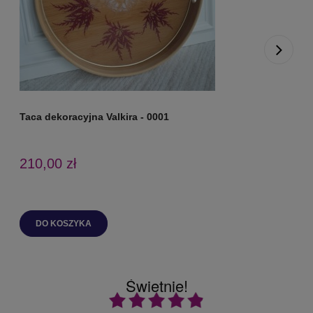
Taca dekoracyjna Valkira - 0001
T
210,00 zł
DO KOSZYKA
Świetnie!
Ocena średnia 4.9 na 5