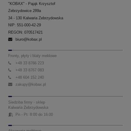
"KOBAX" - Pająk Krzysztof
Zebrzydowice 289a
34 - 130 Kalwaria Zebrzydowska
NIP: 551-000-42-29
REGON: 070517421
biuro@kobax.pl
Fronty, płyty i blaty meblowe
+48 33 8766 223
+48 33 8767 083
+48 604 152 240
zakupy@kobax.pl
Siedziba firmy - sklep
Kalwaria Zebrzydowska
Pn - Pt: 8:00 do 16:00
Akcesoria meblowe