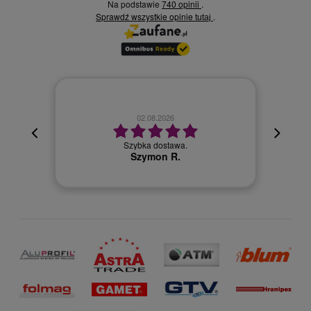
Na podstawie
740 opinii
.
Sprawdź wszystkie opinie
.
tutaj
02.08.2026
cyjna,
cja też
Szybka dostawa.
 kuriera
Szymon R.