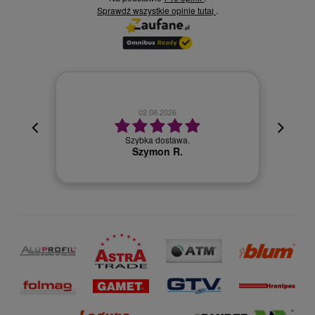
Sprawdź wszystkie opinie
.
tutaj
02.08.2026
cyjna,
cja też
Szybka dostawa.
 kuriera
Szymon R.