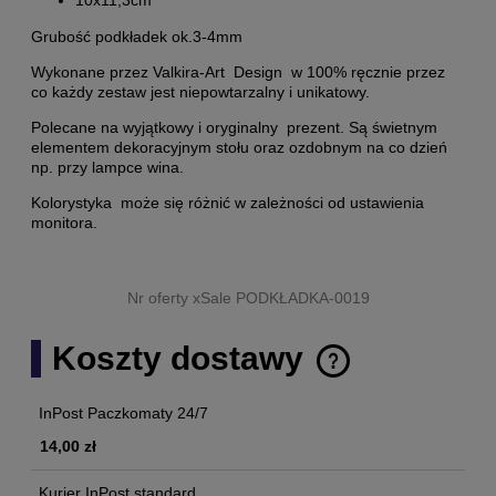
10x11,3cm
Grubość podkładek ok.3-4mm
Wykonane przez Valkira-Art Design w 100% ręcznie przez
co każdy zestaw jest niepowtarzalny i unikatowy.
Polecane na wyjątkowy i oryginalny prezent. Są świetnym
elementem dekoracyjnym stołu oraz ozdobnym na co dzień
np. przy lampce wina.
Kolorystyka może się różnić w zależności od ustawienia
monitora.
Nr oferty xSale PODKŁADKA-0019
Koszty dostawy
Cena nie zawiera ewentualnych kosztów płatności
InPost Paczkomaty 24/7
14,00 zł
Kurier InPost standard