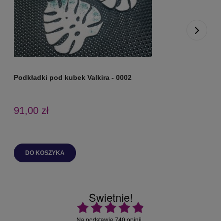
Podkładki pod kubek Valkira - 0002
P
91,00 zł
DO KOSZYKA
Świetnie!
Ocena średnia 4.9 na 5
Na podstawie
740 opinii
.