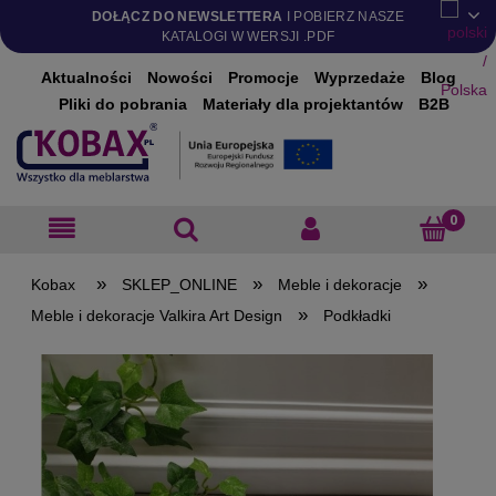
DOŁĄCZ DO NEWSLETTERA
I POBIERZ NASZE
KATALOGI W WERSJI .PDF
Aktualności
Nowości
Promocje
Wyprzedaże
Blog
Pliki do pobrania
Materiały dla projektantów
B2B
»
»
»
SKLEP_ONLINE
Meble i dekoracje
»
Meble i dekoracje Valkira Art Design
Podkładki