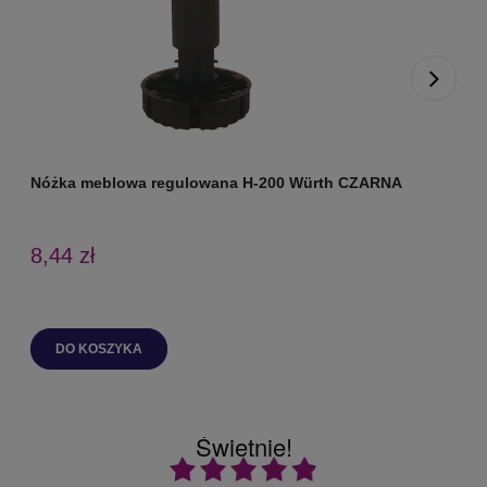
Nóżka meblowa regulowana H-200 Würth CZARNA
N
8,44 zł
DO KOSZYKA
Świetnie!
Ocena średnia 4.9 na 5