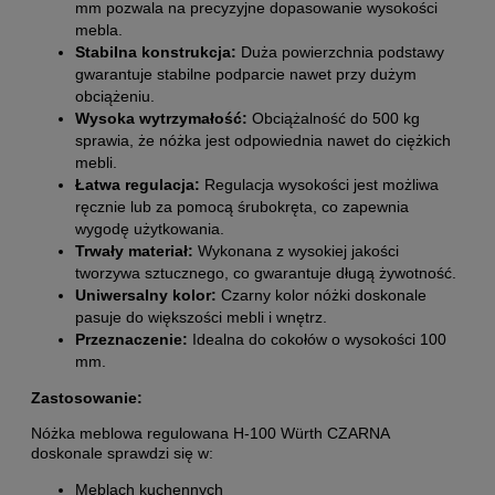
mm pozwala na precyzyjne dopasowanie wysokości
mebla.
Stabilna konstrukcja:
Duża powierzchnia podstawy
gwarantuje stabilne podparcie nawet przy dużym
obciążeniu.
Wysoka wytrzymałość:
Obciążalność do 500 kg
sprawia, że nóżka jest odpowiednia nawet do ciężkich
mebli.
Łatwa regulacja:
Regulacja wysokości jest możliwa
ręcznie lub za pomocą śrubokręta, co zapewnia
wygodę użytkowania.
Trwały materiał:
Wykonana z wysokiej jakości
tworzywa sztucznego, co gwarantuje długą żywotność.
Uniwersalny kolor:
Czarny kolor nóżki doskonale
pasuje do większości mebli i wnętrz.
Przeznaczenie:
Idealna do cokołów o wysokości 100
mm.
Zastosowanie:
Nóżka meblowa regulowana H-100 Würth CZARNA
doskonale sprawdzi się w:
Meblach kuchennych