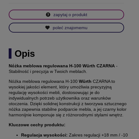
zapytaj o produkt
poleć znajomemu
Opis
Nóżka meblowa regulowana H-100 Würth CZARNA
-
Stabilność i precyzja w Twoich meblach.
Nóżka meblowa regulowana H-100
Würth
CZARNA to
wysokiej jakości element, który umożliwia precyzyjną
regulację wysokości mebli, dostosowując je do
indywidualnych potrzeb użytkownika oraz warunków
otoczenia.
Dzięki solidnej konstrukcji z tworzywa sztucznego
nóżka zapewnia stabilne podparcie mebla, a jej czarny kolor
harmonijnie komponuje się z różnorodnymi stylami wnętrz.
Kluczowe cechy produktu:
Regulacja wysokości:
Zakres regulacji +18 mm / -10