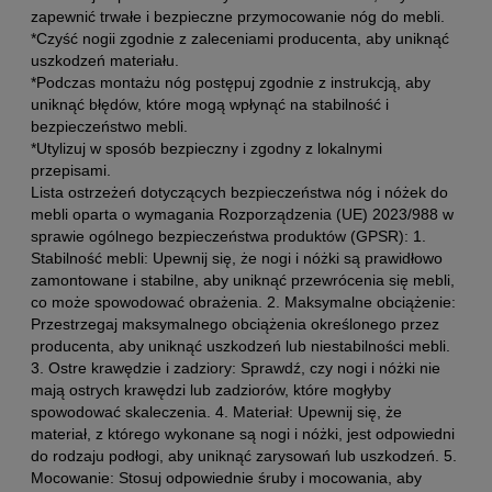
zapewnić trwałe i bezpieczne przymocowanie nóg do mebli.
*Czyść nogii zgodnie z zaleceniami producenta, aby uniknąć
uszkodzeń materiału.
*Podczas montażu nóg postępuj zgodnie z instrukcją, aby
uniknąć błędów, które mogą wpłynąć na stabilność i
bezpieczeństwo mebli.
*Utylizuj w sposób bezpieczny i zgodny z lokalnymi
przepisami.
Lista ostrzeżeń dotyczących bezpieczeństwa nóg i nóżek do
mebli oparta o wymagania Rozporządzenia (UE) 2023/988 w
sprawie ogólnego bezpieczeństwa produktów (GPSR): 1.
Stabilność mebli: Upewnij się, że nogi i nóżki są prawidłowo
zamontowane i stabilne, aby uniknąć przewrócenia się mebli,
co może spowodować obrażenia. 2. Maksymalne obciążenie:
Przestrzegaj maksymalnego obciążenia określonego przez
producenta, aby uniknąć uszkodzeń lub niestabilności mebli.
3. Ostre krawędzie i zadziory: Sprawdź, czy nogi i nóżki nie
mają ostrych krawędzi lub zadziorów, które mogłyby
spowodować skaleczenia. 4. Materiał: Upewnij się, że
materiał, z którego wykonane są nogi i nóżki, jest odpowiedni
do rodzaju podłogi, aby uniknąć zarysowań lub uszkodzeń. 5.
Mocowanie: Stosuj odpowiednie śruby i mocowania, aby