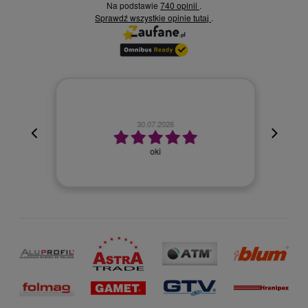
Na podstawie
740 opinii
.
Sprawdź wszystkie opinie
.
tutaj
30.07.2026
oki
Wszyst