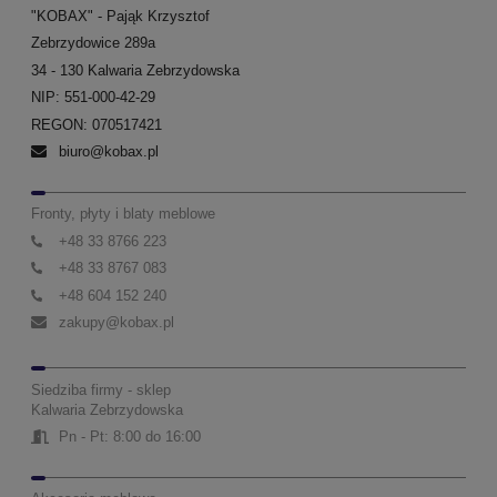
"KOBAX" - Pająk Krzysztof
Zebrzydowice 289a
34 - 130 Kalwaria Zebrzydowska
NIP: 551-000-42-29
REGON: 070517421
biuro@kobax.pl
Fronty, płyty i blaty meblowe
+48 33 8766 223
+48 33 8767 083
+48 604 152 240
zakupy@kobax.pl
Siedziba firmy - sklep
Kalwaria Zebrzydowska
Pn - Pt: 8:00 do 16:00