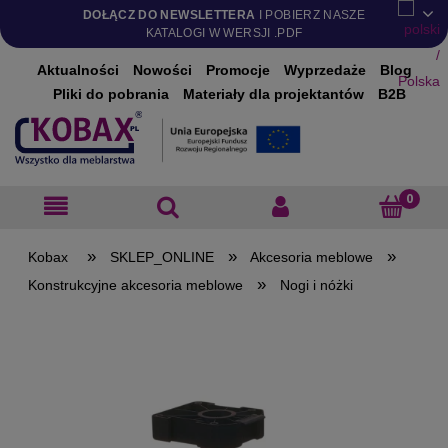
DOŁĄCZ DO NEWSLETTERA
I POBIERZ NASZE
KATALOGI W WERSJI .PDF
Aktualności
Nowości
Promocje
Wyprzedaże
Blog
Pliki do pobrania
Materiały dla projektantów
B2B
»
»
»
SKLEP_ONLINE
Akcesoria meblowe
»
Konstrukcyjne akcesoria meblowe
Nogi i nóżki