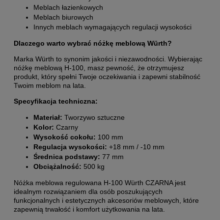
Meblach łazienkowych
Meblach biurowych
Innych meblach wymagających regulacji wysokości
Dlaczego warto wybrać nóżkę meblową Würth?
Marka Würth to synonim jakości i niezawodności. Wybierając
nóżkę meblową H-100, masz pewność, że otrzymujesz
produkt, który spełni Twoje oczekiwania i zapewni stabilność
Twoim meblom na lata.
Specyfikacja techniczna:
Materiał:
Tworzywo sztuczne
Kolor:
Czarny
Wysokość cokołu:
100 mm
Regulacja wysokości:
+18 mm / -10 mm
Średnica podstawy:
77 mm
Obciążalność:
500 kg
Nóżka meblowa regulowana H-100 Würth CZARNA jest
idealnym rozwiązaniem dla osób poszukujących
funkcjonalnych i estetycznych akcesoriów meblowych, które
zapewnią trwałość i komfort użytkowania na lata.