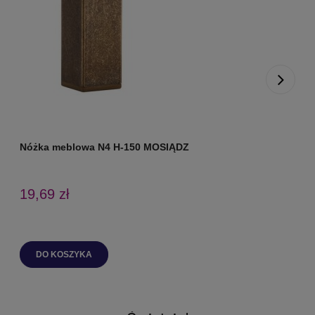
Nóżka meblowa N4 H-150 MOSIĄDZ
N
19,69 zł
C
N
DO KOSZYKA