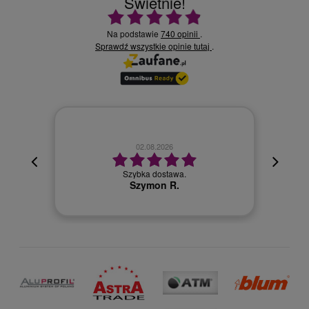
Świetnie!
Ocena średnia 4.9 na 5
Na podstawie
740 opinii
.
Sprawdź wszystkie opinie
.
tutaj
02.08.2026
cyjna,
cja też
Szybka dostawa.
 kuriera
Szymon R.