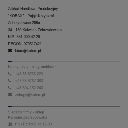
Zakład Handlowo-Produkcyjny
"KOBAX" - Pająk Krzysztof
Zebrzydowice 289a
34 - 130 Kalwaria Zebrzydowska
NIP: 551-000-42-29
REGON: 070517421
biuro@kobax.pl
Fronty, płyty i blaty meblowe
+48 33 8766 223
+48 33 8767 083
+48 604 152 240
zakupy@kobax.pl
Siedziba firmy - sklep
Kalwaria Zebrzydowska
Pn - Pt: 8:00 do 16:00