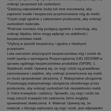
uniknąć zarysowań lub uszkodzeń.
*Zastosuj odpowiednie śruby lub inne mocowania, aby
zapewnić trwałe i bezpieczne przymocowanie nóg do mebli.
*Czyść nogii zgodnie z zaleceniami producenta, aby uniknąć
uszkodzeń materiału.
*Podczas montażu nóg postępuj zgodnie z instrukcją, aby
uniknąć błędów, które mogą wpłynąć na stabilność i
bezpieczeństwo mebli.
*Utylizuj w sposób bezpieczny i zgodny z lokalnymi
przepisami.
Lista ostrzeżeń dotyczących bezpieczeństwa nóg i nóżek do
mebli oparta o wymagania Rozporządzenia (UE) 2023/988 w
sprawie ogólnego bezpieczeństwa produktów (GPSR): 1.
Stabilność mebli: Upewnij się, że nogi i nóżki są prawidłowo
zamontowane i stabilne, aby uniknąć przewrócenia się mebli,
co może spowodować obrażenia. 2. Maksymalne obciążenie:
Przestrzegaj maksymalnego obciążenia określonego przez
producenta, aby uniknąć uszkodzeń lub niestabilności mebli.
3. Ostre krawędzie i zadziory: Sprawdź, czy nogi i nóżki nie
mają ostrych krawędzi lub zadziorów, które mogłyby
spowodować skaleczenia. 4. Materiał: Upewnij się, że
materiał, z którego wykonane są nogi i nóżki, jest odpowiedni