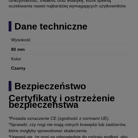
funkcjonalność, trwałość oraz estetykę, które spełnią
oczekiwania nawet najbardziej wymagających użytkowników.
Dane techniczne
Wysokość
80 mm
Kolor
Czarny
Bezpieczeństwo
Certyfikaty i ostrzeżenie
bezpieczeństwa
*Posiada oznaczenie CE (zgodność z normami UE).
*Sprawdź, czy nogi nie mają ostrych krawędzi lub zadziorów,
które mogłyby spowodować skaleczenia.
*Upewnij się, że nogi są odpowiednie do rodzaju podłogi, aby