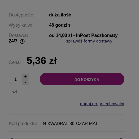
Dostępność:
duża ilość
Wysyłka w:
48 godzin
Dostawa:
od 14,00 zł
- InPost Paczkomaty
24/7
sprawdź formy dostawy
Cena nie zawiera ewentualnych kosztów płatności
5,36 zł
Cena:
+
DO KOSZYKA
-
szt.
dodaj do przechowalni
Kod produktu:
N-KWADRAT-80-CZAR.MAT