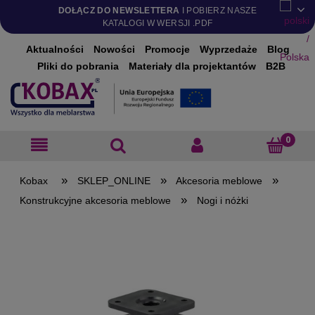
DOŁĄCZ DO NEWSLETTERA
I POBIERZ NASZE
KATALOGI W WERSJI .PDF
Aktualności
Nowości
Promocje
Wyprzedaże
Blog
Pliki do pobrania
Materiały dla projektantów
B2B
»
»
»
SKLEP_ONLINE
Akcesoria meblowe
»
Konstrukcyjne akcesoria meblowe
Nogi i nóżki