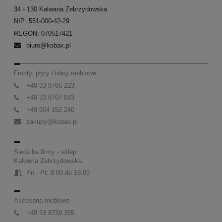
34 - 130 Kalwaria Zebrzydowska
NIP: 551-000-42-29
REGON: 070517421
biuro@kobax.pl
Fronty, płyty i blaty meblowe
+48 33 8766 223
+48 33 8767 083
+48 604 152 240
zakupy@kobax.pl
Siedziba firmy - sklep
Kalwaria Zebrzydowska
Pn - Pt: 8:00 do 16:00
Akcesoria meblowe
+48 33 8739 355