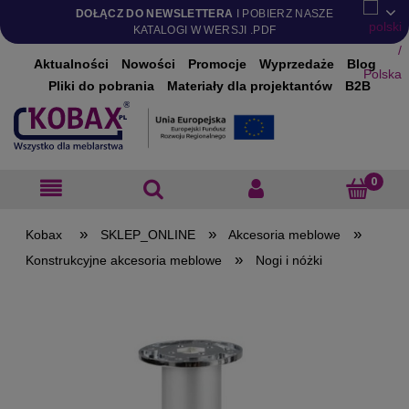
DOŁĄCZ DO NEWSLETTERA
I POBIERZ NASZE
KATALOGI W WERSJI .PDF
Aktualności
Nowości
Promocje
Wyprzedaże
Blog
Pliki do pobrania
Materiały dla projektantów
B2B
»
»
»
SKLEP_ONLINE
Akcesoria meblowe
»
Konstrukcyjne akcesoria meblowe
Nogi i nóżki