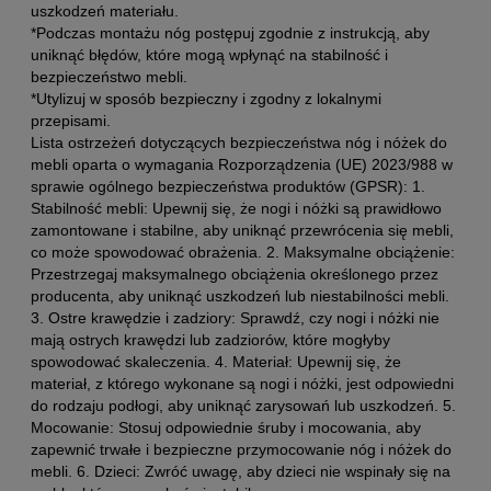
uszkodzeń materiału.
*Podczas montażu nóg postępuj zgodnie z instrukcją, aby
uniknąć błędów, które mogą wpłynąć na stabilność i
bezpieczeństwo mebli.
*Utylizuj w sposób bezpieczny i zgodny z lokalnymi
przepisami.
Lista ostrzeżeń dotyczących bezpieczeństwa nóg i nóżek do
mebli oparta o wymagania Rozporządzenia (UE) 2023/988 w
sprawie ogólnego bezpieczeństwa produktów (GPSR): 1.
Stabilność mebli: Upewnij się, że nogi i nóżki są prawidłowo
zamontowane i stabilne, aby uniknąć przewrócenia się mebli,
co może spowodować obrażenia. 2. Maksymalne obciążenie:
Przestrzegaj maksymalnego obciążenia określonego przez
producenta, aby uniknąć uszkodzeń lub niestabilności mebli.
3. Ostre krawędzie i zadziory: Sprawdź, czy nogi i nóżki nie
mają ostrych krawędzi lub zadziorów, które mogłyby
spowodować skaleczenia. 4. Materiał: Upewnij się, że
materiał, z którego wykonane są nogi i nóżki, jest odpowiedni
do rodzaju podłogi, aby uniknąć zarysowań lub uszkodzeń. 5.
Mocowanie: Stosuj odpowiednie śruby i mocowania, aby
zapewnić trwałe i bezpieczne przymocowanie nóg i nóżek do
mebli. 6. Dzieci: Zwróć uwagę, aby dzieci nie wspinały się na