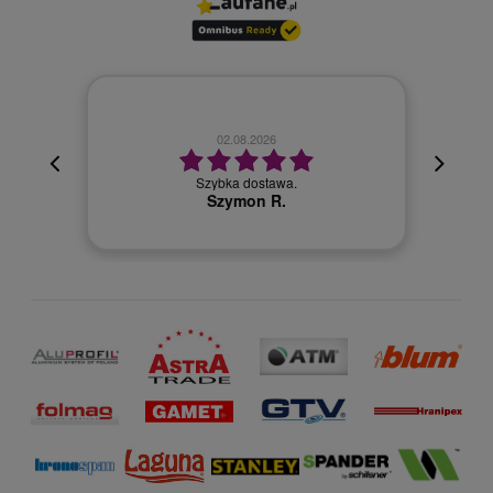
02.08.2026
cyjna,
cja też
Szybka dostawa.
 kuriera
Szymon R.