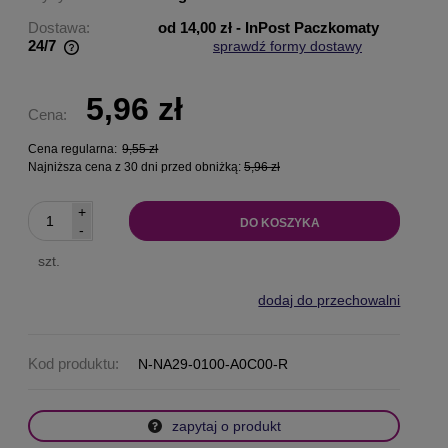
Dostawa:
od 14,00 zł
- InPost Paczkomaty
24/7
sprawdź formy dostawy
Cena nie zawiera ewentualnych kosztów płatności
5,96 zł
Cena:
Cena regularna:
9,55 zł
Najniższa cena z 30 dni przed obniżką:
5,96 zł
+
DO KOSZYKA
-
szt.
dodaj do przechowalni
Kod produktu:
N-NA29-0100-A0C00-R
zapytaj o produkt