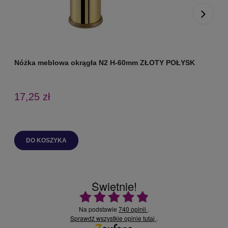
Nóżka meblowa okrągła N2 H-60mm ZŁOTY POŁYSK
N
17,25 zł
DO KOSZYKA
Świetnie!
Ocena średnia 4.9 na 5
Na podstawie
740 opinii
.
Sprawdź wszystkie opinie
.
tutaj