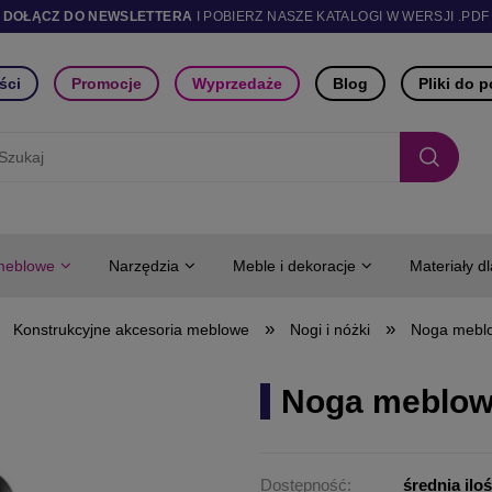
DOŁĄCZ DO NEWSLETTERA
I POBIERZ NASZE KATALOGI W WERSJI .PDF
ści
Promocje
Wyprzedaże
Blog
Pliki do 
meblowe
Narzędzia
Meble i dekoracje
Materiały d
»
»
Konstrukcyjne akcesoria meblowe
Nogi i nóżki
Noga mebl
Noga meblow
Dostępność:
średnia ilo