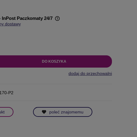
- InPost Paczkomaty 24/7
my dostawy
wiera ewentualnych kosztów
DO KOSZYKA
dodaj do przechowalni
170-P2
ukt
poleć znajomemu