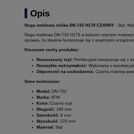
Opis
Noga meblowa nóżka DN-732 H170 CZARNY
- Styl, Wy
Noga meblowa DN-732 H170 w kolorze czarnym matowym t
sprawia, że idealnie komponuje się z wnętrzami urządzon
Kluczowe cechy produktu:
Nowoczesny styl:
Perfekcyjnie komponuje się z wn
Niezwykła wytrzymałość:
Wykonana z wysokiej jako
Odporność na uszkodzenia:
Czarna matowa powło
Dane techniczne:
Model:
DN-732
Marka:
ATM
Kolor:
Czarny mat
Długość:
160 mm
Szerokość:
8 mm
Wysokość
: 170 mm
Materiał:
Stal