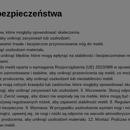
 bezpieczeństwa
rów, które mogłyby spowodować skaleczenia.
, aby uniknąć zarysowań lub uszkodzeń.
pewnić trwałe i bezpieczne przymocowanie nóg do mebli.
nąć uszkodzeń materiału.
 uniknąć błędów, które mogą wpłynąć na stabilność i bezpieczeństwo m
sami.
k do mebli oparta o wymagania Rozporządzenia (UE) 2023/988 w spraw
dłowo zamontowane i stabilne, aby uniknąć przewrócenia się mebli, co
producenta, aby uniknąć uszkodzeń lub niestabilności mebli.
nie mają ostrych krawędzi lub zadziorów, które mogłyby spowodować skale
dłogi, aby uniknąć zarysowań lub uszkodzeń. 5. Mocowanie: Stosuj odpo
: Zwróć uwagę, aby dzieci nie wspinały się na meble, które mogą być n
żywaj regulowanych nóżek, aby zapewnić stabilność mebli. 8. Regular
 i bezpieczne. 9. Wymiana: W przypadku uszkodzenia wymień nogi i nó
ątrz, upewnij się, że nogi i nóżki są odporne na warunki atmosferycz
mi producenta, aby uniknąć uszkodzeń materiału. 12. Montaż: Podczas m
wo mebli.