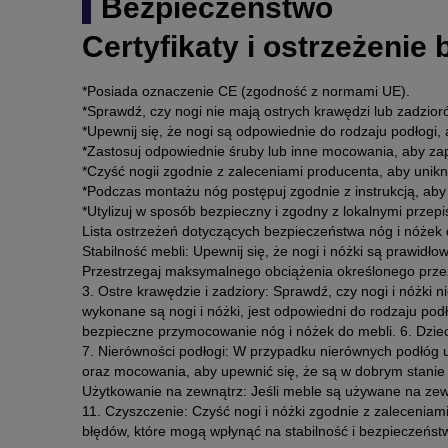
Bezpieczeństwo
Certyfikaty i ostrzeżenie
*Posiada oznaczenie CE (zgodność z normami UE).
*Sprawdź, czy nogi nie mają ostrych krawędzi lub zadzio
*Upewnij się, że nogi są odpowiednie do rodzaju podłogi
*Zastosuj odpowiednie śruby lub inne mocowania, aby za
*Czyść nogii zgodnie z zaleceniami producenta, aby unik
*Podczas montażu nóg postępuj zgodnie z instrukcją, aby
*Utylizuj w sposób bezpieczny i zgodny z lokalnymi przepi
Lista ostrzeżeń dotyczących bezpieczeństwa nóg i nóże
Stabilność mebli: Upewnij się, że nogi i nóżki są prawi
Przestrzegaj maksymalnego obciążenia określonego przez 
3. Ostre krawędzie i zadziory: Sprawdź, czy nogi i nóżki 
wykonane są nogi i nóżki, jest odpowiedni do rodzaju po
bezpieczne przymocowanie nóg i nóżek do mebli. 6. Dzieci
7. Nierówności podłogi: W przypadku nierównych podłóg u
oraz mocowania, aby upewnić się, że są w dobrym stanie
Użytkowanie na zewnątrz: Jeśli meble są używane na zewn
11. Czyszczenie: Czyść nogi i nóżki zgodnie z zalecenia
błędów, które mogą wpłynąć na stabilność i bezpieczeńst