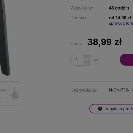
Wysyłka w:
48 godzin
Dostawa:
od 14,00 zł
sprawdź for
Cena nie za
płatności
38,99 zł
Cena:
+
szt.
-
Kod produktu:
N-DN-732-H
zapytaj o prod