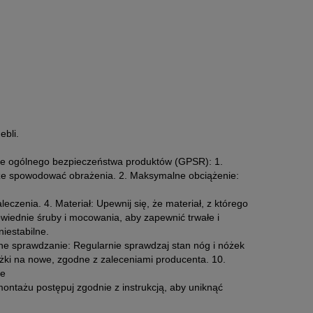
ebli.
ie ogólnego bezpieczeństwa produktów (GPSR): 1.
 może spowodować obrażenia. 2. Maksymalne obciążenie:
czenia. 4. Materiał: Upewnij się, że materiał, z którego
wiednie śruby i mocowania, aby zapewnić trwałe i
iestabilne.
ne sprawdzanie: Regularnie sprawdzaj stan nóg i nóżek
żki na nowe, zgodne z zaleceniami producenta. 10.
ne
ontażu postępuj zgodnie z instrukcją, aby uniknąć