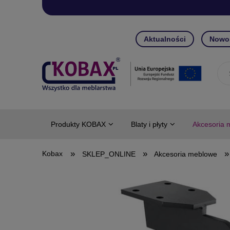
Aktualności
Nowo
Produkty KOBAX
Blaty i płyty
Akcesoria 
»
»
»
SKLEP_ONLINE
Akcesoria meblowe