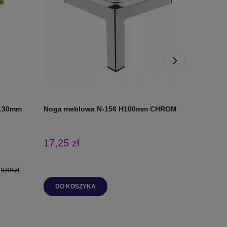
H130mm
Noga meblowa N-156 H100mm CHROM
Noga me
CZARNY
17,25 zł
15,63 z
:
9,99 zł
DO KOSZYKA
DO K