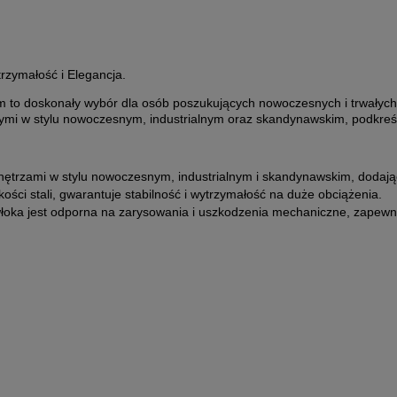
trzymałość i Elegancja.
o doskonały wybór dla osób poszukujących nowoczesnych i trwałych 
ymi w stylu nowoczesnym, industrialnym oraz skandynawskim, podkreśla
ętrzami w stylu nowoczesnym, industrialnym i skandynawskim, dodając 
ści stali, gwarantuje stabilność i wytrzymałość na duże obciążenia.
ka jest odporna na zarysowania i uszkodzenia mechaniczne, zapewnia