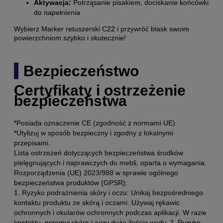
Aktywacja:
Potrząsanie pisakiem, dociskanie końcówki
do napełnienia
Wybierz Marker retuszerski C22 i przywróć blask swoim
powierzchniom szybko i skutecznie!
Bezpieczeństwo
Certyfikaty i ostrzeżenie
bezpieczeństwa
*Posiada oznaczenie CE (zgodność z normami UE).
*Utylizuj w sposób bezpieczny i zgodny z lokalnymi
przepisami.
Lista ostrzeżeń dotyczących bezpieczeństwa środków
pielęgnujących i naprawczych do mebli, oparta o wymagania
Rozporządzenia (UE) 2023/988 w sprawie ogólnego
bezpieczeństwa produktów (GPSR):
1. Ryzyko podrażnienia skóry i oczu: Unikaj bezpośredniego
kontaktu produktu ze skórą i oczami. Używaj rękawic
ochronnych i okularów ochronnych podczas aplikacji. W razie
kontaktu, przemyj skórę i oczy dużą ilością wody. 2. Ryzyko