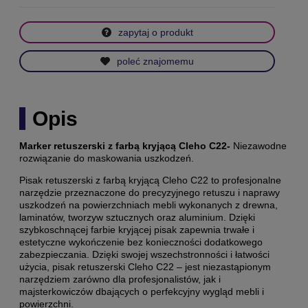
zapytaj o produkt
poleć znajomemu
Opis
Marker retuszerski z farbą kryjącą Cleho C22-
Niezawodne
rozwiązanie do maskowania uszkodzeń.
Pisak retuszerski z farbą kryjącą Cleho C22 to
profesjonalne
narzędzie przeznaczone do precyzyjnego retuszu i naprawy
uszkodzeń na powierzchniach mebli wykonanych z drewna,
laminatów, tworzyw sztucznych oraz aluminium.
Dzięki
szybkoschnącej farbie kryjącej pisak zapewnia trwałe i
estetyczne wykończenie bez konieczności dodatkowego
zabezpieczania. Dzięki swojej wszechstronności i łatwości
użycia, pisak retuszerski Cleho C22 – jest niezastąpionym
narzędziem zarówno dla profesjonalistów, jak i
majsterkowiczów dbających o perfekcyjny wygląd mebli i
powierzchni.