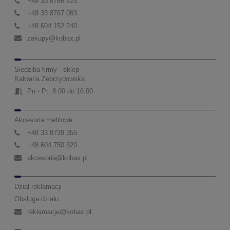
+48 33 8766 223
+48 33 8767 083
+48 604 152 240
zakupy@kobax.pl
Siedziba firmy - sklep
Kalwaria Zebrzydowska
Pn - Pt: 8:00 do 16:00
Akcesoria meblowe
+48 33 8739 355
+48 604 750 320
akcesoria@kobax.pl
Dział reklamacji
Obsługa działu:
reklamacje@kobax.pl