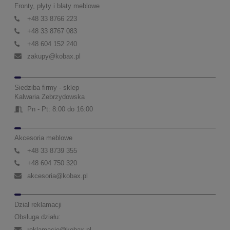
Fronty, płyty i blaty meblowe
+48 33 8766 223
+48 33 8767 083
+48 604 152 240
zakupy@kobax.pl
Siedziba firmy - sklep
Kalwaria Zebrzydowska
Pn - Pt: 8:00 do 16:00
Akcesoria meblowe
+48 33 8739 355
+48 604 750 320
akcesoria@kobax.pl
Dział reklamacji
Obsługa działu:
reklamacje@kobax.pl