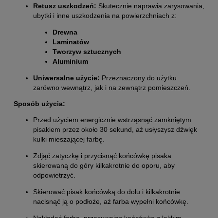
Retusz uszkodzeń:
Skutecznie naprawia zarysowania,
ubytki i inne uszkodzenia na powierzchniach z:
Drewna
Laminatów
Tworzyw sztucznych
Aluminium
Uniwersalne użycie:
Przeznaczony do użytku
zarówno wewnątrz, jak i na zewnątrz pomieszczeń.
Sposób użycia:
Przed użyciem energicznie wstrząsnąć zamkniętym
pisakiem przez około 30 sekund, aż usłyszysz dźwięk
kulki mieszającej farbę.
Zdjąć zatyczkę i przycisnąć końcówkę pisaka
skierowaną do góry kilkakrotnie do oporu, aby
odpowietrzyć.
Skierować pisak końcówką do dołu i kilkakrotnie
nacisnąć ją o podłoże, aż farba wypełni końcówkę.
Nakładać farbę, przesuwając końcówkę z lekkim