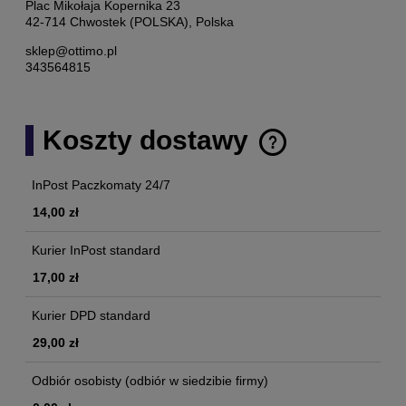
Plac Mikołaja Kopernika 23
42-714 Chwostek (POLSKA), Polska
sklep@ottimo.pl
343564815
Koszty dostawy
Cena nie zawiera ewentualnych kosztów płatności
InPost Paczkomaty 24/7
14,00 zł
Kurier InPost standard
17,00 zł
Kurier DPD standard
29,00 zł
Odbiór osobisty
(odbiór w siedzibie firmy)