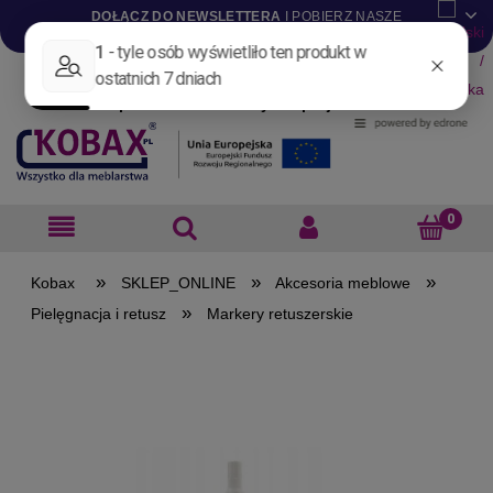
DOŁĄCZ DO NEWSLETTERA
I POBIERZ NASZE
KATALOGI W WERSJI .PDF
Aktualności
Nowości
Promocje
Wyprzedaże
Blog
Pliki do pobrania
Materiały dla projektantów
B2B
»
»
»
SKLEP_ONLINE
Akcesoria meblowe
»
Pielęgnacja i retusz
Markery retuszerskie