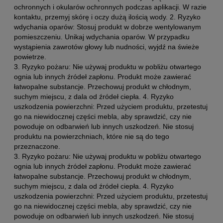
ochronnych i okularów ochronnych podczas aplikacji. W razie
kontaktu, przemyj skórę i oczy dużą ilością wody. 2. Ryzyko
wdychania oparów: Stosuj produkt w dobrze wentylowanym
pomieszczeniu. Unikaj wdychania oparów. W przypadku
wystąpienia zawrotów głowy lub nudności, wyjdź na świeże
powietrze.
3. Ryzyko pożaru: Nie używaj produktu w pobliżu otwartego
ognia lub innych źródeł zapłonu. Produkt może zawierać
łatwopalne substancje. Przechowuj produkt w chłodnym,
suchym miejscu, z dala od źródeł ciepła. 4. Ryzyko
uszkodzenia powierzchni: Przed użyciem produktu, przetestuj
go na niewidocznej części mebla, aby sprawdzić, czy nie
powoduje on odbarwień lub innych uszkodzeń. Nie stosuj
produktu na powierzchniach, które nie są do tego
przeznaczone.
3. Ryzyko pożaru: Nie używaj produktu w pobliżu otwartego
ognia lub innych źródeł zapłonu. Produkt może zawierać
łatwopalne substancje. Przechowuj produkt w chłodnym,
suchym miejscu, z dala od źródeł ciepła. 4. Ryzyko
uszkodzenia powierzchni: Przed użyciem produktu, przetestuj
go na niewidocznej części mebla, aby sprawdzić, czy nie
powoduje on odbarwień lub innych uszkodzeń. Nie stosuj