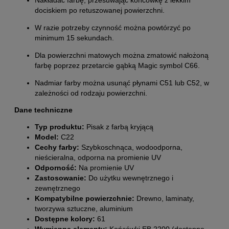
dociskiem po retuszowanej powierzchni.
W razie potrzeby czynność można powtórzyć po
minimum 15 sekundach.
Dla powierzchni matowych można zmatowić nałożoną
farbę poprzez przetarcie gąbką Magic symbol C66.
Nadmiar farby można usunąć płynami C51 lub C52, w
zależności od rodzaju powierzchni.
Dane techniczne
Typ produktu:
Pisak z farbą kryjącą
Model:
C22
Cechy farby:
Szybkoschnąca, wodoodporna,
nieścieralna, odporna na promienie UV
Odporność:
Na promienie UV
Zastosowanie:
Do użytku wewnętrznego i
zewnętrznego
Kompatybilne powierzchnie:
Drewno, laminaty,
tworzywa sztuczne, aluminium
Dostępne kolory:
61
Wymienne elementy:
Końcówki EB 2200 (dostępne