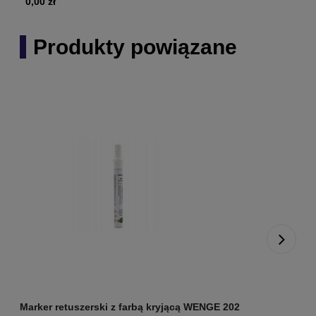
0,00 zł
Produkty powiązane
Marker retuszerski z farbą kryjącą WENGE 202
M