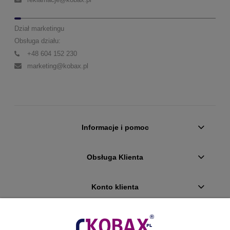
Dział marketingu
Obsługa działu:
+48 604 152 230
marketing@kobax.pl
Informacje i pomoc
Obsługa Klienta
Konto klienta
Płatności i dostawa