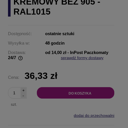
KREMOWY BEŻ 905 -
RAL1015
Dostępność:
ostatnie sztuki
Wysyłka w:
48 godzin
Dostawa:
od 14,00 zł
- InPost Paczkomaty
24/7
sprawdź formy dostawy
Cena nie zawiera ewentualnych kosztów płatności
36,33 zł
Cena:
+
DO KOSZYKA
-
szt.
dodaj do przechowalni