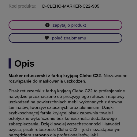
Kod produktu:
D-CLEHO-MARKER-C22-905
zapytaj o produkt
poleć znajomemu
Opis
Marker retuszerski z farbą kryjącą Cleho C22-
Niezawodne
rozwiązanie do maskowania uszkodzeń.
Pisak retuszerski z farbą kryjącą Cleho C22 to
profesjonalne
narzędzie przeznaczone do precyzyjnego retuszu i naprawy
uszkodzeń na powierzchniach mebli wykonanych z drewna,
laminatów, tworzyw sztucznych oraz aluminium.
Dzięki
szybkoschnącej farbie kryjącej pisak zapewnia trwałe i
estetyczne wykończenie bez konieczności dodatkowego
zabezpieczania. Dzięki swojej wszechstronności i łatwości
użycia, pisak retuszerski Cleho C22 – jest niezastąpionym
narzędziem zarówno dla profesjonalistów, jak i