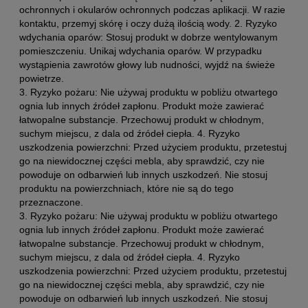
ochronnych i okularów ochronnych podczas aplikacji. W razie
kontaktu, przemyj skórę i oczy dużą ilością wody. 2. Ryzyko
wdychania oparów: Stosuj produkt w dobrze wentylowanym
pomieszczeniu. Unikaj wdychania oparów. W przypadku
wystąpienia zawrotów głowy lub nudności, wyjdź na świeże
powietrze.
3. Ryzyko pożaru: Nie używaj produktu w pobliżu otwartego
ognia lub innych źródeł zapłonu. Produkt może zawierać
łatwopalne substancje. Przechowuj produkt w chłodnym,
suchym miejscu, z dala od źródeł ciepła. 4. Ryzyko
uszkodzenia powierzchni: Przed użyciem produktu, przetestuj
go na niewidocznej części mebla, aby sprawdzić, czy nie
powoduje on odbarwień lub innych uszkodzeń. Nie stosuj
produktu na powierzchniach, które nie są do tego
przeznaczone.
3. Ryzyko pożaru: Nie używaj produktu w pobliżu otwartego
ognia lub innych źródeł zapłonu. Produkt może zawierać
łatwopalne substancje. Przechowuj produkt w chłodnym,
suchym miejscu, z dala od źródeł ciepła. 4. Ryzyko
uszkodzenia powierzchni: Przed użyciem produktu, przetestuj
go na niewidocznej części mebla, aby sprawdzić, czy nie
powoduje on odbarwień lub innych uszkodzeń. Nie stosuj