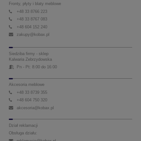
Fronty, płyty i blaty meblowe
+48 33 8766 223
+48 33 8767 083
+48 604 152 240
zakupy@kobax.pl
Siedziba firmy - sklep
Kalwaria Zebrzydowska
Pn - Pt: 8:00 do 16:00
Akcesoria meblowe
+48 33 8739 355
+48 604 750 320
akcesoria@kobax.pl
Dział reklamacji
Obsługa działu:
reklamacje@kobax.pl