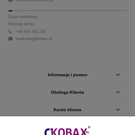
Dział marketingu
Obsługa działu:
+48 604 152 230
marketing@kobax.pl
Informacje i pomoc
Obsługa Klienta
Konto klienta
Płatności i dostawa