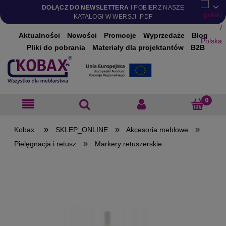
DOŁĄCZ DO NEWSLETTERA
I POBIERZ NASZE
KATALOGI W WERSJI .PDF
Aktualności
Nowości
Promocje
Wyprzedaże
Blog
Pliki do pobrania
Materiały dla projektantów
B2B
»
»
»
SKLEP_ONLINE
Akcesoria meblowe
»
Pielęgnacja i retusz
Markery retuszerskie