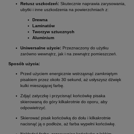
Retusz uszkodzeń:
Skutecznie naprawia zarysowania,
ubytki i inne uszkodzenia na powierzchniach z:
Drewna
Laminatów
Tworzyw sztucznych
Aluminium
Uniwersalne użycie:
Przeznaczony do użytku
zarówno wewnątrz, jak i na zewnątrz pomieszczeń.
Sposób użycia:
Przed użyciem energicznie wstrząsnąć zamkniętym
pisakiem przez około 30 sekund, aż usłyszysz dźwięk
kulki mieszającej farbę.
Zdjąć zatyczkę i przycisnąć końcówkę pisaka
skierowaną do góry kilkakrotnie do oporu, aby
odpowietrzyć.
Skierować pisak końcówką do dołu i kilkakrotnie
nacisnąć ją o podłoże, aż farba wypełni końcówkę.
Nakładać farbę, przesuwając końcówkę z lekkim