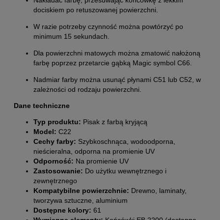
dociskiem po retuszowanej powierzchni.
W razie potrzeby czynność można powtórzyć po
minimum 15 sekundach.
Dla powierzchni matowych można zmatowić nałożoną
farbę poprzez przetarcie gąbką Magic symbol C66.
Nadmiar farby można usunąć płynami C51 lub C52, w
zależności od rodzaju powierzchni.
Dane techniczne
Typ produktu:
Pisak z farbą kryjącą
Model:
C22
Cechy farby:
Szybkoschnąca, wodoodporna,
nieścieralna, odporna na promienie UV
Odporność:
Na promienie UV
Zastosowanie:
Do użytku wewnętrznego i
zewnętrznego
Kompatybilne powierzchnie:
Drewno, laminaty,
tworzywa sztuczne, aluminium
Dostępne kolory:
61
Wymienne elementy:
Końcówki EB 2200 (dostępne