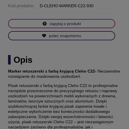
Kod produktu:
D-CLEHO-MARKER-C22-930
zapytaj o produkt
poleć znajomemu
Opis
Marker retuszerski z farbą kryjącą Cleho C22-
Niezawodne
rozwiązanie do maskowania uszkodzeń.
Pisak retuszerski z farbą kryjącą Cleho C22 to
profesjonalne
narzędzie przeznaczone do precyzyjnego retuszu i naprawy
uszkodzeń na powierzchniach mebli wykonanych z drewna,
laminatów, tworzyw sztucznych oraz aluminium.
Dzięki
szybkoschnącej farbie kryjącej pisak zapewnia trwałe i
estetyczne wykończenie bez konieczności dodatkowego
zabezpieczania. Dzięki swojej wszechstronności i łatwości
użycia, pisak retuszerski Cleho C22 – jest niezastąpionym
narzędziem zarówno dla profesjonalistów, jak i