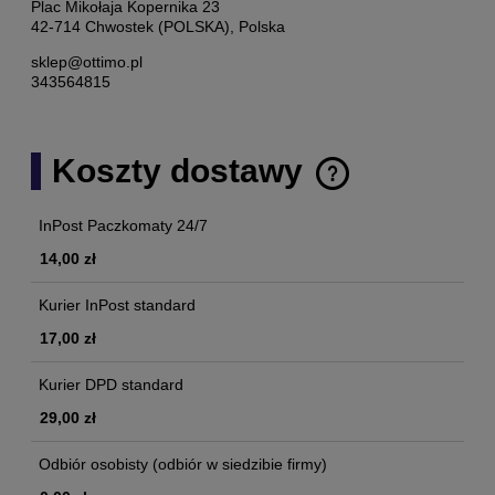
Plac Mikołaja Kopernika 23
42-714 Chwostek (POLSKA), Polska
sklep@ottimo.pl
343564815
Koszty dostawy
Cena nie zawiera ewentualnych kosztów płatności
InPost Paczkomaty 24/7
14,00 zł
Kurier InPost standard
17,00 zł
Kurier DPD standard
29,00 zł
Odbiór osobisty
(odbiór w siedzibie firmy)