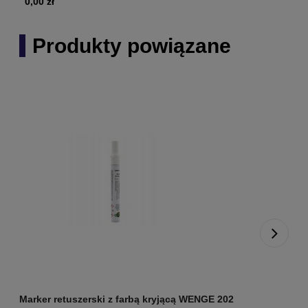
0,00 zł
Produkty powiązane
Marker retuszerski z farbą kryjącą WENGE 202
M