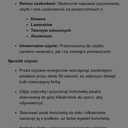
Retusz uszkodzeń:
Skutecznie naprawia zarysowania,
ubytki i inne uszkodzenia na powierzchniach z:
Drewna
Laminatów
Tworzyw sztucznych
Aluminium
Uniwersalne użycie:
Przeznaczony do użytku
zarówno wewnątrz, jak i na zewnątrz pomieszczeń.
Sposób użycia:
Przed użyciem energicznie wstrząsnąć zamkniętym
pisakiem przez około 30 sekund, aż usłyszysz dźwięk
kulki mieszającej farbę.
Zdjąć zatyczkę i przycisnąć końcówkę pisaka
skierowaną do góry kilkakrotnie do oporu, aby
odpowietrzyć.
Skierować pisak końcówką do dołu i kilkakrotnie
nacisnąć ją o podłoże, aż farba wypełni końcówkę.
Nakładać farbę, przesuwając końcówkę z lekkim