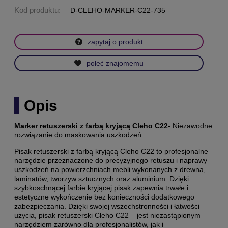
Kod produktu:
D-CLEHO-MARKER-C22-735
zapytaj o produkt
poleć znajomemu
Opis
Marker retuszerski z farbą kryjącą Cleho C22-
Niezawodne
rozwiązanie do maskowania uszkodzeń.
Pisak retuszerski z farbą kryjącą Cleho C22 to
profesjonalne
narzędzie przeznaczone do precyzyjnego retuszu i naprawy
uszkodzeń na powierzchniach mebli wykonanych z drewna,
laminatów, tworzyw sztucznych oraz aluminium.
Dzięki
szybkoschnącej farbie kryjącej pisak zapewnia trwałe i
estetyczne wykończenie bez konieczności dodatkowego
zabezpieczania. Dzięki swojej wszechstronności i łatwości
użycia, pisak retuszerski Cleho C22 – jest niezastąpionym
narzędziem zarówno dla profesjonalistów, jak i