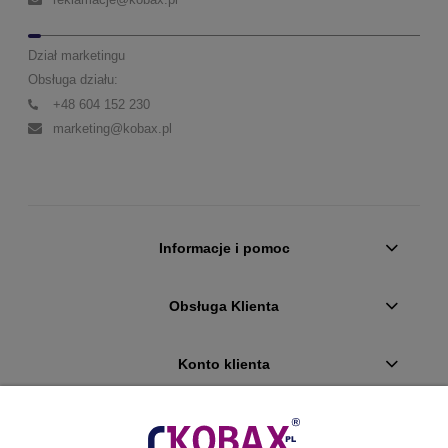
Dział marketingu
Obsługa działu:
+48 604 152 230
marketing@kobax.pl
Informacje i pomoc
Obsługa Klienta
Konto klienta
Płatności i dostawa