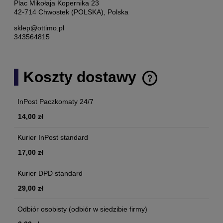
Plac Mikołaja Kopernika 23
42-714 Chwostek (POLSKA), Polska
sklep@ottimo.pl
343564815
Koszty dostawy
Cena nie zawiera ewentualnych kosztów płatności
InPost Paczkomaty 24/7
14,00 zł
Kurier InPost standard
17,00 zł
Kurier DPD standard
29,00 zł
Odbiór osobisty
(odbiór w siedzibie firmy)