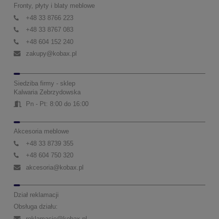
Fronty, płyty i blaty meblowe
+48 33 8766 223
+48 33 8767 083
+48 604 152 240
zakupy@kobax.pl
Siedziba firmy - sklep
Kalwaria Zebrzydowska
Pn - Pt: 8:00 do 16:00
Akcesoria meblowe
+48 33 8739 355
+48 604 750 320
akcesoria@kobax.pl
Dział reklamacji
Obsługa działu:
reklamacje@kobax.pl