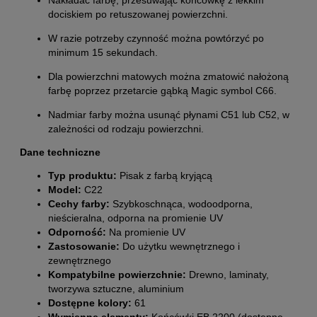
dociskiem po retuszowanej powierzchni.
W razie potrzeby czynność można powtórzyć po
minimum 15 sekundach.
Dla powierzchni matowych można zmatowić nałożoną
farbę poprzez przetarcie gąbką Magic symbol C66.
Nadmiar farby można usunąć płynami C51 lub C52, w
zależności od rodzaju powierzchni.
Dane techniczne
Typ produktu:
Pisak z farbą kryjącą
Model:
C22
Cechy farby:
Szybkoschnąca, wodoodporna,
nieścieralna, odporna na promienie UV
Odporność:
Na promienie UV
Zastosowanie:
Do użytku wewnętrznego i
zewnętrznego
Kompatybilne powierzchnie:
Drewno, laminaty,
tworzywa sztuczne, aluminium
Dostępne kolory:
61
Wymienne elementy:
Końcówki EB 2200 (dostępne