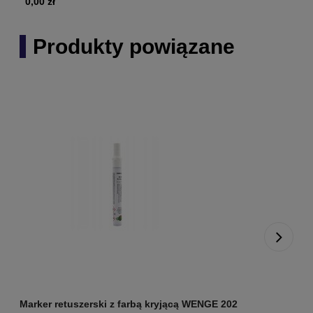
0,00 zł
Produkty powiązane
Marker retuszerski z farbą kryjącą WENGE 202
M