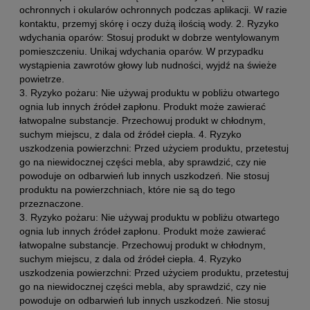
ochronnych i okularów ochronnych podczas aplikacji. W razie
kontaktu, przemyj skórę i oczy dużą ilością wody. 2. Ryzyko
wdychania oparów: Stosuj produkt w dobrze wentylowanym
pomieszczeniu. Unikaj wdychania oparów. W przypadku
wystąpienia zawrotów głowy lub nudności, wyjdź na świeże
powietrze.
3. Ryzyko pożaru: Nie używaj produktu w pobliżu otwartego
ognia lub innych źródeł zapłonu. Produkt może zawierać
łatwopalne substancje. Przechowuj produkt w chłodnym,
suchym miejscu, z dala od źródeł ciepła. 4. Ryzyko
uszkodzenia powierzchni: Przed użyciem produktu, przetestuj
go na niewidocznej części mebla, aby sprawdzić, czy nie
powoduje on odbarwień lub innych uszkodzeń. Nie stosuj
produktu na powierzchniach, które nie są do tego
przeznaczone.
3. Ryzyko pożaru: Nie używaj produktu w pobliżu otwartego
ognia lub innych źródeł zapłonu. Produkt może zawierać
łatwopalne substancje. Przechowuj produkt w chłodnym,
suchym miejscu, z dala od źródeł ciepła. 4. Ryzyko
uszkodzenia powierzchni: Przed użyciem produktu, przetestuj
go na niewidocznej części mebla, aby sprawdzić, czy nie
powoduje on odbarwień lub innych uszkodzeń. Nie stosuj