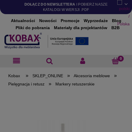
DOŁĄCZ DO NEWSLETTERA
I POBIERZ NASZE
KATALOGI W WERSJI .PDF
Aktualności
Nowości
Promocje
Wyprzedaże
Blog
Pliki do pobrania
Materiały dla projektantów
B2B
»
»
»
SKLEP_ONLINE
Akcesoria meblowe
»
Pielęgnacja i retusz
Markery retuszerskie