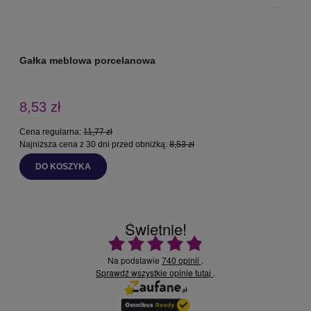
Gałka meblowa porcelanowa
G
8,53 zł
Cena regularna:
11,77 zł
Najniższa cena z 30 dni przed obniżką:
8,53 zł
DO KOSZYKA
Świetnie!
Ocena średnia 4.9 na 5
Na podstawie
740 opinii
.
Sprawdź wszystkie opinie
.
tutaj