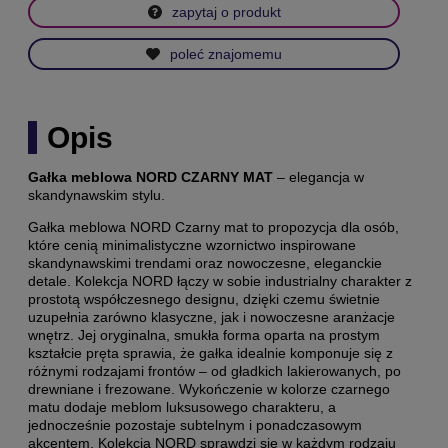
zapytaj o produkt
poleć znajomemu
Opis
Gałka meblowa NORD CZARNY MAT
– elegancja w
skandynawskim stylu.
Gałka meblowa NORD Czarny mat to propozycja dla osób,
które cenią minimalistyczne wzornictwo inspirowane
skandynawskimi trendami oraz nowoczesne, eleganckie
detale. Kolekcja NORD łączy w sobie industrialny charakter z
prostotą współczesnego designu, dzięki czemu świetnie
uzupełnia zarówno klasyczne, jak i nowoczesne aranżacje
wnętrz. Jej oryginalna, smukła forma oparta na prostym
kształcie pręta sprawia, że gałka idealnie komponuje się z
różnymi rodzajami frontów – od gładkich lakierowanych, po
drewniane i frezowane. Wykończenie w kolorze czarnego
matu dodaje meblom luksusowego charakteru, a
jednocześnie pozostaje subtelnym i ponadczasowym
akcentem. Kolekcja NORD sprawdzi się w każdym rodzaju