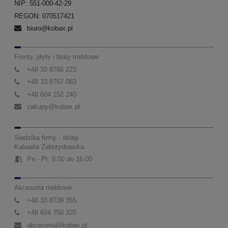
NIP: 551-000-42-29
REGON: 070517421
biuro@kobax.pl
Fronty, płyty i blaty meblowe
+48 33 8766 223
+48 33 8767 083
+48 604 152 240
zakupy@kobax.pl
Siedziba firmy - sklep
Kalwaria Zebrzydowska
Pn - Pt: 8:00 do 16:00
Akcesoria meblowe
+48 33 8739 355
+48 604 750 320
akcesoria@kobax.pl