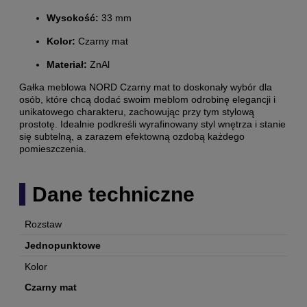
Wysokość:
33 mm
Kolor:
Czarny mat
Materiał:
ZnAl
Gałka meblowa NORD Czarny mat to doskonały wybór dla
osób, które chcą dodać swoim meblom odrobinę elegancji i
unikatowego charakteru, zachowując przy tym stylową
prostotę. Idealnie podkreśli wyrafinowany styl wnętrza i stanie
się subtelną, a zarazem efektowną ozdobą każdego
pomieszczenia.
Dane techniczne
Rozstaw
Jednopunktowe
Kolor
Czarny mat