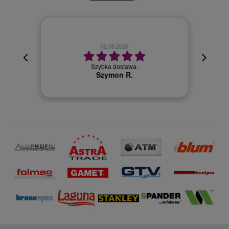
02.08.2026
cyjna,
cja też
Szybka dostawa.
 kuriera
Szymon R.