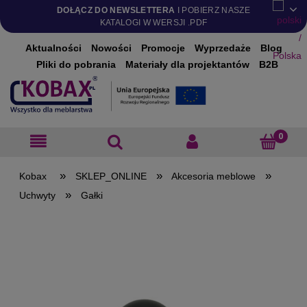
DOŁĄCZ DO NEWSLETTERA
I POBIERZ NASZE
KATALOGI W WERSJI .PDF
Aktualności
Nowości
Promocje
Wyprzedaże
Blog
Pliki do pobrania
Materiały dla projektantów
B2B
»
»
»
SKLEP_ONLINE
Akcesoria meblowe
»
Uchwyty
Gałki