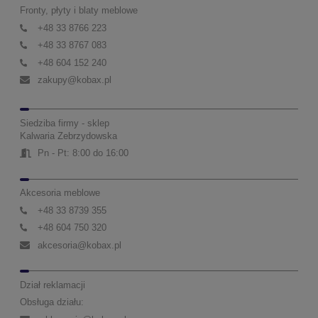
Fronty, płyty i blaty meblowe
+48 33 8766 223
+48 33 8767 083
+48 604 152 240
zakupy@kobax.pl
Siedziba firmy - sklep
Kalwaria Zebrzydowska
Pn - Pt: 8:00 do 16:00
Akcesoria meblowe
+48 33 8739 355
+48 604 750 320
akcesoria@kobax.pl
Dział reklamacji
Obsługa działu: