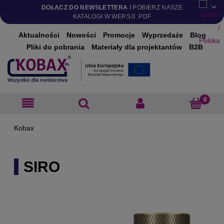
DOŁĄCZ DO NEWSLETTERA
I POBIERZ NASZE
KATALOGI W WERSJI .PDF
Aktualności
Nowości
Promocje
Wyprzedaże
Blog
Pliki do pobrania
Materiały dla projektantów
B2B
SIRO