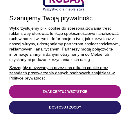
Ciekawostki
Szanujemy Twoją prywatność
O firmie
Wykorzystujemy pliki cookie do spersonalizowania treści i
reklam, aby oferować funkcje społecznościowe i analizować
ruch w naszej witrynie. Informacje o tym, jak korzystasz z
naszej witryny, udostępniamy partnerom społecznościowym,
reklamowym i analitycznym. Partnerzy mogą połączyć te
BEZPIECZNE PŁATNOŚCI ORAZ DOSTAWA
informacje z innymi danymi otrzymanymi od Ciebie lub
uzyskanymi podczas korzystania z ich usług.
Szczegóły o używanych przez nas plikach cookie oraz
zasadach przetwarzania danych osobowych znajdziesz w
Polityce prywatności.
ZAAKCEPTUJ WSZYSTKIE
© 1977-2025
kobax.pl
DOSTOSUJ ZGODY
Realizacja
https://xeniadesign.pl/
| Sklep
Shoper Premium
POKAŻ PEŁNĄ WERSJĘ STRONY