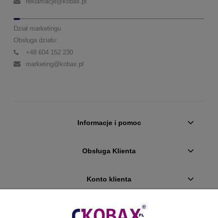
reklamacje@kobax.pl
Dział marketingu
Obsługa działu:
+48 604 152 230
marketing@kobax.pl
Informacje i pomoc
Obsługa Klienta
Konto klienta
Płatności i dostawa