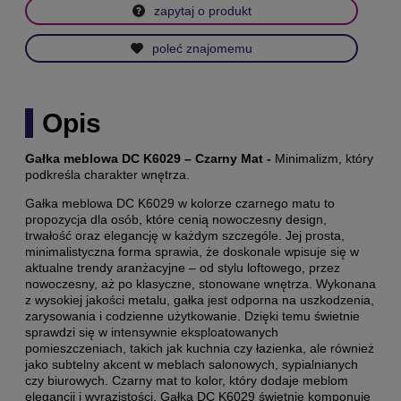
zapytaj o produkt
poleć znajomemu
Opis
Gałka meblowa DC K6029 – Czarny Mat -
Minimalizm, który
podkreśla charakter wnętrza.
Gałka meblowa DC K6029 w kolorze czarnego matu to
propozycja dla osób, które cenią nowoczesny design,
trwałość oraz elegancję w każdym szczególe. Jej prosta,
minimalistyczna forma sprawia, że doskonale wpisuje się w
aktualne trendy aranżacyjne – od stylu loftowego, przez
nowoczesny, aż po klasyczne, stonowane wnętrza. Wykonana
z wysokiej jakości metalu, gałka jest odporna na uszkodzenia,
zarysowania i codzienne użytkowanie. Dzięki temu świetnie
sprawdzi się w intensywnie eksploatowanych
pomieszczeniach, takich jak kuchnia czy łazienka, ale również
jako subtelny akcent w meblach salonowych, sypialnianych
czy biurowych. Czarny mat to kolor, który dodaje meblom
elegancji i wyrazistości. Gałka DC K6029 świetnie komponuje