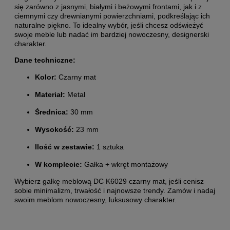
się zarówno z jasnymi, białymi i beżowymi frontami, jak i z
ciemnymi czy drewnianymi powierzchniami, podkreślając ich
naturalne piękno. To idealny wybór, jeśli chcesz odświeżyć
swoje meble lub nadać im bardziej nowoczesny, designerski
charakter.
Dane techniczne:
Kolor:
Czarny mat
Materiał:
Metal
Średnica:
30 mm
Wysokość:
23 mm
Ilość w zestawie:
1 sztuka
W komplecie:
Gałka + wkręt montażowy
Wybierz gałkę meblową DC K6029 czarny mat, jeśli cenisz
sobie minimalizm, trwałość i najnowsze trendy. Zamów i nadaj
swoim meblom nowoczesny, luksusowy charakter.