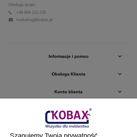
Obsługa działu:
+48 604 152 230
marketing@kobax.pl
Informacje i pomoc
Obsługa Klienta
Konto klienta
Płatności i dostawa
Ciekawostki
Szanujemy Twoją prywatność