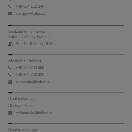
+48 604 152 240
zakupy@kobax.pl
Siedziba firmy - sklep
Kalwaria Zebrzydowska
Pn - Pt: 8:00 do 16:00
Akcesoria meblowe
+48 33 8739 355
+48 604 750 320
akcesoria@kobax.pl
Dział reklamacji
Obsługa działu:
reklamacje@kobax.pl
Dział marketingu