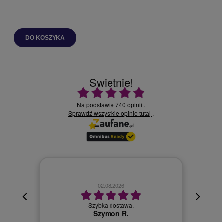
DO KOSZYKA
Świetnie!
Ocena średnia 4.9 na 5
Na podstawie
740 opinii
.
Sprawdź wszystkie opinie
.
tutaj
02.08.2026
cyjna,
cja też
Szybka dostawa.
 kuriera
Szymon R.