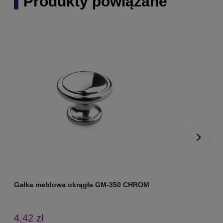
Produkty powiązane
Gałka meblowa okrągła GM-350 CHROM
G
4,42 zł