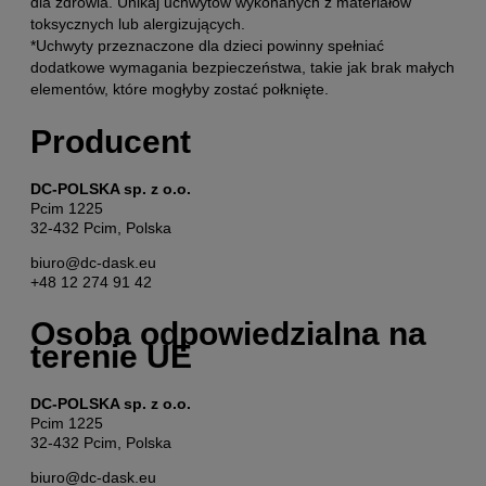
dla zdrowia. Unikaj uchwytów wykonanych z materiałów
toksycznych lub alergizujących.
*Uchwyty przeznaczone dla dzieci powinny spełniać
dodatkowe wymagania bezpieczeństwa, takie jak brak małych
elementów, które mogłyby zostać połknięte.
Producent
DC-POLSKA sp. z o.o.
Pcim 1225
32-432 Pcim, Polska
biuro@dc-dask.eu
+48 12 274 91 42
Osoba odpowiedzialna na
terenie UE
DC-POLSKA sp. z o.o.
Pcim 1225
32-432 Pcim, Polska
biuro@dc-dask.eu