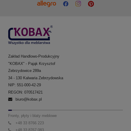
Zakład Handlowo-Produkcyjny
"KOBAX" - Pająk Krzysztof
Zebrzydowice 289a
34 - 130 Kalwaria Zebrzydowska
NIP: 551-000-42-29
REGON: 070517421
biuro@kobax.pl
Fronty, płyty i blaty meblowe
+48 33 8766 223
+48 33 8767 083