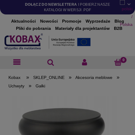
DOŁĄCZ DO NEWSLETTERA
I POBIERZ NASZE
KATALOGI W WERSJI .PDF
Aktualności
Nowości
Promocje
Wyprzedaże
Blog
Pliki do pobrania
Materiały dla projektantów
B2B
»
»
»
SKLEP_ONLINE
Akcesoria meblowe
»
Uchwyty
Gałki