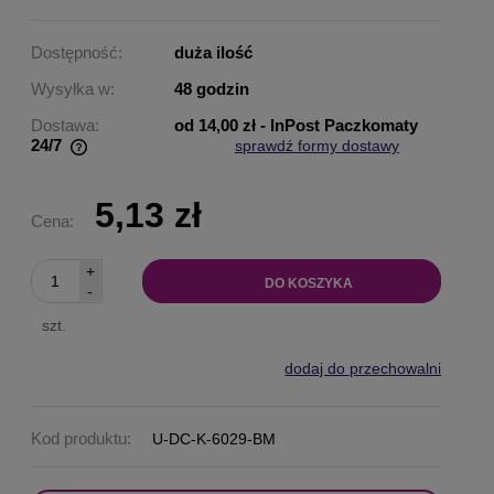
Dostępność:
duża ilość
Wysyłka w:
48 godzin
Dostawa:
od 14,00 zł
- InPost Paczkomaty
24/7
sprawdź formy dostawy
Cena nie zawiera ewentualnych kosztów płatności
5,13 zł
Cena:
+
DO KOSZYKA
-
szt.
dodaj do przechowalni
Kod produktu:
U-DC-K-6029-BM