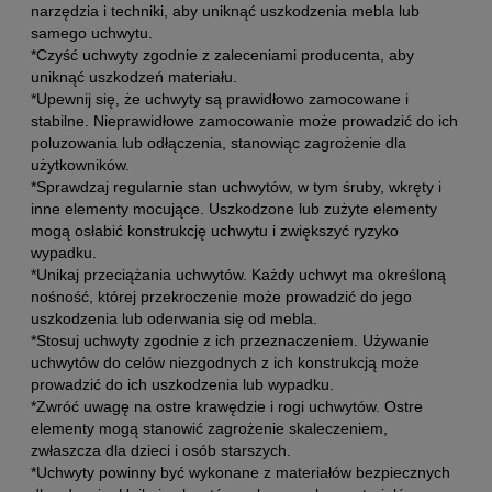
narzędzia i techniki, aby uniknąć uszkodzenia mebla lub
samego uchwytu.
*Czyść uchwyty zgodnie z zaleceniami producenta, aby
uniknąć uszkodzeń materiału.
*Upewnij się, że uchwyty są prawidłowo zamocowane i
stabilne. Nieprawidłowe zamocowanie może prowadzić do ich
poluzowania lub odłączenia, stanowiąc zagrożenie dla
użytkowników.
*Sprawdzaj regularnie stan uchwytów, w tym śruby, wkręty i
inne elementy mocujące. Uszkodzone lub zużyte elementy
mogą osłabić konstrukcję uchwytu i zwiększyć ryzyko
wypadku.
*Unikaj przeciążania uchwytów. Każdy uchwyt ma określoną
nośność, której przekroczenie może prowadzić do jego
uszkodzenia lub oderwania się od mebla.
*Stosuj uchwyty zgodnie z ich przeznaczeniem. Używanie
uchwytów do celów niezgodnych z ich konstrukcją może
prowadzić do ich uszkodzenia lub wypadku.
*Zwróć uwagę na ostre krawędzie i rogi uchwytów. Ostre
elementy mogą stanowić zagrożenie skaleczeniem,
zwłaszcza dla dzieci i osób starszych.
*Uchwyty powinny być wykonane z materiałów bezpiecznych