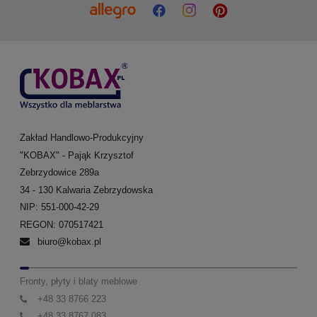
Zakład Handlowo-Produkcyjny
"KOBAX" - Pająk Krzysztof
Zebrzydowice 289a
34 - 130 Kalwaria Zebrzydowska
NIP: 551-000-42-29
REGON: 070517421
biuro@kobax.pl
Fronty, płyty i blaty meblowe
+48 33 8766 223
+48 33 8767 083