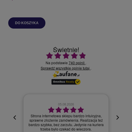
DO KOSZYKA
Świetnie!
Ocena średnia 4.9 na 5
Na podstawie
740 opinii
.
Sprawdź wszystkie opinie
.
tutaj
02.08.2026
cyjna,
cja też
Szybka dostawa.
 kuriera
Szymon R.