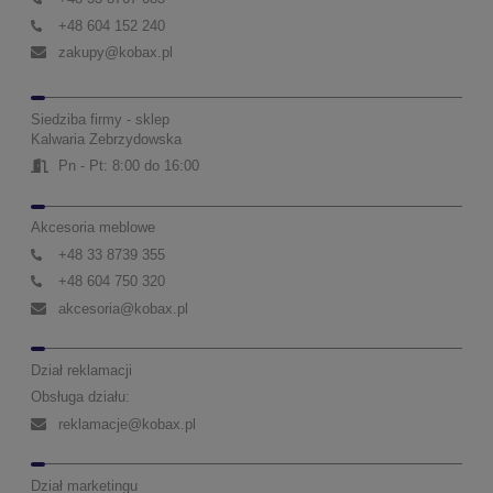
+48 604 152 240
zakupy@kobax.pl
Siedziba firmy - sklep
Kalwaria Zebrzydowska
Pn - Pt: 8:00 do 16:00
Akcesoria meblowe
+48 33 8739 355
+48 604 750 320
akcesoria@kobax.pl
Dział reklamacji
Obsługa działu:
reklamacje@kobax.pl
Dział marketingu