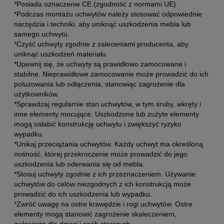
*Posiada oznaczenie CE (zgodność z normami UE).
*Podczas montażu uchwytów należy stosować odpowiednie
narzędzia i techniki, aby uniknąć uszkodzenia mebla lub
samego uchwytu.
*Czyść uchwyty zgodnie z zaleceniami producenta, aby
uniknąć uszkodzeń materiału.
*Upewnij się, że uchwyty są prawidłowo zamocowane i
stabilne. Nieprawidłowe zamocowanie może prowadzić do ich
poluzowania lub odłączenia, stanowiąc zagrożenie dla
użytkowników.
*Sprawdzaj regularnie stan uchwytów, w tym śruby, wkręty i
inne elementy mocujące. Uszkodzone lub zużyte elementy
mogą osłabić konstrukcję uchwytu i zwiększyć ryzyko
wypadku.
*Unikaj przeciążania uchwytów. Każdy uchwyt ma określoną
nośność, której przekroczenie może prowadzić do jego
uszkodzenia lub oderwania się od mebla.
*Stosuj uchwyty zgodnie z ich przeznaczeniem. Używanie
uchwytów do celów niezgodnych z ich konstrukcją może
prowadzić do ich uszkodzenia lub wypadku.
*Zwróć uwagę na ostre krawędzie i rogi uchwytów. Ostre
elementy mogą stanowić zagrożenie skaleczeniem,
zwłaszcza dla dzieci i osób starszych.