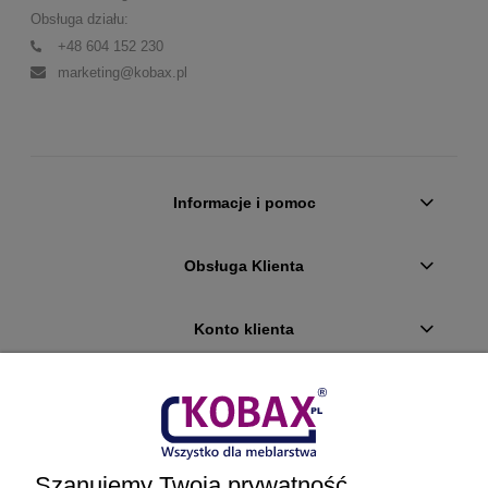
Obsługa działu:
+48 604 152 230
marketing@kobax.pl
Informacje i pomoc
Obsługa Klienta
Konto klienta
Płatności i dostawa
Ciekawostki
Szanujemy Twoją prywatność