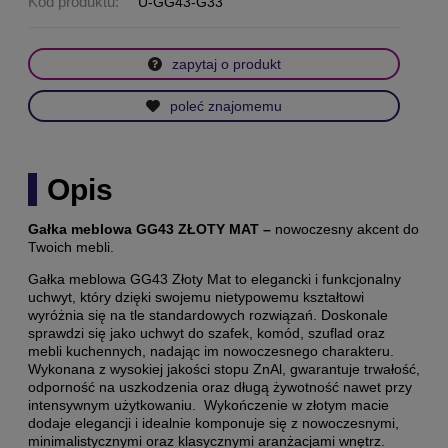
Kod produktu:
U-GG43-G33
zapytaj o produkt
poleć znajomemu
Opis
Gałka meblowa GG43 ZŁOTY MAT –
nowoczesny akcent do
Twoich mebli.
Gałka meblowa GG43 Złoty Mat to elegancki i funkcjonalny
uchwyt, który dzięki swojemu nietypowemu kształtowi
wyróżnia się na tle standardowych rozwiązań. Doskonale
sprawdzi się jako uchwyt do szafek, komód, szuflad oraz
mebli kuchennych, nadając im nowoczesnego charakteru.
Wykonana z wysokiej jakości stopu ZnAl, gwarantuje trwałość,
odporność na uszkodzenia oraz długą żywotność nawet przy
intensywnym użytkowaniu. Wykończenie w złotym macie
dodaje elegancji i idealnie komponuje się z nowoczesnymi,
minimalistycznymi oraz klasycznymi aranżacjami wnętrz.