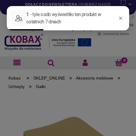
DOŁĄCZ DO NEWSLETTERA
I POBIERZ NASZE
KATALOGI W WERSJI .PDF
Aktualności
Nowości
Promocje
Wyprzedaże
Blog
Pliki do pobrania
Materiały dla projektantów
B2B
»
»
»
SKLEP_ONLINE
Akcesoria meblowe
»
Uchwyty
Gałki