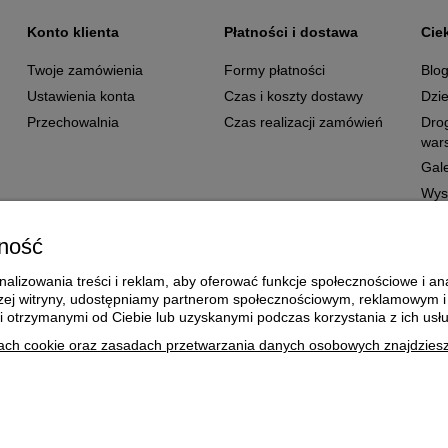
Konto klienta
Płatności i dostawa
Cie
Twoje zamówienia
Formy płatności
Blo
Ustawienia konta
Czas i koszty dostawy
Dzie
Przechowalnia
Czas realizacji zamówień
Dro
wars
Gale
Wys
ność
alizowania treści i reklam, aby oferować funkcje społecznościowe i ana
aszej witryny, udostępniamy partnerom społecznościowym, reklamowym 
i otrzymanymi od Ciebie lub uzyskanymi podczas korzystania z ich usłu
ach cookie oraz zasadach przetwarzania danych osobowych znajdziesz 
Re