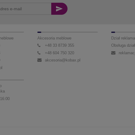
 meblowe
Akcesoria meblowe
Dział reklama
3
+48 33 8739 355
Obsługa dział
3
+48 604 750 320
reklamac
0
akcesoria@kobax.pl
pl
p
ska
 16:00