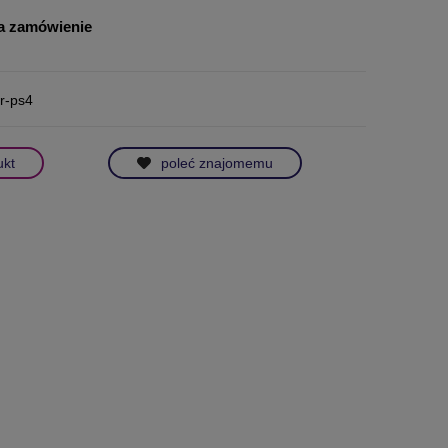
a zamówienie
er-ps4
ukt
poleć znajomemu