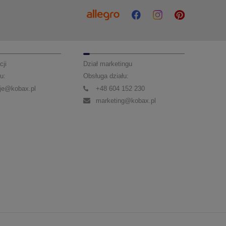
cji
Dział marketingu
u:
Obsługa działu:
je@kobax.pl
+48 604 152 230
marketing@kobax.pl