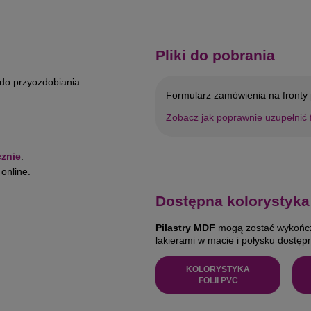
Pliki do pobrania
 do przyozdobiania
Formularz zamówienia na fronty 
Zobacz jak poprawnie uzupełnić 
cznie
.
online.
Dostępna kolorystyk
Pilastry MDF
mogą zostać wykończo
lakierami w macie i połysku dostę
KOLORYSTYKA
FOLII PVC