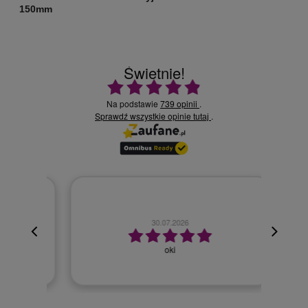
150mm
Świetnie!
Ocena średnia 4.9 na 5
Na podstawie
739 opinii
.
Sprawdź wszystkie opinie
.
tutaj
30.07.2026
oki
Wszyst