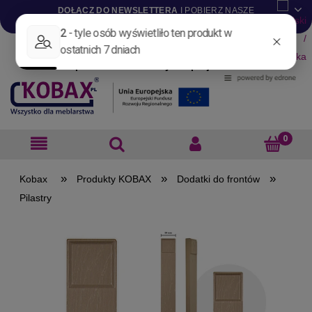
DOŁĄCZ DO NEWSLETTERA
I POBIERZ NASZE
KATALOGI W WERSJI .PDF
Aktualności
Nowości
Promocje
Wyprzedaże
Blog
Pliki do pobrania
Materiały dla projektantów
B2B
»
»
»
Produkty KOBAX
Dodatki do frontów
Pilastry