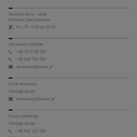
Siedziba firmy - sklep
Kalwaria Zebrzydowska
Pn - Pt: 8:00 do 16:00
Akcesoria meblowe
+48 33 8739 355
+48 604 750 320
akcesoria@kobax.pl
Dział reklamacji
Obsługa działu:
reklamacje@kobax.pl
Dział marketingu
Obsługa działu:
+48 604 152 230