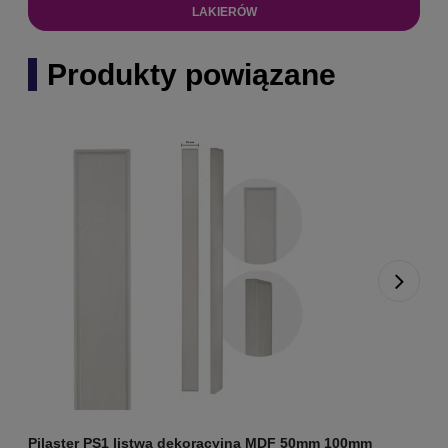
LAKIERÓW
Produkty powiązane
Pilaster PS1 listwa dekoracyjna MDF 50mm 100mm
P