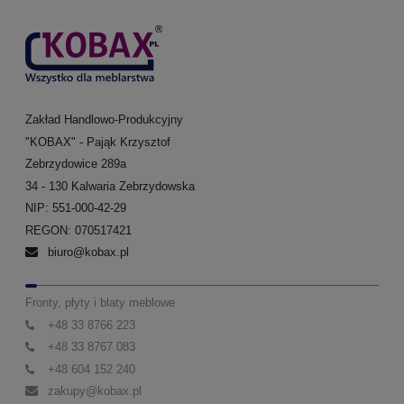
Zakład Handlowo-Produkcyjny
"KOBAX" - Pająk Krzysztof
Zebrzydowice 289a
34 - 130 Kalwaria Zebrzydowska
NIP: 551-000-42-29
REGON: 070517421
biuro@kobax.pl
Fronty, płyty i blaty meblowe
+48 33 8766 223
+48 33 8767 083
+48 604 152 240
zakupy@kobax.pl