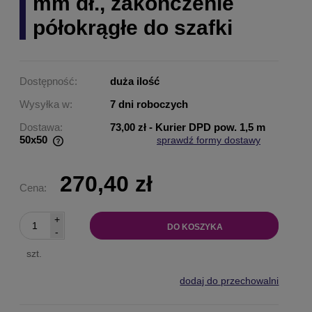
mm dł., zakończenie
półokrągłe do szafki
Dostępność:
duża ilość
Wysyłka w:
7 dni roboczych
Dostawa:
73,00 zł
- Kurier DPD pow. 1,5 m
50x50
sprawdź formy dostawy
Cena nie zawiera ewentualnych kosztów płatności
270,40 zł
Cena:
+
DO KOSZYKA
-
szt.
dodaj do przechowalni