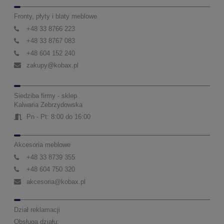
Fronty, płyty i blaty meblowe
+48 33 8766 223
+48 33 8767 083
+48 604 152 240
zakupy@kobax.pl
Siedziba firmy - sklep
Kalwaria Zebrzydowska
Pn - Pt: 8:00 do 16:00
Akcesoria meblowe
+48 33 8739 355
+48 604 750 320
akcesoria@kobax.pl
Dział reklamacji
Obsługa działu: