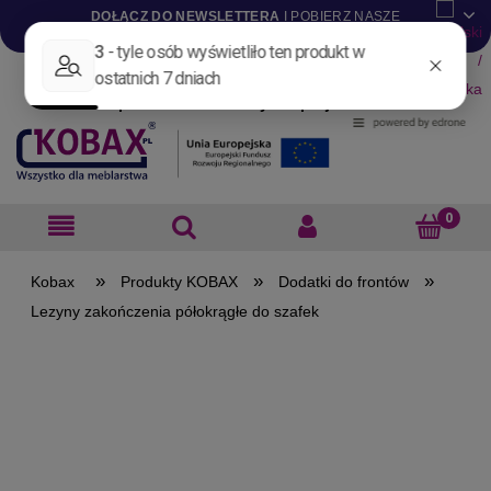
DOŁĄCZ DO NEWSLETTERA
I POBIERZ NASZE
KATALOGI W WERSJI .PDF
Aktualności
Nowości
Promocje
Wyprzedaże
Blog
Pliki do pobrania
Materiały dla projektantów
B2B
»
»
»
Produkty KOBAX
Dodatki do frontów
Lezyny zakończenia półokrągłe do szafek