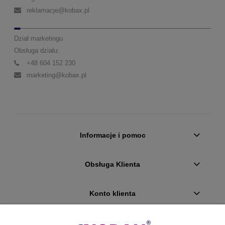
reklamacje@kobax.pl
Dział marketingu
Obsługa działu:
+48 604 152 230
marketing@kobax.pl
Informacje i pomoc
Obsługa Klienta
Konto klienta
Płatności i dostawa