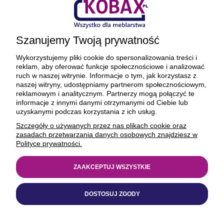
Ciekawostki
Szanujemy Twoją prywatność
O firmie
Wykorzystujemy pliki cookie do spersonalizowania treści i
reklam, aby oferować funkcje społecznościowe i analizować
ruch w naszej witrynie. Informacje o tym, jak korzystasz z
naszej witryny, udostępniamy partnerom społecznościowym,
reklamowym i analitycznym. Partnerzy mogą połączyć te
BEZPIECZNE PŁATNOŚCI ORAZ DOSTAWA
informacje z innymi danymi otrzymanymi od Ciebie lub
uzyskanymi podczas korzystania z ich usług.
Szczegóły o używanych przez nas plikach cookie oraz
zasadach przetwarzania danych osobowych znajdziesz w
Polityce prywatności.
ZAAKCEPTUJ WSZYSTKIE
© 1977-2025
kobax.pl
DOSTOSUJ ZGODY
Realizacja
https://xeniadesign.pl/
| Sklep
Shoper Premium