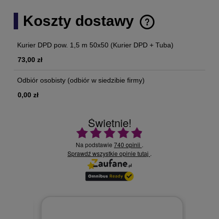
Koszty dostawy
Cena nie zawiera ewentualnych kosztów płatności
Kurier DPD pow. 1,5 m 50x50
(Kurier DPD + Tuba)
73,00 zł
Odbiór osobisty
(odbiór w siedzibie firmy)
0,00 zł
Świetnie!
Ocena średnia 4.9 na 5
Na podstawie
740 opinii
.
Sprawdź wszystkie opinie
.
tutaj