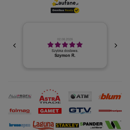
02.08.2026
cyjna,
cja też
Szybka dostawa.
 kuriera
Szymon R.