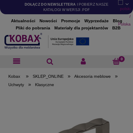
DOŁĄCZ DO NEWSLETTERA
I POBIERZ NASZE
KATALOGI W WERSJI .PDF
Aktualności
Nowości
Promocje
Wyprzedaże
Blog
Pliki do pobrania
Materiały dla projektantów
B2B
»
»
»
SKLEP_ONLINE
Akcesoria meblowe
»
Uchwyty
Klasyczne