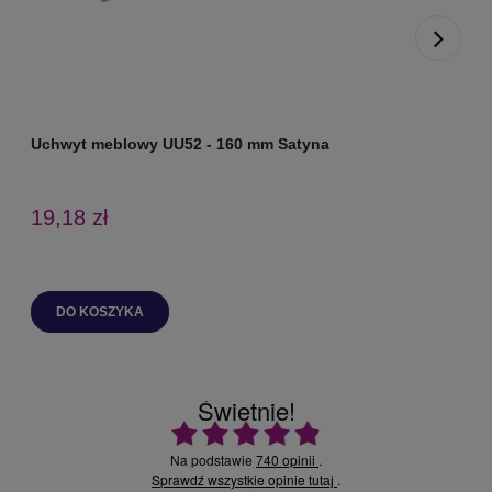
Uchwyt meblowy UU52 - 160 mm Satyna
U
19,18 zł
DO KOSZYKA
Świetnie!
Ocena średnia 4.9 na 5
Na podstawie
740 opinii
.
Sprawdź wszystkie opinie
.
tutaj