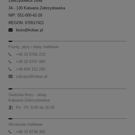
Zebrzydowice 289a
34 - 130 Kalwaria Zebrzydowska
NIP: 551-000-42-29
REGON: 070517421
biuro@kobax.pl
Fronty, płyty i blaty meblowe
+48 33 8766 223
+48 33 8767 083
+48 604 152 240
zakupy@kobax.pl
Siedziba firmy - sklep
Kalwaria Zebrzydowska
Pn - Pt: 8:00 do 16:00
Akcesoria meblowe
+48 33 8739 355