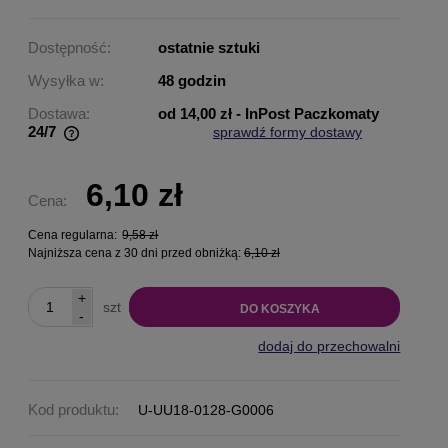
Dostępność:
ostatnie sztuki
Wysyłka w:
48 godzin
Dostawa:
od 14,00 zł
- InPost Paczkomaty
24/7
sprawdź formy dostawy
Cena nie zawiera ewentualnych kosztów płatności
6,10 zł
Cena:
Cena regularna:
9,58 zł
Najniższa cena z 30 dni przed obniżką:
6,10 zł
+
szt
DO KOSZYKA
-
dodaj do przechowalni
Kod produktu:
U-UU18-0128-G0006