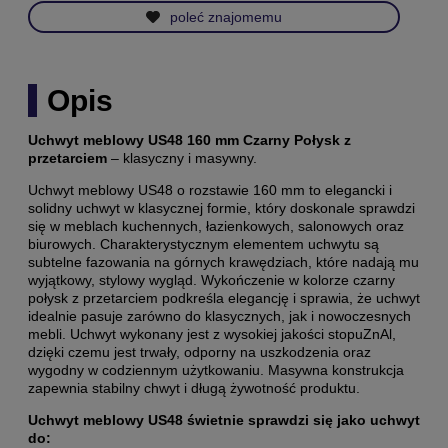
poleć znajomemu
Opis
Uchwyt meblowy US48 160 mm Czarny Połysk z
przetarciem
– klasyczny i masywny.
Uchwyt meblowy US48 o rozstawie 160 mm to elegancki i
solidny uchwyt w klasycznej formie, który doskonale sprawdzi
się w meblach kuchennych, łazienkowych, salonowych oraz
biurowych. Charakterystycznym elementem uchwytu są
subtelne fazowania na górnych krawędziach, które nadają mu
wyjątkowy, stylowy wygląd. Wykończenie w kolorze czarny
połysk z przetarciem podkreśla elegancję i sprawia, że uchwyt
idealnie pasuje zarówno do klasycznych, jak i nowoczesnych
mebli. Uchwyt wykonany jest z wysokiej jakości stopuZnAl,
dzięki czemu jest trwały, odporny na uszkodzenia oraz
wygodny w codziennym użytkowaniu. Masywna konstrukcja
zapewnia stabilny chwyt i długą żywotność produktu.
Uchwyt meblowy US48 świetnie sprawdzi się jako uchwyt
do: