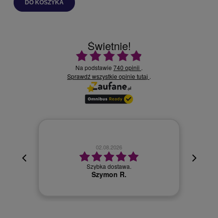
DO KOSZYKA
Świetnie!
Ocena średnia 4.9 na 5
Na podstawie
740 opinii
.
Sprawdź wszystkie opinie
.
tutaj
02.08.2026
cyjna,
cja też
Szybka dostawa.
 kuriera
Szymon R.