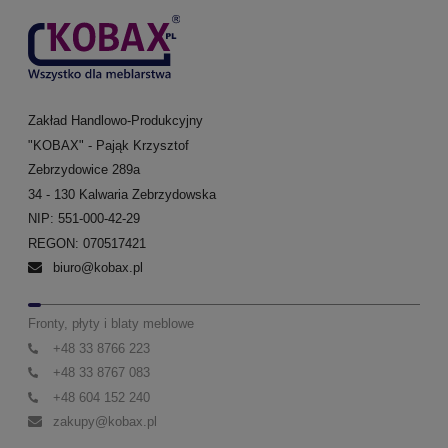
Zakład Handlowo-Produkcyjny
"KOBAX" - Pająk Krzysztof
Zebrzydowice 289a
34 - 130 Kalwaria Zebrzydowska
NIP: 551-000-42-29
REGON: 070517421
biuro@kobax.pl
Fronty, płyty i blaty meblowe
+48 33 8766 223
+48 33 8767 083
+48 604 152 240
zakupy@kobax.pl