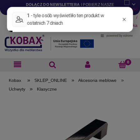
DOŁĄCZ DO NEWSLETTERA
I POBIERZ NASZE
KATALOGI W WERSJI .PDF
Aktualności
Nowości
Promocje
Wyprzedaże
Blog
Pliki do pobrania
Materiały dla projektantów
B2B
»
»
»
SKLEP_ONLINE
Akcesoria meblowe
»
Uchwyty
Klasyczne