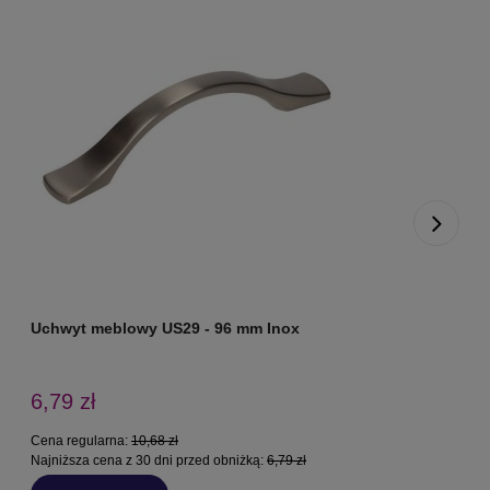
Uchwyt meblowy US29 - 96 mm Inox
U
6,79 zł
Cena regularna:
10,68 zł
C
Najniższa cena z 30 dni przed obniżką:
6,79 zł
N