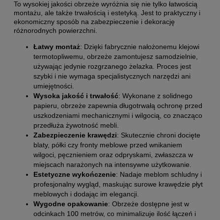
To wysokiej jakości obrzeże wyróżnia się nie tylko łatwością
montażu, ale także trwałością i estetyką. Jest to praktyczny i
ekonomiczny sposób na zabezpieczenie i dekorację
różnorodnych powierzchni.
Łatwy montaż
: Dzięki fabrycznie nałożonemu klejowi
termotopliwemu, obrzeże zamontujesz samodzielnie,
używając jedynie rozgrzanego żelazka. Proces jest
szybki i nie wymaga specjalistycznych narzędzi ani
umiejętności.
Wysoka jakość i trwałość
: Wykonane z solidnego
papieru, obrzeże zapewnia długotrwałą ochronę przed
uszkodzeniami mechanicznymi i wilgocią, co znacząco
przedłuża żywotność mebli.
Zabezpieczenie krawędzi
: Skutecznie chroni docięte
blaty, półki czy fronty meblowe przed wnikaniem
wilgoci, pęcznieniem oraz odpryskami, zwłaszcza w
miejscach narażonych na intensywne użytkowanie.
Estetyczne wykończenie
: Nadaje meblom schludny i
profesjonalny wygląd, maskując surowe krawędzie płyt
meblowych i dodając im elegancji.
Wygodne opakowanie
: Obrzeże dostępne jest w
odcinkach 100 metrów, co minimalizuje ilość łączeń i