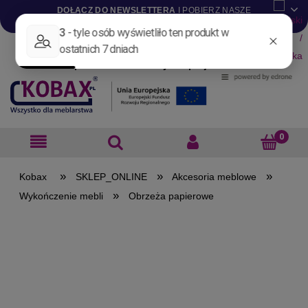
DOŁĄCZ DO NEWSLETTERA
I POBIERZ NASZE
KATALOGI W WERSJI .PDF
Aktualności
Nowości
Promocje
Wyprzedaże
Blog
Pliki do pobrania
Materiały dla projektantów
B2B
»
»
»
SKLEP_ONLINE
Akcesoria meblowe
»
Wykończenie mebli
Obrzeża papierowe