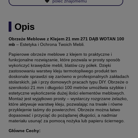
poleć znajomemu
Opis
Obrzeże Meblowe z Klejem 21 mm 271 DĄB WOTAN 100
mb
– Estetyka i Ochrona Twoich Mebli.
Papierowe obrzeże meblowe z klejem to praktyczne i
funkcjonalne rozwiązanie, które pozwala w prosty sposób
wykończyć krawędzie mebli, blatów czy półek. Dzięki
zastosowaniu warstwy kleju termotopliwego produkt ten
doskonale sprawdzi się zarówno w profesjonalnych zakładach
stolarskich, jak i przy domowych pracach typu DIY. Obrzeże o
szerokości 21 mm i długości 100 metrów umożliwia szybkie i
estetyczne wykończenie dużej ilości elementów meblowych.
Montaż jest wyjątkowo prosty – wystarczy rozgrzane żelazko,
które aktywuje warstwę kleju, pozwalając na trwałe i równe
przyklejenie taśmy do powierzchni. Obrzeże można łatwo
dopasować i przyciąć do pożądanej długości, a nadmiar
materiału usunąć za pomocą nożyka lub papieru ściernego.
Główne Cechy: