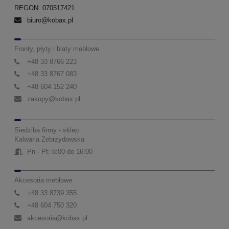
REGON: 070517421
biuro@kobax.pl
Fronty, płyty i blaty meblowe
+48 33 8766 223
+48 33 8767 083
+48 604 152 240
zakupy@kobax.pl
Siedziba firmy - sklep
Kalwaria Zebrzydowska
Pn - Pt: 8:00 do 16:00
Akcesoria meblowe
+48 33 8739 355
+48 604 750 320
akcesoria@kobax.pl