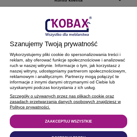
Konto klienta
Płatności i dostawa
Ciekawostki
Szanujemy Twoją prywatność
O firmie
Wykorzystujemy pliki cookie do spersonalizowania treści i
reklam, aby oferować funkcje społecznościowe i analizować
ruch w naszej witrynie. Informacje o tym, jak korzystasz z
naszej witryny, udostępniamy partnerom społecznościowym,
reklamowym i analitycznym. Partnerzy mogą połączyć te
BEZPIECZNE PŁATNOŚCI ORAZ DOSTAWA
informacje z innymi danymi otrzymanymi od Ciebie lub
uzyskanymi podczas korzystania z ich usług.
Szczegóły o używanych przez nas plikach cookie oraz
zasadach przetwarzania danych osobowych znajdziesz w
Polityce prywatności.
ZAAKCEPTUJ WSZYSTKIE
© 1977-2025
kobax.pl