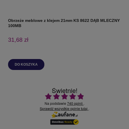
Obrzeże meblowe z klejem 21mm KS 8622 DĄB MLECZNY
O
100MB
31,68 zł
DO KOSZYKA
Świetnie!
Ocena średnia 4.9 na 5
Na podstawie
740 opinii
.
Sprawdź wszystkie opinie
.
tutaj