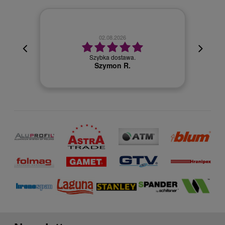
02.08.2026
cyjna,
cja też
Szybka dostawa.
 kuriera
Szymon R.