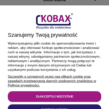
Konto klienta
Płatności i dostawa
Ciekawostki
Szanujemy Twoją prywatność
O firmie
Wykorzystujemy pliki cookie do spersonalizowania treści i
reklam, aby oferować funkcje społecznościowe i analizować
ruch w naszej witrynie. Informacje o tym, jak korzystasz z
naszej witryny, udostępniamy partnerom społecznościowym,
reklamowym i analitycznym. Partnerzy mogą połączyć te
BEZPIECZNE PŁATNOŚCI ORAZ DOSTAWA
informacje z innymi danymi otrzymanymi od Ciebie lub
uzyskanymi podczas korzystania z ich usług.
Szczegóły o używanych przez nas plikach cookie oraz
zasadach przetwarzania danych osobowych znajdziesz w
Polityce prywatności.
ZAAKCEPTUJ WSZYSTKIE
© 1977-2025
kobax.pl