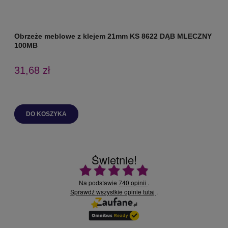
Obrzeże meblowe z klejem 21mm KS 8622 DĄB MLECZNY
O
100MB
31,68 zł
DO KOSZYKA
Świetnie!
Ocena średnia 4.9 na 5
Na podstawie
740 opinii
.
Sprawdź wszystkie opinie
.
tutaj