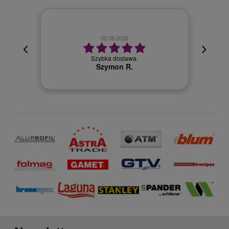
02.08.2026
cyjna,
cja też
Szybka dostawa.
 kuriera
Szymon R.