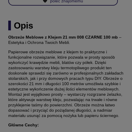
poleć znajomemu
Opis
Obrzeże Meblowe z Klejem 21 mm 008 CZARNE 100 mb
–
Estetyka i Ochrona Twoich Mebli.
Papierowe obrzeże meblowe z klejem to praktyczne i
funkcjonalne rozwiązanie, które pozwala w prosty sposób
wykończyć krawędzie mebli, blatów czy półek. Dzięki
zastosowaniu warstwy kleju termotopliwego produkt ten
doskonale sprawdzi się zarówno w profesjonalnych zakładach
stolarskich, jak i przy domowych pracach typu DIY. Obrzeże o
szerokości 21 mm i długości 100 metrów umożliwia szybkie i
estetyczne wykończenie dużej ilości elementów meblowych.
Montaż jest wyjątkowo prosty – wystarczy rozgrzane żelazko,
które aktywuje warstwę kleju, pozwalając na trwałe i równe
przyklejenie taśmy do powierzchni. Obrzeże można łatwo
dopasować i przyciąć do pożądanej długości, a nadmiar
materiału usunąć za pomocą nożyka lub papieru ściernego.
Główne Cechy: