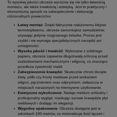
To wysokiej jakości obrzeże wyróżnia się nie tylko łatwością
montażu, ale także trwałością i estetyką. Jest to praktyczny i
ekonomiczny sposób na zabezpieczenie i dekorację
różnorodnych powierzchni.
Łatwy montaż
: Dzięki fabrycznie nałożonemu klejowi
termotopliwemu, obrzeże zamontujesz samodzielnie,
używając jedynie rozgrzanego żelazka. Proces jest
szybki i nie wymaga specjalistycznych narzędzi ani
umiejętności.
Wysoka jakość i trwałość
: Wykonane z solidnego
papieru, obrzeże zapewnia długotrwałą ochronę przed
uszkodzeniami mechanicznymi i wilgocią, co znacząco
przedłuża żywotność mebli.
Zabezpieczenie krawędzi
: Skutecznie chroni docięte
blaty, półki czy fronty meblowe przed wnikaniem
wilgoci, pęcznieniem oraz odpryskami, zwłaszcza w
miejscach narażonych na intensywne użytkowanie.
Estetyczne wykończenie
: Nadaje meblom schludny i
profesjonalny wygląd, maskując surowe krawędzie płyt
meblowych i dodając im elegancji.
Wygodne opakowanie
: Obrzeże dostępne jest w
odcinkach 100 metrów, co minimalizuje ilość łączeń i