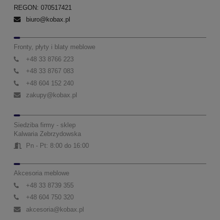
REGON: 070517421
biuro@kobax.pl
Fronty, płyty i blaty meblowe
+48 33 8766 223
+48 33 8767 083
+48 604 152 240
zakupy@kobax.pl
Siedziba firmy - sklep
Kalwaria Zebrzydowska
Pn - Pt: 8:00 do 16:00
Akcesoria meblowe
+48 33 8739 355
+48 604 750 320
akcesoria@kobax.pl