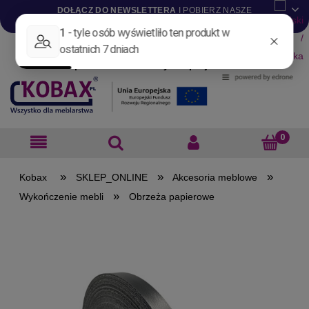
DOŁĄCZ DO NEWSLETTERA
I POBIERZ NASZE
KATALOGI W WERSJI .PDF
Aktualności
Nowości
Promocje
Wyprzedaże
Blog
Pliki do pobrania
Materiały dla projektantów
B2B
»
»
»
SKLEP_ONLINE
Akcesoria meblowe
»
Wykończenie mebli
Obrzeża papierowe