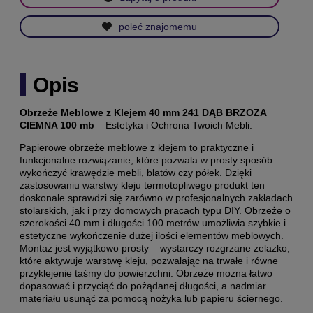
poleć znajomemu
Opis
Obrzeże Meblowe z Klejem 40 mm 241 DĄB BRZOZA
CIEMNA 100 mb
– Estetyka i Ochrona Twoich Mebli.
Papierowe obrzeże meblowe z klejem to praktyczne i
funkcjonalne rozwiązanie, które pozwala w prosty sposób
wykończyć krawędzie mebli, blatów czy półek. Dzięki
zastosowaniu warstwy kleju termotopliwego produkt ten
doskonale sprawdzi się zarówno w profesjonalnych zakładach
stolarskich, jak i przy domowych pracach typu DIY. Obrzeże o
szerokości 40 mm i długości 100 metrów umożliwia szybkie i
estetyczne wykończenie dużej ilości elementów meblowych.
Montaż jest wyjątkowo prosty – wystarczy rozgrzane żelazko,
które aktywuje warstwę kleju, pozwalając na trwałe i równe
przyklejenie taśmy do powierzchni. Obrzeże można łatwo
dopasować i przyciąć do pożądanej długości, a nadmiar
materiału usunąć za pomocą nożyka lub papieru ściernego.