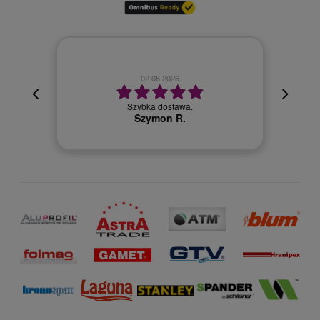
02.08.2026
cyjna,
cja też
Szybka dostawa.
 kuriera
Szymon R.