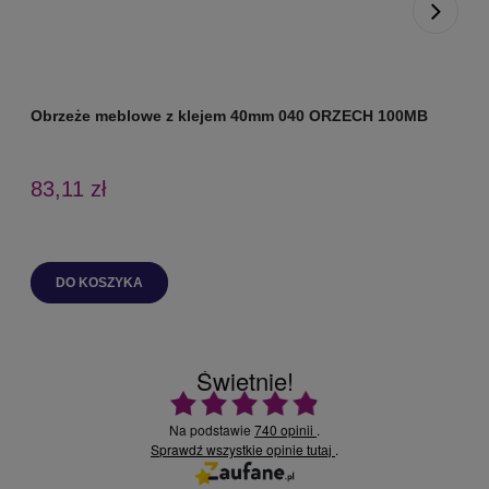
Obrzeże meblowe z klejem 40mm 040 ORZECH 100MB
O
83,11 zł
DO KOSZYKA
Świetnie!
Ocena średnia 4.9 na 5
Na podstawie
740 opinii
.
Sprawdź wszystkie opinie
.
tutaj