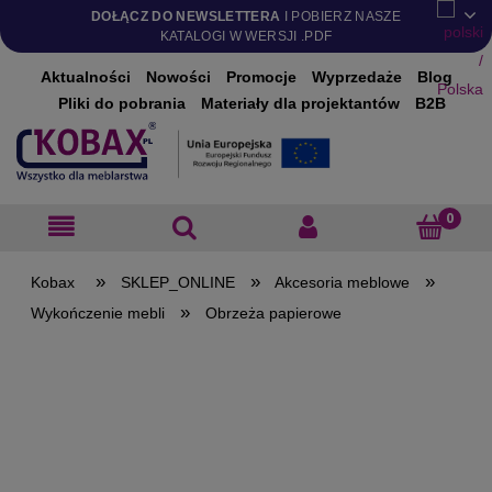
DOŁĄCZ DO NEWSLETTERA
I POBIERZ NASZE
KATALOGI W WERSJI .PDF
Aktualności
Nowości
Promocje
Wyprzedaże
Blog
Pliki do pobrania
Materiały dla projektantów
B2B
»
»
»
SKLEP_ONLINE
Akcesoria meblowe
»
Wykończenie mebli
Obrzeża papierowe