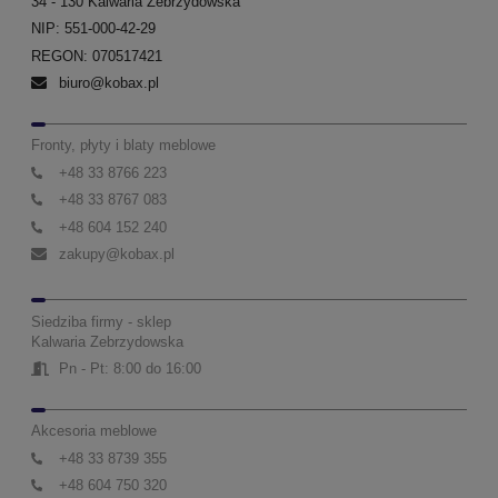
34 - 130 Kalwaria Zebrzydowska
NIP: 551-000-42-29
REGON: 070517421
biuro@kobax.pl
Fronty, płyty i blaty meblowe
+48 33 8766 223
+48 33 8767 083
+48 604 152 240
zakupy@kobax.pl
Siedziba firmy - sklep
Kalwaria Zebrzydowska
Pn - Pt: 8:00 do 16:00
Akcesoria meblowe
+48 33 8739 355
+48 604 750 320