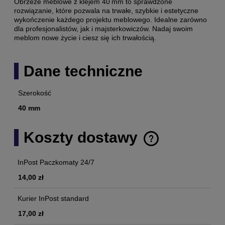
Obrzeże meblowe z klejem 40 mm to sprawdzone
rozwiązanie, które pozwala na trwałe, szybkie i estetyczne
wykończenie każdego projektu meblowego. Idealne zarówno
dla profesjonalistów, jak i majsterkowiczów. Nadaj swoim
meblom nowe życie i ciesz się ich trwałością.
Dane techniczne
Szerokość
40 mm
Koszty dostawy
Cena nie zawiera ewentualnych kosztów płatności
InPost Paczkomaty 24/7
14,00 zł
Kurier InPost standard
17,00 zł