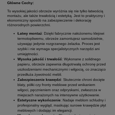
Główne Cechy:
To wysokiej jakości obrzeże wyróżnia się nie tylko łatwością
montażu, ale także trwałością i estetyką. Jest to praktyczny i
ekonomiczny sposób na zabezpieczenie i dekorację
różnorodnych powierzchni.
Łatwy montaż
: Dzięki fabrycznie nałożonemu klejowi
termotopliwemu, obrzeże zamontujesz samodzielnie,
używając jedynie rozgrzanego żelazka. Proces jest
szybki i nie wymaga specjalistycznych narzędzi ani
umiejętności.
Wysoka jakość i trwałość
: Wykonane z solidnego
papieru, obrzeże zapewnia długotrwałą ochronę przed
uszkodzeniami mechanicznymi i wilgocią, co znacząco
przedłuża żywotność mebli.
Zabezpieczenie krawędzi
: Skutecznie chroni docięte
blaty, półki czy fronty meblowe przed wnikaniem
wilgoci, pęcznieniem oraz odpryskami, zwłaszcza w
miejscach narażonych na intensywne użytkowanie.
Estetyczne wykończenie
: Nadaje meblom schludny i
profesjonalny wygląd, maskując surowe krawędzie płyt
meblowych i dodając im elegancji.