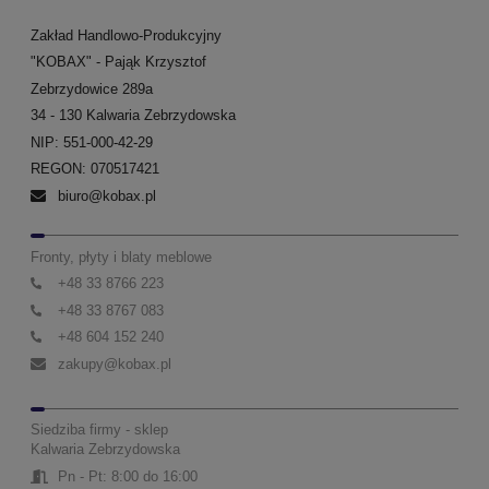
Zakład Handlowo-Produkcyjny
"KOBAX" - Pająk Krzysztof
Zebrzydowice 289a
34 - 130 Kalwaria Zebrzydowska
NIP: 551-000-42-29
REGON: 070517421
biuro@kobax.pl
Fronty, płyty i blaty meblowe
+48 33 8766 223
+48 33 8767 083
+48 604 152 240
zakupy@kobax.pl
Siedziba firmy - sklep
Kalwaria Zebrzydowska
Pn - Pt: 8:00 do 16:00