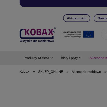
Aktualności
Nowo
Produkty KOBAX
Blaty i płyty
Akcesoria 
»
»
»
SKLEP_ONLINE
Akcesoria meblowe