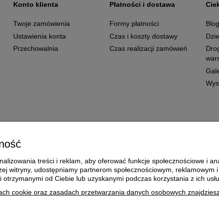
Konto klienta
Płatności i dostawa
Cie
Twoje zamówienia
Formy płatności
Blo
Ustawienia konta
Czas i koszty dostawy
Dzie
Przechowalnia
Czas realizacji zamówień
Dro
wars
Gale
Wys
ność
alizowania treści i reklam, aby oferować funkcje społecznościowe i ana
aszej witryny, udostępniamy partnerom społecznościowym, reklamowym 
i otrzymanymi od Ciebie lub uzyskanymi podczas korzystania z ich usłu
ach cookie oraz zasadach przetwarzania danych osobowych znajdziesz 
Re