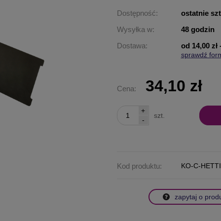
Dostępność:
ostatnie sz
Wysyłka w:
48 godzin
Dostawa:
od 14,00 zł
sprawdź for
Cena nie za
płatności
34,10 zł
Cena:
+
szt.
-
Kod produktu:
KO-C-HETT
zapytaj o prod