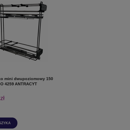
go mini dwupoziomowy 150
LO 4259 ANTRACYT
zł
SZYKA