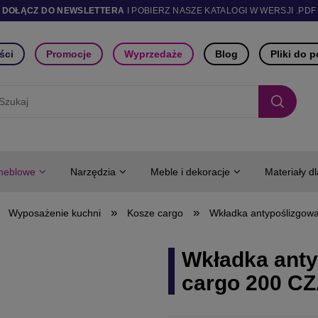
DOŁĄCZ DO NEWSLETTERA
I POBIERZ NASZE KATALOGI W WERSJI .PDF
ści
Promocje
Wyprzedaże
Blog
Pliki do 
meblowe
Narzędzia
Meble i dekoracje
Materiały d
»
»
Wyposażenie kuchni
Kosze cargo
Wkładka antypoślizgow
Wkładka anty
cargo 200 C