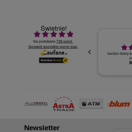
Świetnie!
Ocena średnia 4.9 na 5
Na podstawie
739 opinii
.
30.07.2026
Sprawdź wszystkie opinie
.
tutaj
bardzo dobry ko
Wszystko super, miła i profesjonalna
z
obsługa.
M
Newsletter