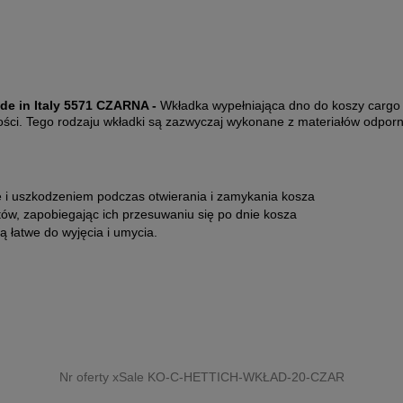
e in Italy 5571 CZARNA -
Wkładka wypełniająca dno do koszy cargo 
ości. Tego rodzaju wkładki są zazwyczaj wykonane z materiałów odpor
ę i uszkodzeniem podczas otwierania i zamykania kosza
w, zapobiegając ich przesuwaniu się po dnie kosza
ą łatwe do wyjęcia i umycia.
Nr oferty xSale KO-C-HETTICH-WKŁAD-20-CZAR