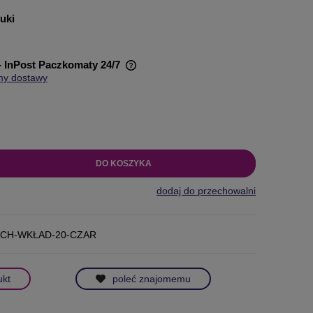
tuki
- InPost Paczkomaty 24/7
my dostawy
wiera ewentualnych kosztów
DO KOSZYKA
dodaj do przechowalni
ICH-WKŁAD-20-CZAR
ukt
poleć znajomemu