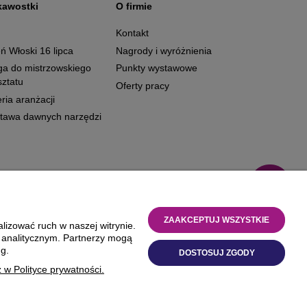
kawostki
O firmie
g
Kontakt
ń Włoski 16 lipca
Nagrody i wyróżnienia
ga do mistrzowskiego
Punkty wystawowe
ztatu
Oferty pracy
ria aranżacji
tawa dawnych narzędzi
ZAAKCEPTUJ WSZYSTKIE
lizować ruch w naszej witrynie.
i analitycznym. Partnerzy mogą
g.
DOSTOSUJ ZGODY
w Polityce prywatności.
alizacja
https://xeniadesign.pl/
| Sklep
Shoper Premium