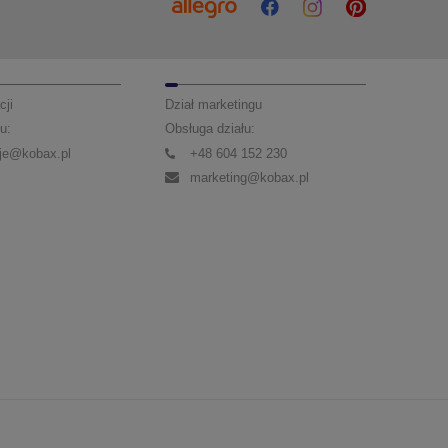
cji
Dział marketingu
u:
Obsługa działu:
je@kobax.pl
+48 604 152 230
marketing@kobax.pl