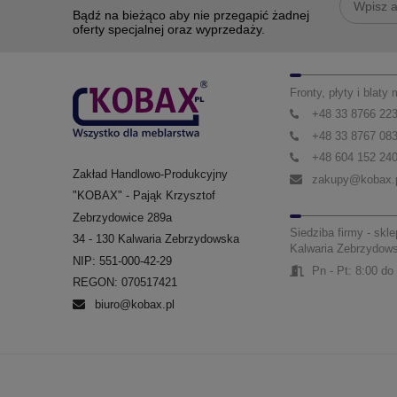
Bądź na bieżąco aby nie przegapić żadnej
oferty specjalnej oraz wyprzedaży.
Fronty, płyty i blaty
+48 33 8766 22
+48 33 8767 08
+48 604 152 24
Zakład Handlowo-Produkcyjny
zakupy@kobax.
"KOBAX" - Pająk Krzysztof
Zebrzydowice 289a
Siedziba firmy - skle
34 - 130 Kalwaria Zebrzydowska
Kalwaria Zebrzydow
NIP: 551-000-42-29
Pn - Pt: 8:00 do
REGON: 070517421
biuro@kobax.pl