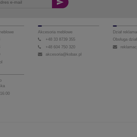
 meblowe
Akcesoria meblowe
Dział reklama
3
+48 33 8739 355
Obsługa dział
3
+48 604 750 320
reklamac
0
akcesoria@kobax.pl
pl
p
ska
 16:00