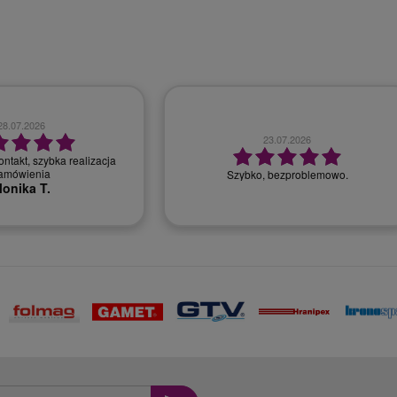
28.07.2026
23.07.2026
ntakt, szybka realizacja
amówienia
Szybko, bezproblemowo.
onika T.