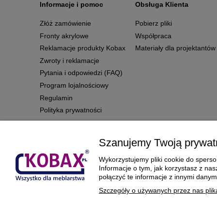
Informacje i pomoc
Obsługa Klienta
Złóż zamówienie
Pobierz pliki
Fronty akrylowe
Współpraca
Reklamacje produkty Kobax
Materiały dla projektantów
Zwroty i reklamacje
Pytania i odpowiedzi (FAQ)
Program lojalnościowy
Regulamin
Polityka prywatności
Szanujemy Twoją prywat
BEZPIECZNE PŁATNOŚCI ORAZ DOSTAWA
Wykorzystujemy pliki cookie do sperson
Informacje o tym, jak korzystasz z n
połączyć te informacje z innymi danym
Szczegóły o używanych przez nas plik
© 1977-2025
kobax.pl