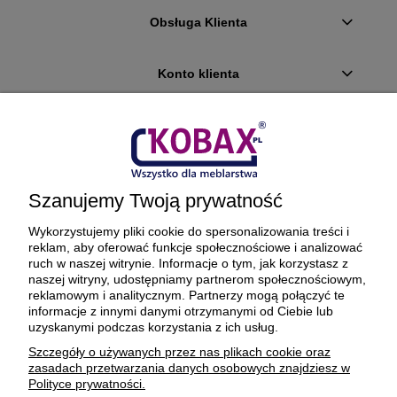
Obsługa Klienta
Konto klienta
Płatności i dostawa
Ciekawostki
Szanujemy Twoją prywatność
O firmie
Wykorzystujemy pliki cookie do spersonalizowania treści i
reklam, aby oferować funkcje społecznościowe i analizować
ruch w naszej witrynie. Informacje o tym, jak korzystasz z
naszej witryny, udostępniamy partnerom społecznościowym,
reklamowym i analitycznym. Partnerzy mogą połączyć te
BEZPIECZNE PŁATNOŚCI ORAZ DOSTAWA
informacje z innymi danymi otrzymanymi od Ciebie lub
uzyskanymi podczas korzystania z ich usług.
Szczegóły o używanych przez nas plikach cookie oraz
zasadach przetwarzania danych osobowych znajdziesz w
Polityce prywatności.