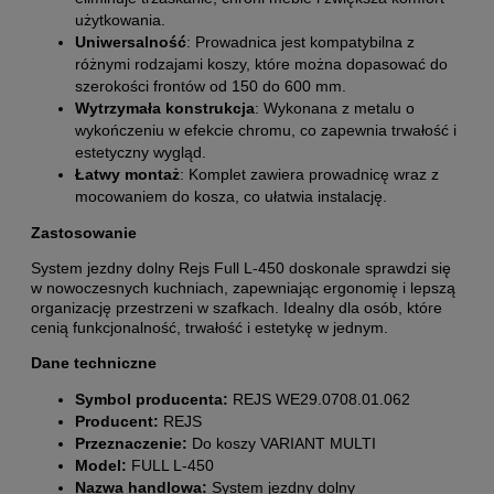
użytkowania.
Uniwersalność
: Prowadnica jest kompatybilna z
różnymi rodzajami koszy, które można dopasować do
szerokości frontów od 150 do 600 mm.
Wytrzymała konstrukcja
: Wykonana z metalu o
wykończeniu w efekcie chromu, co zapewnia trwałość i
estetyczny wygląd.
Łatwy montaż
: Komplet zawiera prowadnicę wraz z
mocowaniem do kosza, co ułatwia instalację.
Zastosowanie
System jezdny dolny Rejs Full L-450 doskonale sprawdzi się
w nowoczesnych kuchniach, zapewniając ergonomię i lepszą
organizację przestrzeni w szafkach. Idealny dla osób, które
cenią funkcjonalność, trwałość i estetykę w jednym.
Dane techniczne
Symbol producenta:
REJS WE29.0708.01.062
Producent:
REJS
Przeznaczenie:
Do koszy VARIANT MULTI
Model:
FULL L-450
Nazwa handlowa:
System jezdny dolny