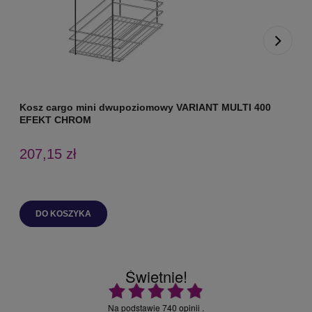
Kosz cargo mini dwupoziomowy VARIANT MULTI 400
K
EFEKT CHROM
207,15 zł
DO KOSZYKA
Świetnie!
Ocena średnia 4.9 na 5
Na podstawie
740 opinii
.