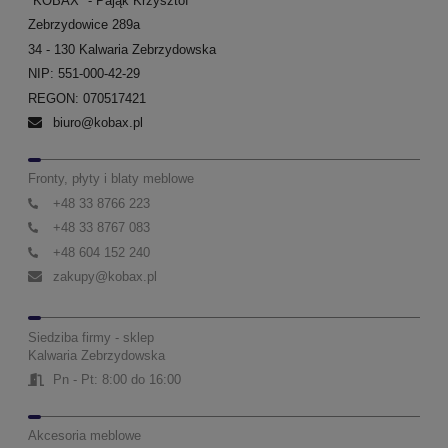
"KOBAX" - Pająk Krzysztof
Zebrzydowice 289a
34 - 130 Kalwaria Zebrzydowska
NIP: 551-000-42-29
REGON: 070517421
biuro@kobax.pl
Fronty, płyty i blaty meblowe
+48 33 8766 223
+48 33 8767 083
+48 604 152 240
zakupy@kobax.pl
Siedziba firmy - sklep
Kalwaria Zebrzydowska
Pn - Pt: 8:00 do 16:00
Akcesoria meblowe