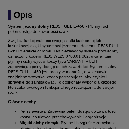
Opis
System jezdny dolny REJS FULL L-450 -
Płynny ruch i
pełen dostęp do zawartości szafki.
Zwiększ funkcjonalność swojej szafki kuchennej lub
łazienkowej dzięki systemowi jezdnemu dolnemu REJS FULL
L-450 o efekcie chromu. Ten niezawodny system prowadnic,
oznaczony kodem REJS WE29.0708.01.062, gwarantuje
płynny i cichy wysuw koszy typu VARIANT MULTI,
zapewniając pełny dostęp do ich zawartości. System jezdny
REJS FULL L-450 jest prosty w montażu, a w zestawie
znajdziesz wszystko, czego potrzebujesz, aby szybko i
sprawnie go zainstalować. To doskonały wybór dla każdego,
kto szuka trwałego i funkcjonalnego rozwiązania do swojej
szafki.
Główne cechy
Pełny wysuw
: Zapewnia pełen dostęp do zawartości
kosza, co ułatwia przechowywanie i organizację.
Miękki cichy domyk
: Płynne i bezgłośne zamykanie
eliminuje trzaskanie, chroni meble i zwiększa komfort