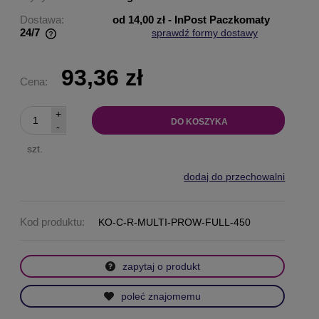
Dostawa:
od 14,00 zł
- InPost Paczkomaty
24/7
sprawdź formy dostawy
Cena nie zawiera ewentualnych kosztów płatności
93,36 zł
Cena:
+
DO KOSZYKA
-
szt.
dodaj do przechowalni
Kod produktu:
KO-C-R-MULTI-PROW-FULL-450
zapytaj o produkt
poleć znajomemu