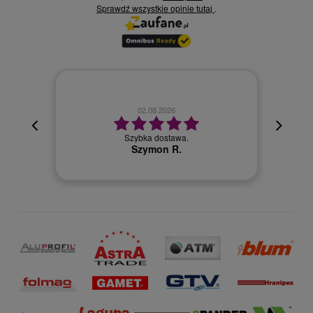
Sprawdź wszystkie opinie
.
tutaj
02.08.2026
cyjna,
cja też
Szybka dostawa.
 kuriera
Szymon R.