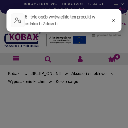
DOŁĄCZ DO NEWSLETTERA
I POBIERZ NASZE
KATALOGI W WERSJI .PDF
Aktualności
Nowości
Promocje
Wyprzedaże
Blog
Pliki do pobrania
Materiały dla projektantów
B2B
»
»
»
SKLEP_ONLINE
Akcesoria meblowe
»
Wyposażenie kuchni
Kosze cargo