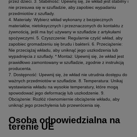
przez dzieci. 3. Stabilność: Upewnij się, że wkład jest stabilny i
nie przesuwa się w szufladzie, aby zapobiec wypadaniu
przedmiotów z szuflady.
4. Materiały: Wybierz wkład wykonany z bezpiecznych
materiałów, nietoksycznych i przeznaczonych do kontaktu z
żywnością, jeśli ma być używany w szufladzie z artykułami
spożywczymi. 5. Czyszczenie: Regularnie czyść wkład, aby
zapobiec gromadzeniu się brudu i bakterii. 6. Przeciążenie:
Nie przeciążaj wkładu, aby uniknąć jego uszkodzenia lub
wypadnięcia z szuflady. * Montaż: Upewnij się, że wkład jest
prawidłowo zamontowany w szufladzie, zgodnie z instrukcją
producenta.
7. Dostępność: Upewnij się, że wkład nie utrudnia dostępu do
ważnych przedmiotów w szufladzie. 8. Temperatura: Unikaj
wystawiania wkładu na wysokie temperatury, które mogą
spowodować jego deformację lub uszkodzenie. 9.
Obciążenie: Rozłóż równomiernie obciążenie wkładu, aby
uniknąć jego przechylenia lub przewrócenia się.
Osoba odpowiedzialna na
terenie UE