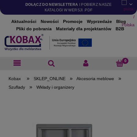
DOŁĄCZ DO NEWSLETTERA
I POBIERZ NASZE
KATALOGI W WERSJI .PDF
Aktualności
Nowości
Promocje
Wyprzedaże
Blog
Pliki do pobrania
Materiały dla projektantów
B2B
»
»
»
SKLEP_ONLINE
Akcesoria meblowe
»
Szuflady
Wkłady i organizery