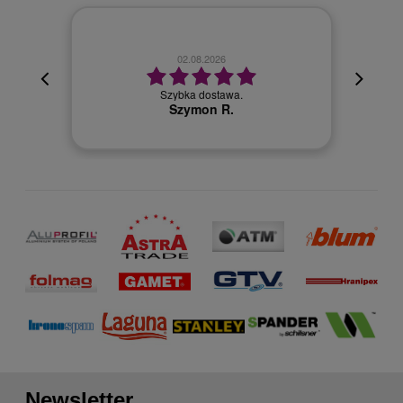
02.08.2026
cyjna,
cja też
Szybka dostawa.
 kuriera
Szymon R.
Newsletter