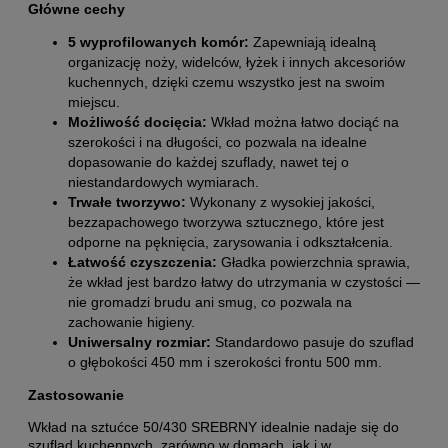
Główne cechy
5 wyprofilowanych komór:
Zapewniają idealną
organizację noży, widelców, łyżek i innych akcesoriów
kuchennych, dzięki czemu wszystko jest na swoim
miejscu.
Możliwość docięcia:
Wkład można łatwo dociąć na
szerokości i na długości, co pozwala na idealne
dopasowanie do każdej szuflady, nawet tej o
niestandardowych wymiarach.
Trwałe tworzywo:
Wykonany z wysokiej jakości,
bezzapachowego tworzywa sztucznego, które jest
odporne na pęknięcia, zarysowania i odkształcenia.
Łatwość czyszczenia:
Gładka powierzchnia sprawia,
że wkład jest bardzo łatwy do utrzymania w czystości —
nie gromadzi brudu ani smug, co pozwala na
zachowanie higieny.
Uniwersalny rozmiar:
Standardowo pasuje do szuflad
o głębokości 450 mm i szerokości frontu 500 mm.
Zastosowanie
Wkład na sztućce 50/430 SREBRNY idealnie nadaje się do
szuflad kuchennych, zarówno w domach, jak i w