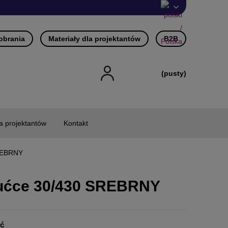
pobrania
Materiały dla projektantów
B2B
(pusty)
la projektantów
Kontakt
SREBRNY
tućce 30/430 SREBRNY
ść