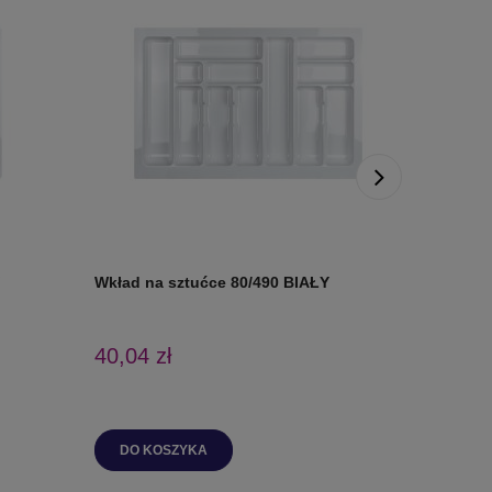
Wkład na sztućce 80/490 BIAŁY
Wkład na
40,04 zł
39,31 z
DO KOSZYKA
DO K