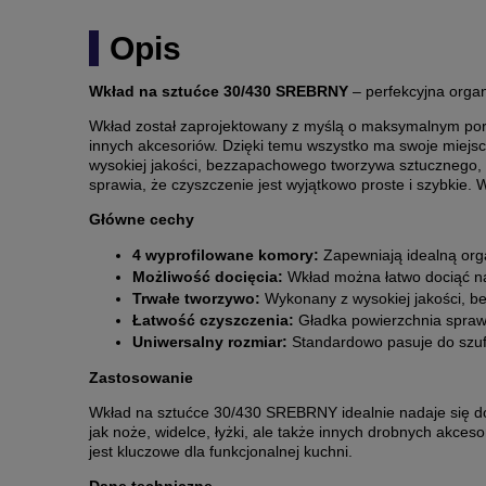
Opis
Wkład na sztućce 30/430 SREBRNY
– perfekcyjna organ
Wkład został zaprojektowany z myślą o maksymalnym porzą
innych akcesoriów. Dzięki temu wszystko ma swoje miejs
wysokiej jakości, bezzapachowego tworzywa sztucznego, kt
sprawia, że czyszczenie jest wyjątkowo proste i szybkie.
Główne cechy
4 wyprofilowane komory:
Zapewniają idealną orga
Możliwość docięcia:
Wkład można łatwo dociąć na 
Trwałe tworzywo:
Wykonany z wysokiej jakości, be
Łatwość czyszczenia:
Gładka powierzchnia sprawi
Uniwersalny rozmiar:
Standardowo pasuje do szufl
Zastosowanie
Wkład na sztućce 30/430 SREBRNY idealnie nadaje się do 
jak noże, widelce, łyżki, ale także innych drobnych akceso
jest kluczowe dla funkcjonalnej kuchni.