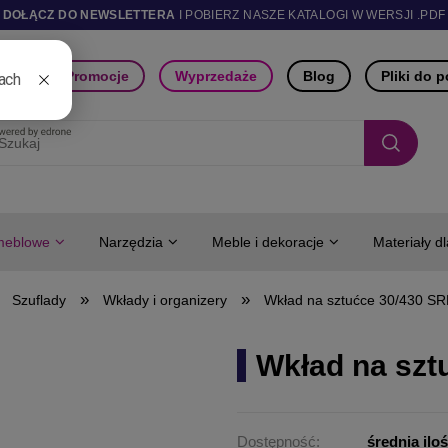
DOŁĄCZ DO NEWSLETTERA
I POBIERZ NASZE KATALOGI W WERSJI .PDF
ści
Promocje
Wyprzedaże
Blog
Pliki do 
meblowe
Narzędzia
Meble i dekoracje
Materiały d
»
»
Szuflady
Wkłady i organizery
Wkład na sztućce 30/430 
Wkład na sz
Dostępność:
średnia ilo