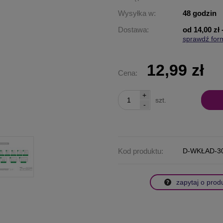
Wysyłka w:
48 godzin
Dostawa:
od 14,00 zł
sprawdź for
Cena nie za
płatności
12,99 zł
Cena:
+
szt.
-
Kod produktu:
D-WKŁAD-30
zapytaj o prod