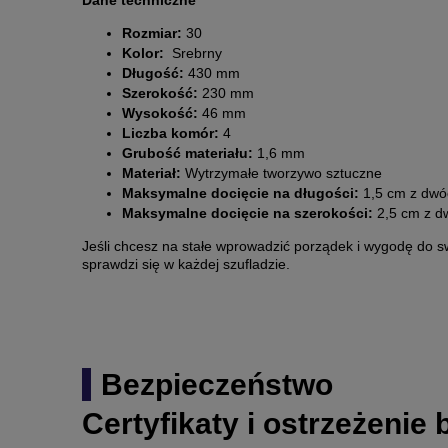
Dane techniczne
Rozmiar:
30
Kolor:
Srebrny
Długość:
430 mm
Szerokość:
230 mm
Wysokość:
46 mm
Liczba komór:
4
Grubość materiału:
1,6 mm
Materiał:
Wytrzymałe tworzywo sztuczne
Maksymalne docięcie na długości:
1,5 cm z dwóc
Maksymalne docięcie na szerokości:
2,5 cm z dw
Jeśli chcesz na stałe wprowadzić porządek i wygodę do 
sprawdzi się w każdej szufladzie.
Bezpieczeństwo
Certyfikaty i ostrzeżenie