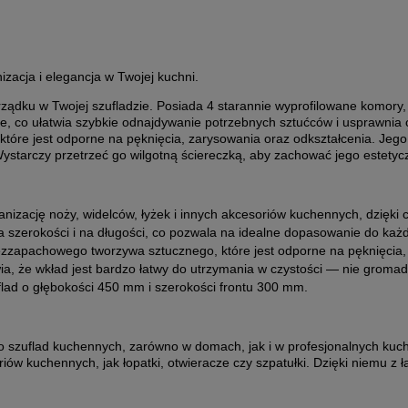
izacja i elegancja w Twojej kuchni.
dku w Twojej szufladzie. Posiada 4 starannie wyprofilowane komory, kt
ce, co ułatwia szybkie odnajdywanie potrzebnych sztućców i usprawni
óre jest odporne na pęknięcia, zarysowania oraz odkształcenia. Jego 
 Wystarczy przetrzeć go wilgotną ściereczką, aby zachować jego estetyc
nizację noży, widelców, łyżek i innych akcesoriów kuchennych, dzięki
szerokości i na długości, co pozwala na idealne dopasowanie do każd
zzapachowego tworzywa sztucznego, które jest odporne na pęknięcia, 
a, że wkład jest bardzo łatwy do utrzymania w czystości — nie gromad
ad o głębokości 450 mm i szerokości frontu 300 mm.
szuflad kuchennych, zarówno w domach, jak i w profesjonalnych kuchni
riów kuchennych, jak łopatki, otwieracze czy szpatułki. Dzięki niemu z 