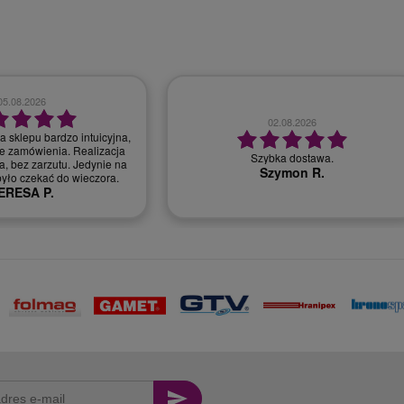
28.07.2026
30.07.2026
bardzo dobry kontakt, szybka realizacja
r, miła i profesjonalna
zamówienia
obsługa.
Monika T.