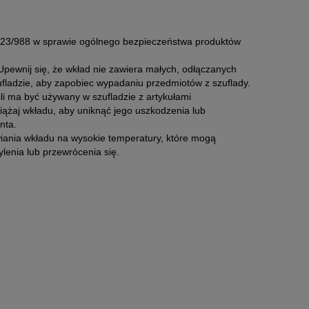
2023/988 w sprawie ogólnego bezpieczeństwa produktów
pewnij się, że wkład nie zawiera małych, odłączanych
szufladzie, aby zapobiec wypadaniu przedmiotów z szuflady.
li ma być używany w szufladzie z artykułami
ciążaj wkładu, aby uniknąć jego uszkodzenia lub
nta.
wiania wkładu na wysokie temperatury, które mogą
lenia lub przewrócenia się.