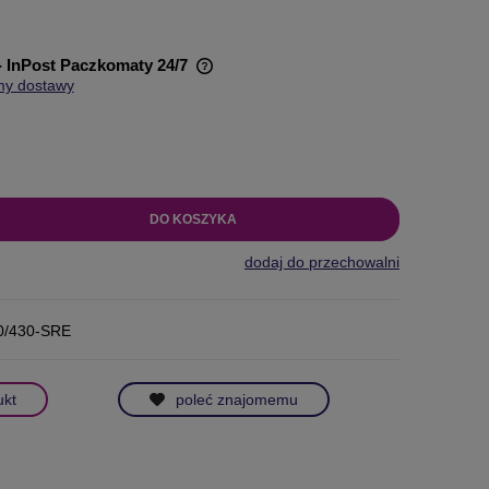
- InPost Paczkomaty 24/7
my dostawy
wiera ewentualnych kosztów
DO KOSZYKA
dodaj do przechowalni
/430-SRE
ukt
poleć znajomemu