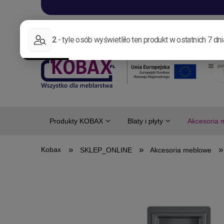
Aktualności
Nowo
Produkty KOBAX
Blaty i płyty
Akcesoria 
»
»
»
SKLEP_ONLINE
Akcesoria meblowe