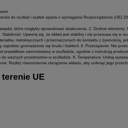
sami.
izerów do szuflad i szafek oparta o wymagania Rozporządzenia (UE) 
rawędzi, które mogłyby spowodować skaleczenia. 2. Drobne elementy: U
. Stabilność: Upewnij się, że wkład jest stabilny i nie przesuwa się w 
riałów, nietoksycznych i przeznaczonych do kontaktu z żywnością, jeś
 zapobiec gromadzeniu się brudu i bakterii. 6. Przeciążenie: Nie prze
jest prawidłowo zamontowany w szufladzie, zgodnie z instrukcją produce
pu do ważnych przedmiotów w szufladzie. 8. Temperatura: Unikaj wysta
ie: Rozłóż równomiernie obciążenie wkładu, aby uniknąć jego przechy
 terenie UE