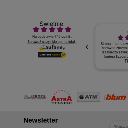
Świetnie!
Ocena średnia 4.9 na 5
Na podstawie
740 opinii
.
Sprawdź wszystkie opinie
30.07.2026
.
tutaj
Wszystko supe
oki
Newsletter