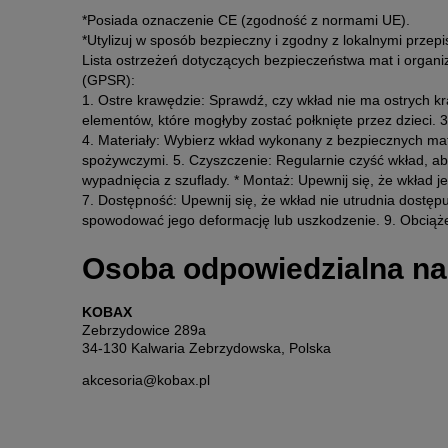
*Posiada oznaczenie CE (zgodność z normami UE).
*Utylizuj w sposób bezpieczny i zgodny z lokalnymi przepi
Lista ostrzeżeń dotyczących bezpieczeństwa mat i organ
(GPSR):
1. Ostre krawędzie: Sprawdź, czy wkład nie ma ostrych k
elementów, które mogłyby zostać połknięte przez dzieci. 3
4. Materiały: Wybierz wkład wykonany z bezpiecznych mate
spożywczymi. 5. Czyszczenie: Regularnie czyść wkład, aby
wypadnięcia z szuflady. * Montaż: Upewnij się, że wkład 
7. Dostępność: Upewnij się, że wkład nie utrudnia dostę
spowodować jego deformację lub uszkodzenie. 9. Obciążen
Osoba odpowiedzialna na
KOBAX
Zebrzydowice 289a
34-130 Kalwaria Zebrzydowska, Polska
akcesoria@kobax.pl