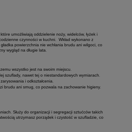
óre umożliwiają oddzielenie noży, widelców, łyżek i
a codzienne czynności w kuchni. Wkład wykonano z
gładka powierzchnia nie wchłania brudu ani wilgoci, co
zny wygląd na długie lata.
 czemu wszystko jest na swoim miejscu.
ej szuflady, nawet tej o niestandardowych wymiarach.
zarysowania i odkształcenia.
zi brudu ani smug, co pozwala na zachowanie higieny.
ach. Służy do organizacji i segregacji sztućców takich
łatwością utrzymasz porządek i czystość w szufladzie, co