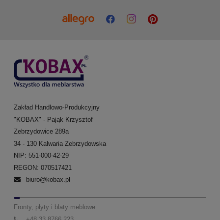
Zakład Handlowo-Produkcyjny
"KOBAX" - Pająk Krzysztof
Zebrzydowice 289a
34 - 130 Kalwaria Zebrzydowska
NIP: 551-000-42-29
REGON: 070517421
biuro@kobax.pl
Fronty, płyty i blaty meblowe
+48 33 8766 223