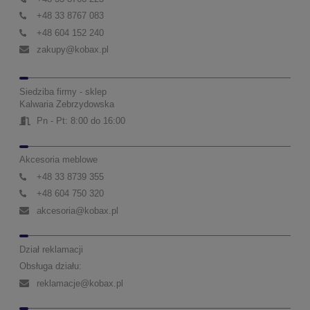
+48 33 8767 083
+48 604 152 240
zakupy@kobax.pl
Siedziba firmy - sklep
Kalwaria Zebrzydowska
Pn - Pt: 8:00 do 16:00
Akcesoria meblowe
+48 33 8739 355
+48 604 750 320
akcesoria@kobax.pl
Dział reklamacji
Obsługa działu:
reklamacje@kobax.pl