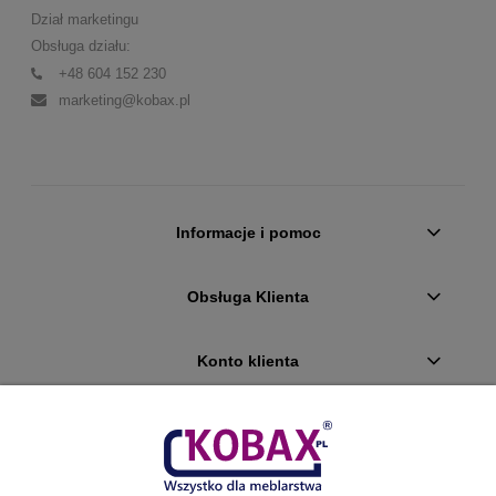
Dział marketingu
Obsługa działu:
+48 604 152 230
marketing@kobax.pl
Informacje i pomoc
Obsługa Klienta
Konto klienta
Płatności i dostawa
Ciekawostki