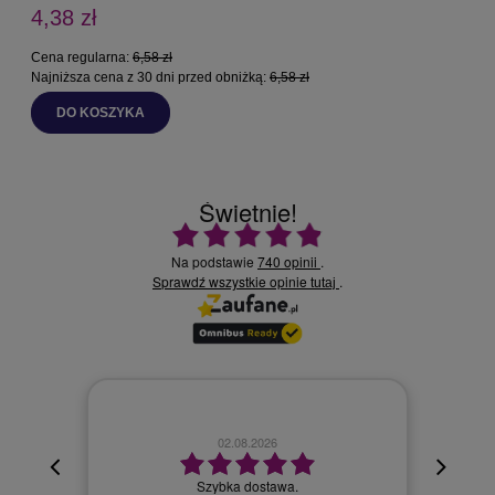
4,38 zł
Cena regularna:
6,58 zł
C
Najniższa cena z 30 dni przed obniżką:
6,58 zł
N
DO KOSZYKA
Świetnie!
Ocena średnia 4.9 na 5
Na podstawie
740 opinii
.
Sprawdź wszystkie opinie
.
tutaj
02.08.2026
cyjna,
cja też
Szybka dostawa.
 kuriera