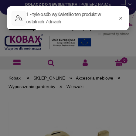
DOŁĄCZ DO NEWSLETTERA
I POBIERZ NASZE
KATALOGI W WERSJI .PDF
Aktualności
Nowości
Promocje
Wyprzedaże
Blog
Pliki do pobrania
Materiały dla projektantów
B2B
»
»
»
SKLEP_ONLINE
Akcesoria meblowe
»
Wyposażenie garderoby
Wieszaki