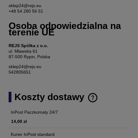
sklep24@rejs.eu
+48 54 280 56 51
Osoba odpowiedzialna na
terenie UE
REJS Spółka z o.o.
ul. Mławska 61
87-500 Rypin, Polska
sklep24@rejs.eu
542805651
Koszty dostawy
Cena nie zawiera ewentualnych kosztów płatności
InPost Paczkomaty 24/7
14,00 zł
Kurier InPost standard