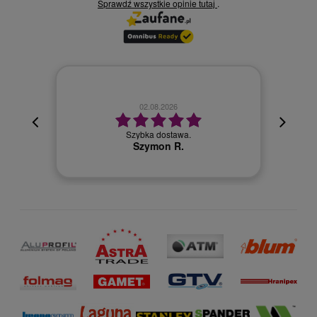
Sprawdź wszystkie opinie
.
tutaj
02.08.2026
cyjna,
cja też
Szybka dostawa.
 kuriera
Szymon R.