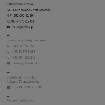
Zebrzydowice 289a
34 - 130 Kalwaria Zebrzydowska
NIP: 551-000-42-29
REGON: 070517421
biuro@kobax.pl
Fronty, płyty i blaty meblowe
+48 33 8766 223
+48 33 8767 083
+48 604 152 240
zakupy@kobax.pl
Siedziba firmy - sklep
Kalwaria Zebrzydowska
Pn - Pt: 8:00 do 16:00
Akcesoria meblowe