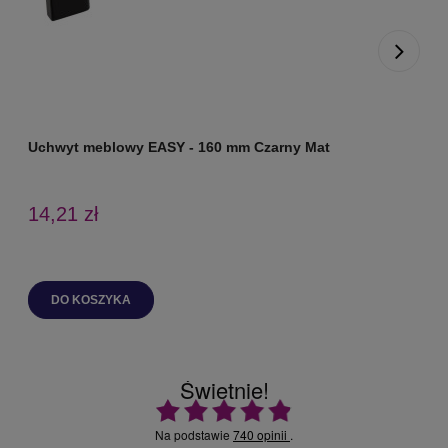
Uchwyt meblowy EASY - 160 mm Czarny Mat
U
14,21 zł
DO KOSZYKA
Świetnie!
Ocena średnia 4.9 na 5
Na podstawie
740 opinii
.