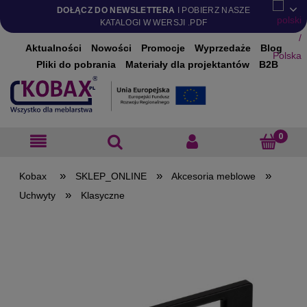
DOŁĄCZ DO NEWSLETTERA
I POBIERZ NASZE
KATALOGI W WERSJI .PDF
Aktualności
Nowości
Promocje
Wyprzedaże
Blog
Pliki do pobrania
Materiały dla projektantów
B2B
»
»
»
SKLEP_ONLINE
Akcesoria meblowe
»
Uchwyty
Klasyczne