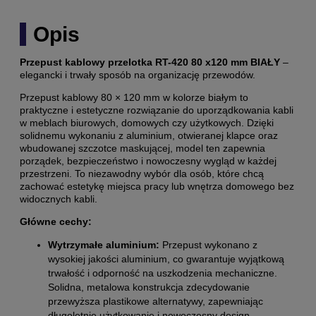
Opis
Przepust kablowy przelotka RT-420 80 x120 mm BIAŁY
–
elegancki i trwały sposób na organizację przewodów.
Przepust kablowy 80 × 120 mm w kolorze białym to
praktyczne i estetyczne rozwiązanie do uporządkowania kabli
w meblach biurowych, domowych czy użytkowych. Dzięki
solidnemu wykonaniu z aluminium, otwieranej klapce oraz
wbudowanej szczotce maskującej, model ten zapewnia
porządek, bezpieczeństwo i nowoczesny wygląd w każdej
przestrzeni. To niezawodny wybór dla osób, które chcą
zachować estetykę miejsca pracy lub wnętrza domowego bez
widocznych kabli.
Główne cechy:
Wytrzymałe aluminium:
Przepust wykonano z
wysokiej jakości aluminium, co gwarantuje wyjątkową
trwałość i odporność na uszkodzenia mechaniczne.
Solidna, metalowa konstrukcja zdecydowanie
przewyższa plastikowe alternatywy, zapewniając
długoletnie użytkowanie i nowoczesny design.