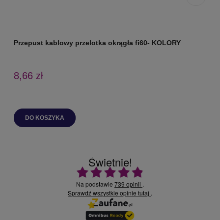
Przepust kablowy przelotka okrągła fi60- KOLORY
P
8,66 zł
DO KOSZYKA
Świetnie!
Ocena średnia 4.9 na 5
Na podstawie
739 opinii
.
Sprawdź wszystkie opinie
.
tutaj