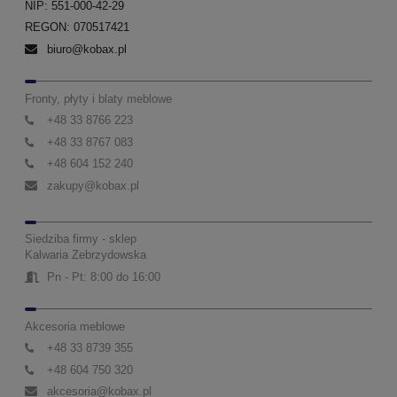
NIP: 551-000-42-29
REGON: 070517421
biuro@kobax.pl
Fronty, płyty i blaty meblowe
+48 33 8766 223
+48 33 8767 083
+48 604 152 240
zakupy@kobax.pl
Siedziba firmy - sklep
Kalwaria Zebrzydowska
Pn - Pt: 8:00 do 16:00
Akcesoria meblowe
+48 33 8739 355
+48 604 750 320
akcesoria@kobax.pl