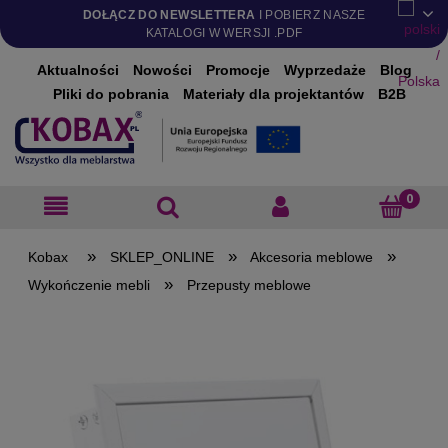
DOŁĄCZ DO NEWSLETTERA
I POBIERZ NASZE
KATALOGI W WERSJI .PDF
Aktualności
Nowości
Promocje
Wyprzedaże
Blog
Pliki do pobrania
Materiały dla projektantów
B2B
»
»
»
SKLEP_ONLINE
Akcesoria meblowe
»
Wykończenie mebli
Przepusty meblowe