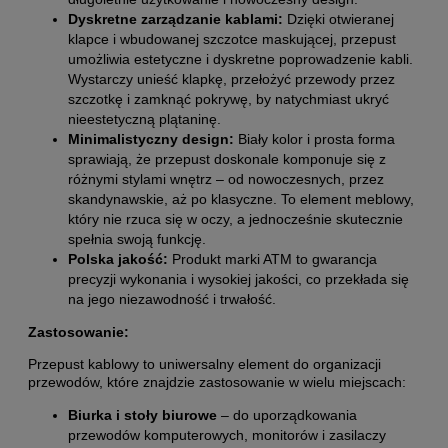
Dyskretne zarządzanie kablami:
Dzięki otwieranej
klapce i wbudowanej szczotce maskującej, przepust
umożliwia estetyczne i dyskretne poprowadzenie kabli.
Wystarczy unieść klapkę, przełożyć przewody przez
szczotkę i zamknąć pokrywę, by natychmiast ukryć
nieestetyczną plątaninę.
Minimalistyczny design:
Biały kolor i prosta forma
sprawiają, że przepust doskonale komponuje się z
różnymi stylami wnętrz – od nowoczesnych, przez
skandynawskie, aż po klasyczne. To element meblowy,
który nie rzuca się w oczy, a jednocześnie skutecznie
spełnia swoją funkcję.
Polska jakość:
Produkt marki ATM to gwarancja
precyzji wykonania i wysokiej jakości, co przekłada się
na jego niezawodność i trwałość.
Zastosowanie:
Przepust kablowy to uniwersalny element do organizacji
przewodów, które znajdzie zastosowanie w wielu miejscach:
Biurka i stoły biurowe
– do uporządkowania
przewodów komputerowych, monitorów i zasilaczy