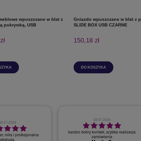
meblowe wpuszczane w blat z
Gniazdo wpuszczane w blat z 
ą pokrywką, USB
SLIDE BOX USB CZARNE
zł
150,18 zł
SZYKA
DO KOSZYKA
28.07.2026
30.07.2026
bardzo dobry kontakt, szybka realizacja
r, miła i profesjonalna
zamówienia
obsługa.