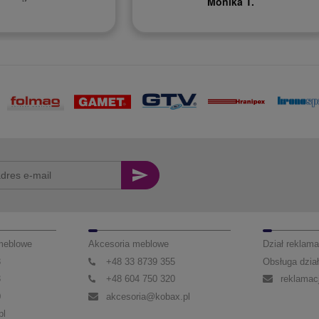
Monika T.
 meblowe
Akcesoria meblowe
Dział reklama
3
+48 33 8739 355
Obsługa dział
3
+48 604 750 320
reklamac
0
akcesoria@kobax.pl
pl