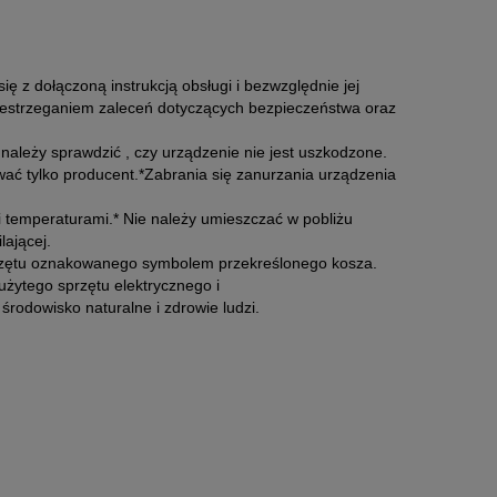
ę z dołączoną instrukcją obsługi i bezwzględnie jej
rzestrzeganiem zaleceń dotyczących bezpieczeństwa oraz
ależy sprawdzić , czy urządzenie nie jest uszkodzone.
wać tylko producent.*Zabrania się zanurzania urządzenia
i temperaturami.* Nie należy umieszczać w pobliżu
lającej.
sprzętu oznakowanego symbolem przekreślonego kosza.
użytego sprzętu elektrycznego i
środowisko naturalne i zdrowie ludzi.