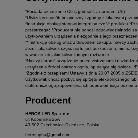
*Posiada oznaczenie CE (zgodność z normami UE).
*Utylizuj w sposób bezpieczny i zgodny z lokalnymi przepi
*Instrukcja obsługi stanowi integralna część produktu.*Pr
przestrzegać.*Producent nie ponosi odpowiedzialności z
użytkowaniem urządzenia niezgodnie z jego przeznaczeni
**Instrukcję obsług wraz z dowodem zakupu, należy zacho
Jeżeli jakakolwiek część portu jest uszkodzona, nie nal
w wodzie lub jakimkolwiek innym roztworze.
*Należy chronić urządzenie przed wstrząsami i uszkodzen
urządzenia źródeł ostrego ognia, np.palące się świece. *P
*Zgodnie z przepisami Ustawy z dnia 29.07.2005 o ZSEi
Użytkownik chcąc pozbyć się sprzętu elektronicznego lub 
elektronicznego,zapewnienia ich odpowiedniego poziomu zb
Producent
HEROS LED Sp. z o.o
ul. Kopernika 25A
43-502 Czechowice-Dziedzice, Polska
herospphu@gmail.com