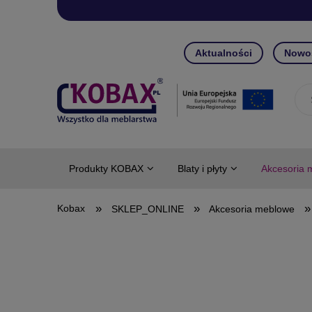
Aktualności
Nowo
Produkty KOBAX
Blaty i płyty
Akcesoria 
»
»
»
SKLEP_ONLINE
Akcesoria meblowe