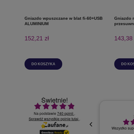
Gniazdo wpuszczane w blat fi-60+USB
Gniazdo 
ALUMINIUM
przesuwn
152,21 zł
143,38 
DO KOSZYKA
DO KO
Świetnie!
Ocena średnia 4.9 na 5
Na podstawie
740 opinii
.
Sprawdź wszystkie opinie
30.07.2026
.
tutaj
Wszystko supe
oki