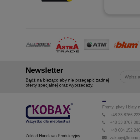
Newsletter
Bądź na bieżąco aby nie przegapić żadnej
oferty specjalnej oraz wyprzedaży.
Fronty, płyty i blaty
+48 33 8766 22
+48 33 8767 08
+48 604 152 24
Zakład Handlowo-Produkcyjny
zakupy@kobax.