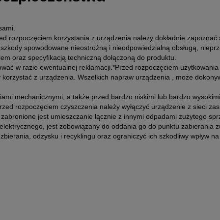
sami.
zed rozpoczęciem korzystania z urządzenia należy dokładnie zapoznać si
a szkody spowodowane nieostrożną i nieodpowiedzialną obsługą, niep
em oraz specyfikacją techniczną dołączoną do produktu.
wać w razie ewentualnej reklamacji.*Przed rozpoczęciem użytkowania n
eży korzystać z urządzenia. Wszelkich napraw urządzenia , może dokony
iami mechanicznymi, a także przed bardzo niskimi lub bardzo wysokim
rzed rozpoczęciem czyszczenia należy wyłączyć urządzenie z sieci zasi
E zabronione jest umieszczanie łącznie z innymi odpadami zużytego 
elektrycznego, jest zobowiązany do oddania go do punktu zabierania z
ierania, odzysku i recyklingu oraz ograniczyć ich szkodliwy wpływ na 