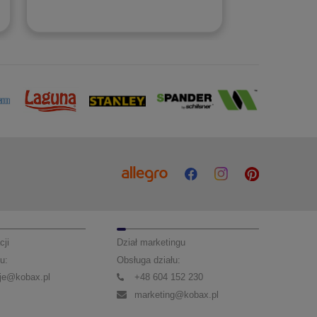
cji
Dział marketingu
u:
Obsługa działu:
je@kobax.pl
+48 604 152 230
marketing@kobax.pl