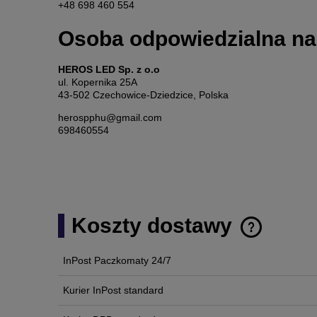
+48 698 460 554
Osoba odpowiedzialna na
HEROS LED Sp. z o.o
ul. Kopernika 25A
43-502 Czechowice-Dziedzice, Polska
herospphu@gmail.com
698460554
Koszty dostawy
InPost Paczkomaty 24/7
Cena nie zawi
płatności
Kurier InPost standard