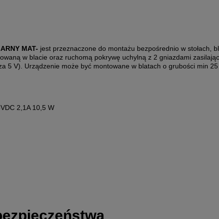
CZARNY MAT-
jest przeznaczone do montażu bezpośrednio w stołach, b
waną w blacie oraz ruchomą pokrywę uchylną z 2 gniazdami zasilający
za 5 V). Urządzenie może być montowane w blatach o grubości min 2
 5VDC 2,1A 10,5 W
 bezpieczeństwa