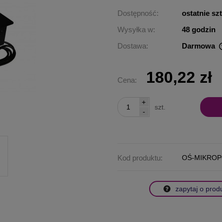
Dostępność:
ostatnie sz
Wysyłka w:
48 godzin
Dostawa:
Darmowa
Cena nie zawiera ewentualnych kosztów
180,22 zł
płatności
Cena:
+
szt.
-
Kod produktu:
OŚ-MIKROP
zapytaj o prod