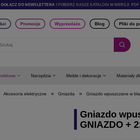
DOŁĄCZ DO NEWSLETTERA
I POBIERZ NASZE KATALOGI W WERSJI .PDF
ści
Promocje
Wyprzedaże
Blog
Pliki do 
meblowe
Narzędzia
Meble i dekoracje
Materiały d
»
»
Akcesoria elektryczne
Gniazda
Gniazdo wpuszczane w b
Gniazdo wpus
GNIAZDO + 