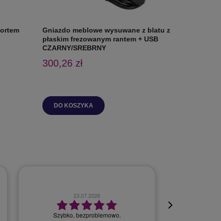
portem
Gniazdo meblowe wysuwane z blatu z
Gniazdo 
płaskim frezowanym rantem + USB
+ USB A
CZARNY/SREBRNY
300,26 zł
111,62 
DO KOSZYKA
DO K
23.07.2026
Szybko, bezproblemowo.