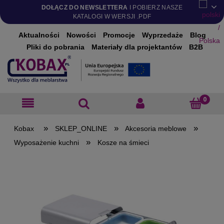
DOŁĄCZ DO NEWSLETTERA
I POBIERZ NASZE
KATALOGI W WERSJI .PDF
Aktualności
Nowości
Promocje
Wyprzedaże
Blog
Pliki do pobrania
Materiały dla projektantów
B2B
»
»
»
SKLEP_ONLINE
Akcesoria meblowe
»
Wyposażenie kuchni
Kosze na śmieci