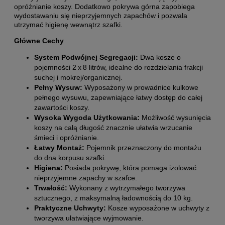
opróżnianie koszy. Dodatkowo pokrywa
górna zapobiega
wydostawaniu się nieprzyjemnych zapachów i pozwala
utrzymać higienę wewnątrz szafki.
Główne Cechy
System Podwójnej Segregacji:
Dwa kosze o
pojemności
2
x
8
litrów, idealne do rozdzielania frakcji
suchej i mokrej/organicznej.
Pełny Wysuw:
Wyposażony w prowadnice kulkowe
pełnego wysuwu, zapewniające łatwy dostęp do całej
zawartości koszy.
Wysoka Wygoda Użytkowania:
Możliwość wysunięcia
koszy na całą długość znacznie ułatwia wrzucanie
śmieci i opróżnianie.
Łatwy Montaż:
Pojemnik przeznaczony do montażu
do dna korpusu szafki.
Higiena:
Posiada pokrywę, która pomaga izolować
nieprzyjemne zapachy w szafce.
Trwałość:
Wykonany z wytrzymałego tworzywa
sztucznego, z maksymalną ładownością do 10 kg.
Praktyczne Uchwyty:
Kosze wyposażone w uchwyty z
tworzywa ułatwiające wyjmowanie.