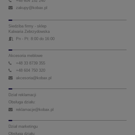
+48 604 152 240
zakupy@kobax.pl
Siedziba firmy - sklep
Kalwaria Zebrzydowska
Pn - Pt: 8:00 do 16:00
Akcesoria meblowe
+48 33 8739 355
+48 604 750 320
akcesoria@kobax.pl
Dział reklamacji
Obsługa działu:
reklamacje@kobax.pl
Dział marketingu
Obsługa działu: