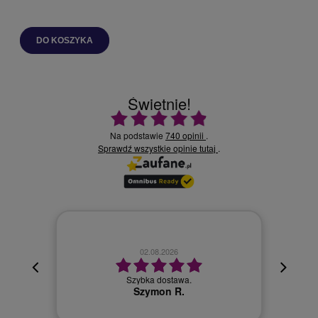
DO KOSZYKA
Świetnie!
Ocena średnia 4.9 na 5
Na podstawie
740 opinii
.
Sprawdź wszystkie opinie
.
tutaj
02.08.2026
cyjna,
cja też
Szybka dostawa.
 kuriera
Szymon R.