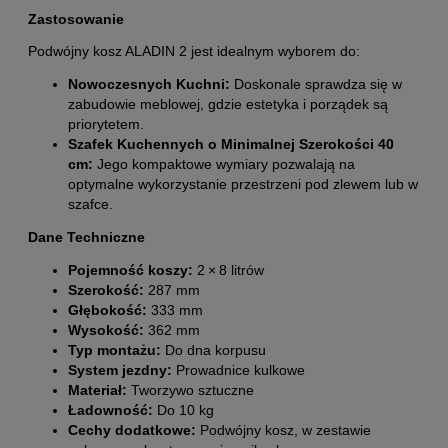
Zastosowanie
Podwójny kosz ALADIN 2 jest idealnym wyborem do:
Nowoczesnych Kuchni:
Doskonale sprawdza się w
zabudowie meblowej, gdzie estetyka i porządek są
priorytetem.
Szafek Kuchennych o Minimalnej Szerokości 40
cm:
Jego kompaktowe wymiary pozwalają na
optymalne wykorzystanie przestrzeni pod zlewem lub w
szafce.
Dane Techniczne
Pojemność koszy:
2
×
8
litrów
Szerokość:
287
mm
Głębokość:
333
mm
Wysokość:
362
mm
Typ montażu:
Do dna korpusu
System jezdny:
Prowadnice kulkowe
Materiał:
Tworzywo sztuczne
Ładowność:
Do
10
kg
Cechy dodatkowe:
Podwójny kosz, w zestawie