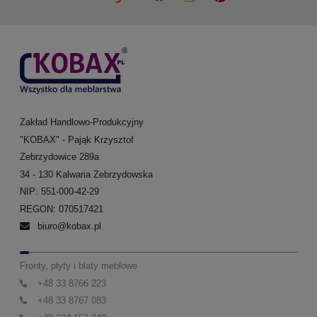
Zakład Handlowo-Produkcyjny
"KOBAX" - Pająk Krzysztof
Zebrzydowice 289a
34 - 130 Kalwaria Zebrzydowska
NIP: 551-000-42-29
REGON: 070517421
biuro@kobax.pl
Fronty, płyty i blaty meblowe
+48 33 8766 223
+48 33 8767 083