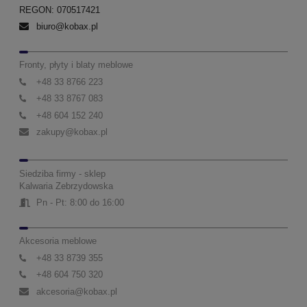
REGON: 070517421
biuro@kobax.pl
Fronty, płyty i blaty meblowe
+48 33 8766 223
+48 33 8767 083
+48 604 152 240
zakupy@kobax.pl
Siedziba firmy - sklep
Kalwaria Zebrzydowska
Pn - Pt: 8:00 do 16:00
Akcesoria meblowe
+48 33 8739 355
+48 604 750 320
akcesoria@kobax.pl