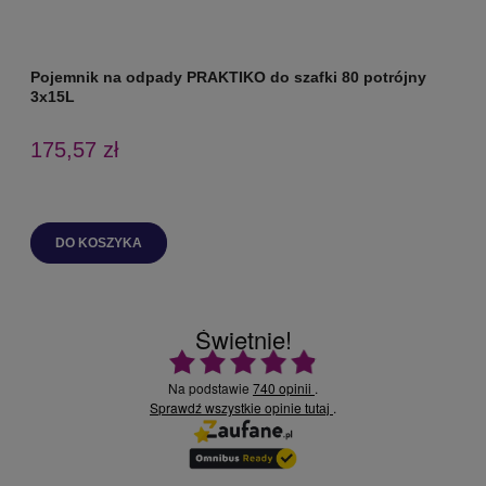
Pojemnik na odpady PRAKTIKO do szafki 80 potrójny
P
3x15L
175,57 zł
DO KOSZYKA
Świetnie!
Ocena średnia 4.9 na 5
Na podstawie
740 opinii
.
Sprawdź wszystkie opinie
.
tutaj