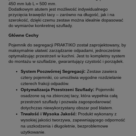
450 mm lub L = 500 mm.
Dodatkowym atutem jest możliwość indywidualnego
przycięcia krawędzi tacy – zarówno na długość, jak i na
szerokość, dzięki czemu zestaw można idealnie dopasować
do wymiarów konkretnej szuflady.
Główne Cechy
Pojemnik do segregacji PRAKTIKO został zaprojektowany, by
maksymalnie ułatwić zarządzanie odpadami, jednocześnie
optymalizując przestrzeń w kuchni. Jest to kompletny system
do montażu w szufladzie, gwarantujący czystość i porządek.
System Poczwórnej Segregacji:
Zestaw zawiera
cztery pojemniki, co umożliwia wygodne rozdzielanie
czterech frakcji odpadów.
Optymalizacja Przestrzeni Szuflady:
Pojemniki
osadzone są na zbiorczej tacy, która wypełnia całą
przestrzeń szuflady i pozwala zagospodarować
dotychczas niewykorzystany obszar pod blatem.
Trwałość i Wysoka Jakość:
Produkt wykonany z
wysokiej jakości tworzywa, zapewniającego odporność
na uszkodzenia i długoletnie, bezproblemowe
użytkowanie.