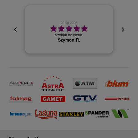
02.08.2026
cyjna,
cja też
Szybka dostawa.
 kuriera
Szymon R.