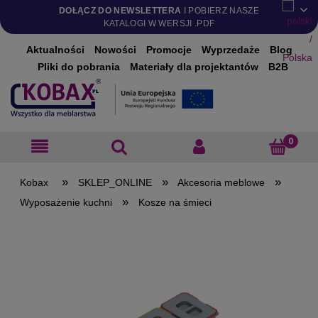
DOŁĄCZ DO NEWSLETTERA
I POBIERZ NASZE
KATALOGI W WERSJI .PDF
Aktualności
Nowości
Promocje
Wyprzedaże
Blog
Pliki do pobrania
Materiały dla projektantów
B2B
»
»
»
SKLEP_ONLINE
Akcesoria meblowe
»
Wyposażenie kuchni
Kosze na śmieci