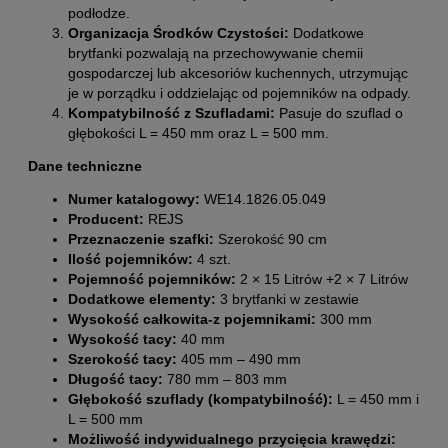
podłodze.
Organizacja Środków Czystości:
Dodatkowe
brytfanki pozwalają na przechowywanie chemii
gospodarczej lub akcesoriów kuchennych, utrzymując
je w porządku i oddzielając od pojemników na odpady.
Kompatybilność z Szufladami:
Pasuje do szuflad o
głębokości L = 450 mm oraz L = 500 mm.
Dane techniczne
Numer katalogowy:
WE14.1826.05.049
Producent:
REJS
Przeznaczenie szafki:
Szerokość 90 cm
Ilość pojemników:
4 szt.
Pojemność pojemników:
2 × 15 Litrów +2 × 7 Litrów
Dodatkowe elementy:
3 brytfanki w zestawie
Wysokość całkowita-z pojemnikami:
300 mm
Wysokość tacy:
40 mm
Szerokość tacy:
405 mm – 490 mm
Długość tacy:
780 mm – 803 mm
Głębokość szuflady (kompatybilność):
L = 450 mm i
L = 500 mm
Możliwość indywidualnego przycięcia krawędzi: