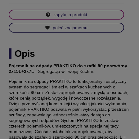
zapytaj o produkt
poleć znajomemu
Opis
Pojemnik na odpady PRAKTIKO do szafki 90
poczwórny
2
x15L+2x7L
–
Segregacja w Twojej Kuchni.
Pojemnik na odpady PRAKTIKO to funkcjonalny i estetyczny
system do segregacji śmieci w szafkach kuchennych o
szerokości 90 cm. Został zaprojektowany z myślą o osobach,
które cenią porządek, wygodę i nowoczesne rozwiązania.
Dzięki przemyślanej konstrukcji i wysokiej jakości wykonania,
pojemnik PRAKTIKO pozwala w pełni wykorzystać przestrzeń
szuflady, zapewniając jednocześnie łatwy dostęp do
segregowanych odpadów. System PRAKTIKO to zestaw
czterech pojemników, umieszczonych na specjalnej tacy
montażowej. Całość została tak zaprojektowana, aby
pasowała do szafek o szerokości 90 cm oraz głębokości L =