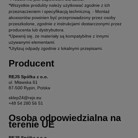
*Wszystkie produkty należy użytkować zgodnie z ich
przeznaczeniem i specyfikacją techniczną. - Montaż
akcesoriów powinien być przeprowadzony przez osoby
przeszkolone, zgodnie z instrukcjami dostarczonymi przez
producenta lub dystrybutora.
*Upewnij się, że materiały są kompatybilne z innymi
używanymi elementami.
*Utylizuj odpady zgodnie z lokalnymi przepisami.
Producent
REJS Spółka z o.o.
ul. Mławska 61
87-500 Rypin, Polska
sklep24@rejs.eu
+48 54 280 56 51
Osoba odpowiedzialna na
terenie UE
REJS Spółka z o.o.