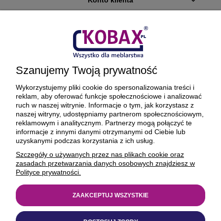
Płatności i dostawa
Ciekawostki
Szanujemy Twoją prywatność
O firmie
Wykorzystujemy pliki cookie do spersonalizowania treści i
reklam, aby oferować funkcje społecznościowe i analizować
ruch w naszej witrynie. Informacje o tym, jak korzystasz z
naszej witryny, udostępniamy partnerom społecznościowym,
reklamowym i analitycznym. Partnerzy mogą połączyć te
BEZPIECZNE PŁATNOŚCI ORAZ DOSTAWA
informacje z innymi danymi otrzymanymi od Ciebie lub
uzyskanymi podczas korzystania z ich usług.
Szczegóły o używanych przez nas plikach cookie oraz
zasadach przetwarzania danych osobowych znajdziesz w
Polityce prywatności.
ZAAKCEPTUJ WSZYSTKIE
© 1977-2025
kobax.pl