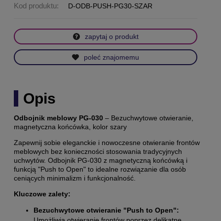
Kod produktu:
D-ODB-PUSH-PG30-SZAR
zapytaj o produkt
poleć znajomemu
Opis
Odbojnik meblowy PG-030
– Bezuchwytowe otwieranie,
magnetyczna końcówka, kolor szary
Zapewnij sobie eleganckie i nowoczesne otwieranie frontów
meblowych bez konieczności stosowania tradycyjnych
uchwytów. Odbojnik PG-030 z magnetyczną końcówką i
funkcją "Push to Open" to idealne rozwiązanie dla osób
ceniących minimalizm i funkcjonalność.
Kluczowe zalety:
Bezuchwytowe otwieranie "Push to Open":
Umożliwia otwieranie frontów poprzez delikatne