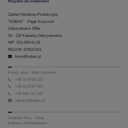
Zakład Handlowo-Produkcyjny
"KOBAX" - Pająk Krzysztof
Zebrzydowice 289a
34 - 130 Kalwaria Zebrzydowska
NIP: 551-000-42-29
REGON: 070517421
biuro@kobax.pl
Fronty, płyty i blaty meblowe
+48 33 8766 223
+48 33 8767 083
+48 604 152 240
zakupy@kobax.pl
Siedziba firmy - sklep
Kalwaria Zebrzydowska