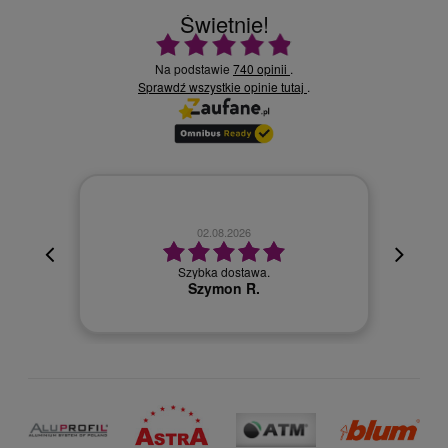
Świetnie!
Ocena średnia 4.9 na 5
Na podstawie
740 opinii
.
Sprawdź wszystkie opinie
.
tutaj
02.08.2026
cyjna,
cja też
Szybka dostawa.
 kuriera
Szymon R.