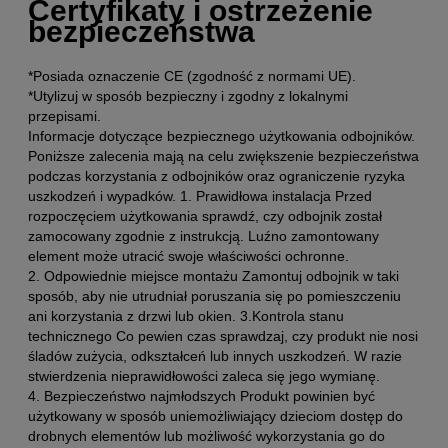
Certyfikaty i ostrzeżenie
bezpieczeństwa
*Posiada oznaczenie CE (zgodność z normami UE).
*Utylizuj w sposób bezpieczny i zgodny z lokalnymi
przepisami.
Informacje dotyczące bezpiecznego użytkowania odbojników.
Poniższe zalecenia mają na celu zwiększenie bezpieczeństwa
podczas korzystania z odbojników oraz ograniczenie ryzyka
uszkodzeń i wypadków. 1. Prawidłowa instalacja Przed
rozpoczęciem użytkowania sprawdź, czy odbojnik został
zamocowany zgodnie z instrukcją. Luźno zamontowany
element może utracić swoje właściwości ochronne.
2. Odpowiednie miejsce montażu Zamontuj odbojnik w taki
sposób, aby nie utrudniał poruszania się po pomieszczeniu
ani korzystania z drzwi lub okien. 3.Kontrola stanu
technicznego Co pewien czas sprawdzaj, czy produkt nie nosi
śladów zużycia, odkształceń lub innych uszkodzeń. W razie
stwierdzenia nieprawidłowości zaleca się jego wymianę.
4. Bezpieczeństwo najmłodszych Produkt powinien być
użytkowany w sposób uniemożliwiający dzieciom dostęp do
drobnych elementów lub możliwość wykorzystania go do