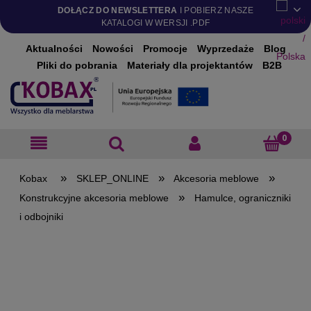
DOŁĄCZ DO NEWSLETTERA
I POBIERZ NASZE
KATALOGI W WERSJI .PDF
Aktualności
Nowości
Promocje
Wyprzedaże
Blog
Pliki do pobrania
Materiały dla projektantów
B2B
»
»
»
SKLEP_ONLINE
Akcesoria meblowe
»
Konstrukcyjne akcesoria meblowe
Hamulce, ograniczniki
i odbojniki