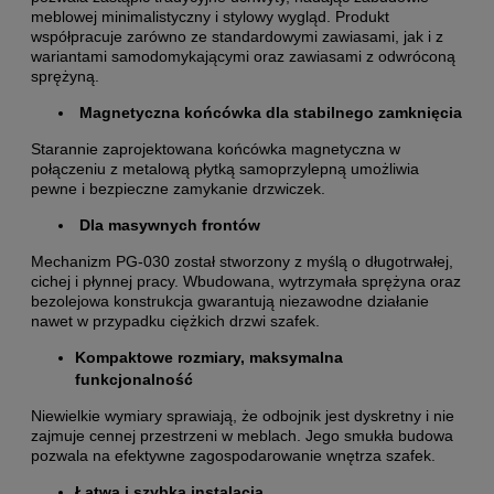
meblowej minimalistyczny i stylowy wygląd. Produkt
współpracuje zarówno ze standardowymi zawiasami, jak i z
wariantami samodomykającymi oraz zawiasami z odwróconą
sprężyną.
Magnetyczna końcówka dla stabilnego zamknięcia
Starannie zaprojektowana końcówka magnetyczna w
połączeniu z metalową płytką samoprzylepną umożliwia
pewne i bezpieczne zamykanie drzwiczek.
Dla masywnych frontów
Mechanizm PG-030 został stworzony z myślą o długotrwałej,
cichej i płynnej pracy. Wbudowana, wytrzymała sprężyna oraz
bezolejowa konstrukcja gwarantują niezawodne działanie
nawet w przypadku ciężkich drzwi szafek.
Kompaktowe rozmiary, maksymalna
funkcjonalność
Niewielkie wymiary sprawiają, że odbojnik jest dyskretny i nie
zajmuje cennej przestrzeni w meblach. Jego smukła budowa
pozwala na efektywne zagospodarowanie wnętrza szafek.
Łatwa i szybka instalacja