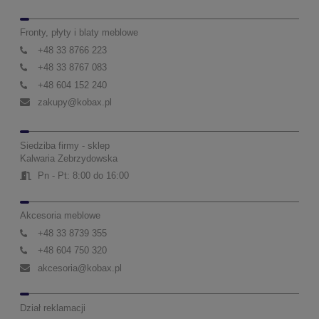
Fronty, płyty i blaty meblowe
+48 33 8766 223
+48 33 8767 083
+48 604 152 240
zakupy@kobax.pl
Siedziba firmy - sklep
Kalwaria Zebrzydowska
Pn - Pt: 8:00 do 16:00
Akcesoria meblowe
+48 33 8739 355
+48 604 750 320
akcesoria@kobax.pl
Dział reklamacji