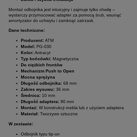
Montaż odbojnika jest intuicyjny i zajmuje tylko chwilę –
wystarczy przymocować adapter za pomocą śrub, wsunąć
amortyzator do uchwytu i zamknąć zatrzask.
Dane techniczne:
Producent:
ATM
Model:
PG-030
Kolor:
Antracyt
Typ końcówki:
Magnetyczna
Do ciężkich frontów
Mechanizm Push to Open
Mocna sprężyna
Długość odbojnika:
68 mm
Zakres wysuwu:
36 mm
Średnica:
10 mm
Długość adaptera:
80 mm
Montaż:
W konstrukcji mebla lub z użyciem adaptera
Materiał:
Tworzywo sztuczne
W zestawie:
Odbojnik typu tip-on