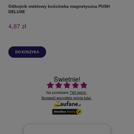
Odbojnik meblowy końcówka magnetyczna PUSH
O
DELUXE
4,87 zł
DO KOSZYKA
Świetnie!
Ocena średnia 4.9 na 5
Na podstawie
740 opinii
.
Sprawdź wszystkie opinie
.
tutaj