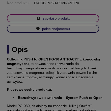
Kod produktu:
D-ODB-PUSH-PG30-ANTRA
zapytaj o produkt
poleć znajomemu
Opis
Odbojnik PUSH to OPEN PG-30 ANTRACYT z końcówką
magnetyczną
-to nowoczesne rozwiązanie do
bezuchwytowego otwierania drzwiczek meblowych. Dzięki
zastosowaniu magnesu, odbojnik zapewnia pewne i ciche
zamknięcie frontów, eliminując konieczność stosowania
uchwytów.
Kluczowe cechy produktu:
Bezuchwytowe otwieranie – System Push to Open
Model PG-030, działający na zasadzie "Kliknij-Otwórz",
pozwala zastąpić tradycyjne uchwyty, nadając zabudowie