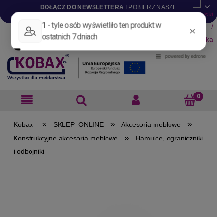
DOŁĄCZ DO NEWSLETTERA
I POBIERZ NASZE
KATALOGI W WERSJI .PDF
Aktualności
Nowości
Promocje
Wyprzedaże
Blog
Pliki do pobrania
Materiały dla projektantów
B2B
»
»
»
SKLEP_ONLINE
Akcesoria meblowe
»
Konstrukcyjne akcesoria meblowe
Hamulce, ograniczniki
i odbojniki