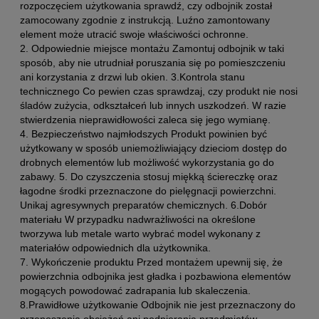
rozpoczęciem użytkowania sprawdź, czy odbojnik został
zamocowany zgodnie z instrukcją. Luźno zamontowany
element może utracić swoje właściwości ochronne.
2. Odpowiednie miejsce montażu Zamontuj odbojnik w taki
sposób, aby nie utrudniał poruszania się po pomieszczeniu
ani korzystania z drzwi lub okien. 3.Kontrola stanu
technicznego Co pewien czas sprawdzaj, czy produkt nie nosi
śladów zużycia, odkształceń lub innych uszkodzeń. W razie
stwierdzenia nieprawidłowości zaleca się jego wymianę.
4. Bezpieczeństwo najmłodszych Produkt powinien być
użytkowany w sposób uniemożliwiający dzieciom dostęp do
drobnych elementów lub możliwość wykorzystania go do
zabawy. 5. Do czyszczenia stosuj miękką ściereczkę oraz
łagodne środki przeznaczone do pielęgnacji powierzchni.
Unikaj agresywnych preparatów chemicznych. 6.Dobór
materiału W przypadku nadwrażliwości na określone
tworzywa lub metale warto wybrać model wykonany z
materiałów odpowiednich dla użytkownika.
7. Wykończenie produktu Przed montażem upewnij się, że
powierzchnia odbojnika jest gładka i pozbawiona elementów
mogących powodować zadrapania lub skaleczenia.
8.Prawidłowe użytkowanie Odbojnik nie jest przeznaczony do
przenoszenia obciążeń ani podpierania przedmiotów.