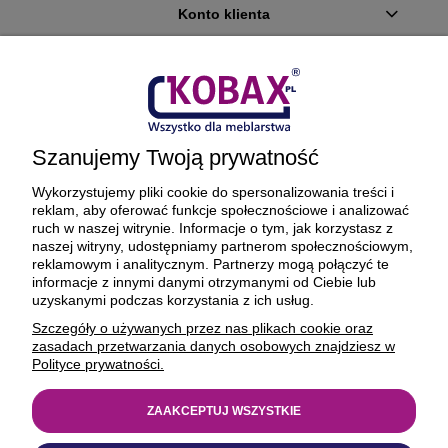
Konto klienta
Płatności i dostawa
Ciekawostki
Szanujemy Twoją prywatność
O firmie
Wykorzystujemy pliki cookie do spersonalizowania treści i
reklam, aby oferować funkcje społecznościowe i analizować
ruch w naszej witrynie. Informacje o tym, jak korzystasz z
naszej witryny, udostępniamy partnerom społecznościowym,
reklamowym i analitycznym. Partnerzy mogą połączyć te
BEZPIECZNE PŁATNOŚCI ORAZ DOSTAWA
informacje z innymi danymi otrzymanymi od Ciebie lub
uzyskanymi podczas korzystania z ich usług.
Szczegóły o używanych przez nas plikach cookie oraz
zasadach przetwarzania danych osobowych znajdziesz w
Polityce prywatności.
ZAAKCEPTUJ WSZYSTKIE