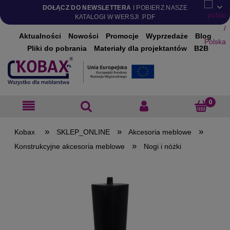
DOŁĄCZ DO NEWSLETTERA
I POBIERZ NASZE
KATALOGI W WERSJI .PDF
Aktualności
Nowości
Promocje
Wyprzedaże
Blog
Pliki do pobrania
Materiały dla projektantów
B2B
»
»
»
SKLEP_ONLINE
Akcesoria meblowe
»
Konstrukcyjne akcesoria meblowe
Nogi i nóżki