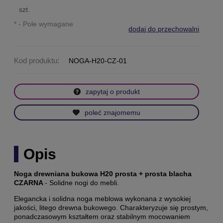
szt.
*
- Pole wymagane
dodaj do przechowalni
Kod produktu:
NOGA-H20-CZ-01
zapytaj o produkt
poleć znajomemu
Opis
Noga drewniana bukowa H20 prosta + prosta blacha
CZARNA
- Solidne nogi do mebli.
Elegancka i solidna noga meblowa wykonana z wysokiej
jakości, litego drewna bukowego. Charakteryzuje się prostym,
ponadczasowym kształtem oraz stabilnym mocowaniem