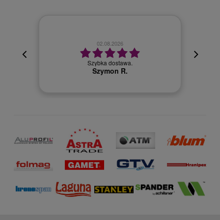
02.08.2026
cyjna,
cja też
Szybka dostawa.
 kuriera
Szymon R.