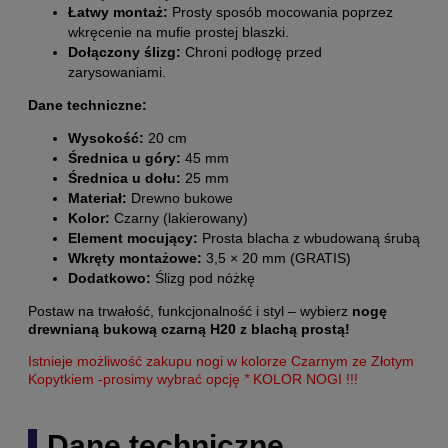
Łatwy montaż:
Prosty sposób mocowania poprzez
wkręcenie na mufie prostej blaszki.
Dołączony ślizg:
Chroni podłogę przed
zarysowaniami.
Dane techniczne:
Wysokość:
20 cm
Średnica u góry:
45 mm
Średnica u dołu:
25 mm
Materiał:
Drewno bukowe
Kolor:
Czarny (lakierowany)
Element mocujący:
Prosta blacha z wbudowaną śrubą
Wkręty montażowe:
3,5 × 20 mm (GRATIS)
Dodatkowo:
Ślizg pod nóżkę
Postaw na trwałość, funkcjonalność i styl – wybierz
nogę
drewnianą bukową czarną H20 z blachą prostą!
Istnieje możliwość zakupu nogi w kolorze Czarnym ze Złotym
Kopytkiem -prosimy wybrać opcję
*
KOLOR NOGI !!!
Dane techniczne