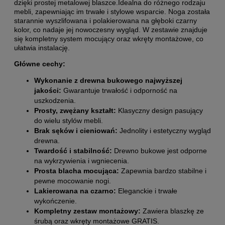
dzięki prostej metalowej blaszce.Idealna do różnego rodzaju
mebli, zapewniając im trwałe i stylowe wsparcie. Noga została
starannie wyszlifowana i polakierowana na głęboki czarny
kolor, co nadaje jej nowoczesny wygląd. W zestawie znajduje
się kompletny system mocujący oraz wkręty montażowe, co
ułatwia instalację.
Główne cechy:
Wykonanie z drewna bukowego najwyższej
jakości:
Gwarantuje trwałość i odporność na
uszkodzenia.
Prosty, zwężany kształt:
Klasyczny design pasujący
do wielu stylów mebli.
Brak sęków i cieniowań:
Jednolity i estetyczny wygląd
drewna.
Twardość i stabilność:
Drewno bukowe jest odporne
na wykrzywienia i wgniecenia.
Prosta blacha mocująca:
Zapewnia bardzo stabilne i
pewne mocowanie nogi.
Lakierowana na czarno:
Eleganckie i trwałe
wykończenie.
Kompletny zestaw montażowy:
Zawiera blaszkę ze
śrubą oraz wkręty montażowe GRATIS.