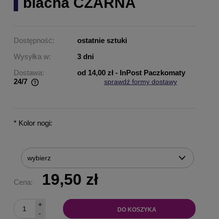
blacha CZARNA
Dostępność:
ostatnie sztuki
Wysyłka w:
3 dni
Dostawa:
od 14,00 zł
- InPost Paczkomaty
24/7
sprawdź formy dostawy
Cena nie zawiera ewentualnych kosztów płatności
*
Kolor nogi:
19,50 zł
Cena:
+
DO KOSZYKA
-