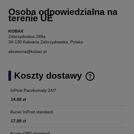
Osoba odpowiedzialna na
terenie UE
KOBAX
Zebrzydowice 289a
34-130 Kalwaria Zebrzydowska, Polska
akcesoria@kobax.pl
Koszty dostawy
Cena nie zawiera ewentualnych kosztów płatności
InPost Paczkomaty 24/7
14,00 zł
Kurier InPost standard
17,00 zł
Kurier DPD standard