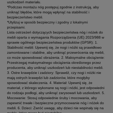
uszkodzeń materiału.
*Podczas montażu nóg postępuj zgodnie z instrukcją, aby
uniknąć błędów, które mogą wpłynąć na stabilność i
bezpieczeństwo mebli.
*Utylizuj w sposób bezpieczny i zgodny z lokalnymi
przepisami.
Lista ostrzeżeń dotyczących bezpieczeństwa nóg i nóżek do
mebli oparta o wymagania Rozporządzenia (UE) 2023/988 w
sprawie ogólnego bezpieczeństwa produktów (GPSR): 1.
Stabilność mebli: Upewnij się, że nogi i nóżki są prawidłowo
zamontowane i stabilne, aby uniknąć przewrócenia się mebli,
co może spowodować obrażenia. 2. Maksymalne obciążenie:
Przestrzegaj maksymalnego obciążenia określonego przez
producenta, aby uniknąć uszkodzeń lub niestabilności mebli.
3. Ostre krawędzie i zadziory: Sprawdź, czy nogi i nóżki nie
mają ostrych krawędzi lub zadziorów, które mogłyby
spowodować skaleczenia. 4. Materiał: Upewnij się, że
materiał, z którego wykonane są nogi i nóżki, jest odpowiedni
do rodzaju podłogi, aby uniknąć zarysowań lub uszkodzeń. 5.
Mocowanie: Stosuj odpowiednie śruby i mocowania, aby
zapewnić trwałe i bezpieczne przymocowanie nóg i nóżek do
mebli. 6. Dzieci: Zwróć uwagę, aby dzieci nie wspinały się na
meble, które mogą być niestabilne.