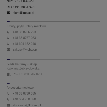
NIP: 551-000-42-29
REGON: 070517421
biuro@kobax.pl
Fronty, płyty i blaty meblowe
+48 33 8766 223
+48 33 8767 083
+48 604 152 240
zakupy@kobax.pl
Siedziba firmy - sklep
Kalwaria Zebrzydowska
Pn - Pt: 8:00 do 16:00
Akcesoria meblowe
+48 33 8739 355
+48 604 750 320
akcesoria@kobax.pl