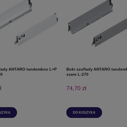
flady ANTARO tandembox L+P
Boki szuflady ANTARO tandem
70
szare L-270
ł
74,70 zł
SZYKA
DO KOSZYKA