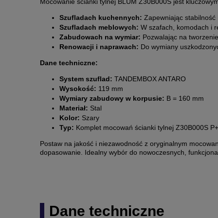
Mocowanie ścianki tylnej BLUM Z30B000S jest kluczowy
Szufladach kuchennych:
Zapewniając stabilność 
Szufladach meblowych:
W szafach, komodach i reg
Zabudowach na wymiar:
Pozwalając na tworzenie
Renowacji i naprawach:
Do wymiany uszkodzonych
Dane techniczne:
System szuflad:
TANDEMBOX ANTARO
Wysokość:
119 mm
Wymiary zabudowy w korpusie:
B = 160 mm
Materiał:
Stal
Kolor:
Szary
Typ:
Komplet mocowań ścianki tylnej Z30B000S P
Postaw na jakość i niezawodność z oryginalnym mocowa
dopasowanie. Idealny wybór do nowoczesnych, funkcjonal
Dane techniczne