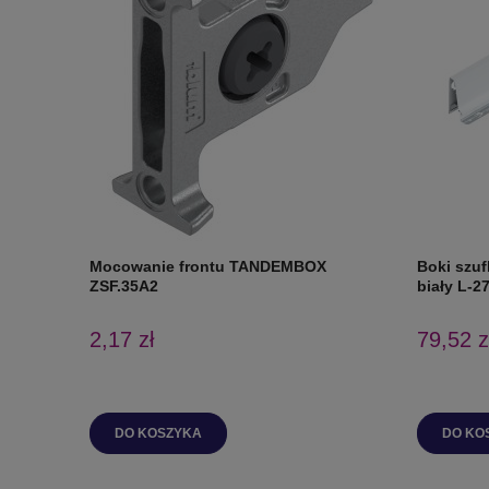
Mocowanie frontu TANDEMBOX
Boki szu
ZSF.35A2
biały L-2
2,17 zł
79,52 z
DO KOSZYKA
DO KO