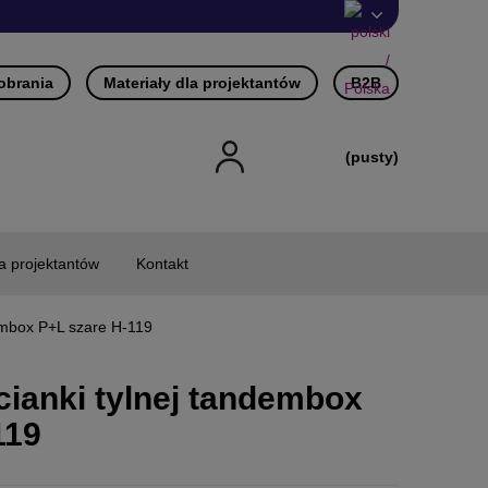
pobrania
Materiały dla projektantów
B2B
(pusty)
la projektantów
Kontakt
embox P+L szare H-119
ianki tylnej tandembox
119