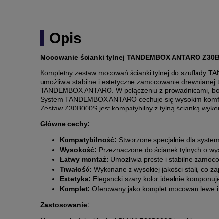
Opis
Mocowanie ścianki tylnej TANDEMBOX ANTARO Z30
Kompletny zestaw mocowań ścianki tylnej do szuflady
umożliwia stabilne i estetyczne zamocowanie drewnianej t
TANDEMBOX ANTARO. W połączeniu z prowadnicami, bokam
System TANDEMBOX ANTARO cechuje się wysokim komforte
Zestaw Z30B000S jest kompatybilny z tylną ścianką wykon
Główne cechy:
Kompatybilność:
Stworzone specjalnie dla syst
Wysokość:
Przeznaczone do ścianek tylnych o wy
Łatwy montaż:
Umożliwia proste i stabilne zamocow
Trwałość:
Wykonane z wysokiej jakości stali, co z
Estetyka:
Elegancki szary kolor idealnie komponu
Komplet:
Oferowany jako komplet mocowań lewe i p
Zastosowanie: