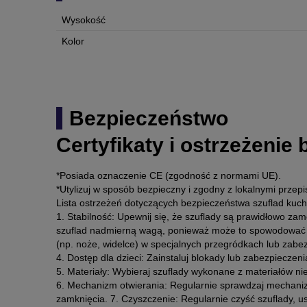
Wysokość
Kolor
Bezpieczeństwo
Certyfikaty i ostrzeżenie
*Posiada oznaczenie CE (zgodność z normami UE).
*Utylizuj w sposób bezpieczny i zgodny z lokalnymi przepi
Lista ostrzeżeń dotyczących bezpieczeństwa szuflad ku
1. Stabilność: Upewnij się, że szuflady są prawidłowo za
szuflad nadmierną wagą, ponieważ może to spowodować ic
(np. noże, widelce) w specjalnych przegródkach lub za
4. Dostęp dla dzieci: Zainstaluj blokady lub zabezpieczen
5. Materiały: Wybieraj szuflady wykonane z materiałów n
6. Mechanizm otwierania: Regularnie sprawdzaj mechanizmy
zamknięcia. 7. Czyszczenie: Regularnie czyść szuflady, us