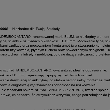
B000S
– Niezbędne dla Twojej Szuflady.
 TANDEMBOX ANTARO, renomowanej marki BLUM, to niezbędny element
ylnej ścianki w szufladach o wysokości H119 mm. Mocowanie tylnej ścian
i szuflady oraz mocowaniem frontu umożliwia stworzenie kompletnej
m użytkowania, płynnym ruchem oraz nowoczesnym designem – mocowa
aną z drewna lub płyty meblowej, co daje dużą elastyczność projektow
emu szuflad TANDEMBOX ANTARO, gwarantując idealne dopasowanie.
sokości 119 mm, zapewniając spójny wygląd Twoich szuflad
anie drewnianej ścianki tylnej, co ułatwia samodzielny montaż szuflad
apewnia długotrwałą wytrzymałość i odporność na uszkodzenia.
je się z szarymi bokami szuflad TANDEMBOX ANTARO, tworząc spójną i 
rawe, co oznacza, że otrzymujesz wszystko, czego potrzebujesz do je