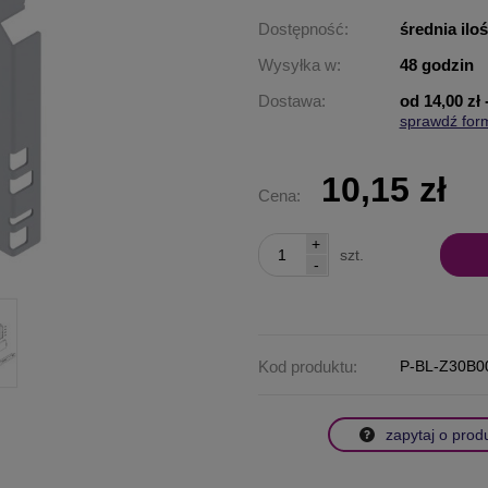
Dostępność:
średnia ilo
Wysyłka w:
48 godzin
Dostawa:
od 14,00 zł
sprawdź for
Cena nie za
płatności
10,15 zł
Cena:
+
szt.
-
Kod produktu:
P-BL-Z30B0
zapytaj o prod