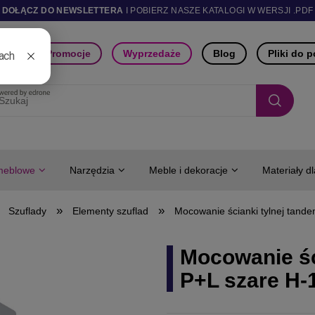
DOŁĄCZ DO NEWSLETTERA
I POBIERZ NASZE KATALOGI W WERSJI .PDF
ści
Promocje
Wyprzedaże
Blog
Pliki do 
meblowe
Narzędzia
Meble i dekoracje
Materiały d
»
»
Szuflady
Elementy szuflad
Mocowanie ścianki tylnej tand
Mocowanie śc
P+L szare H-