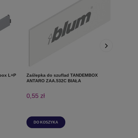
box L+P
Zaślepka do szuflad TANDEMBOX
Mocowani
ANTARO ZAA.532C BIAŁA
P+L biał
0,55 zł
8,34 zł
DO KOSZYKA
DO K