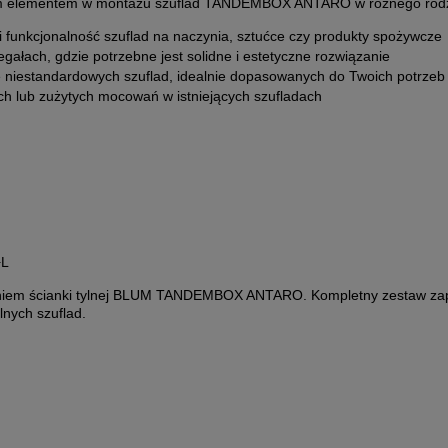
m elementem w montażu szuflad TANDEMBOX ANTARO w różnego rodzaj
i funkcjonalność szuflad na naczynia, sztućce czy produkty spożywcze
ałach, gdzie potrzebne jest solidne i estetyczne rozwiązanie
 niestandardowych szuflad, idealnie dopasowanych do Twoich potrzeb
 lub zużytych mocowań w istniejących szufladach
+L
niem ścianki tylnej BLUM TANDEMBOX ANTARO. Kompletny zestaw zapew
nych szuflad.