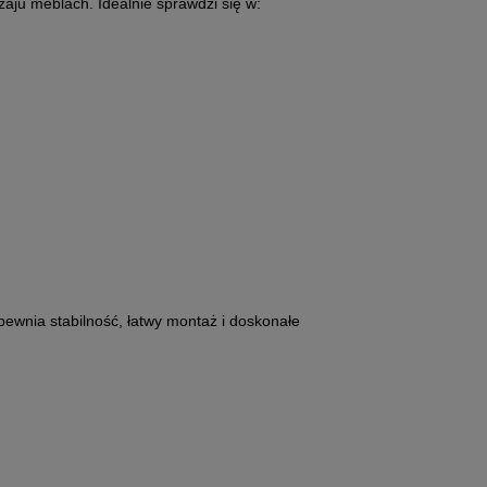
u meblach. Idealnie sprawdzi się w:
nia stabilność, łatwy montaż i doskonałe