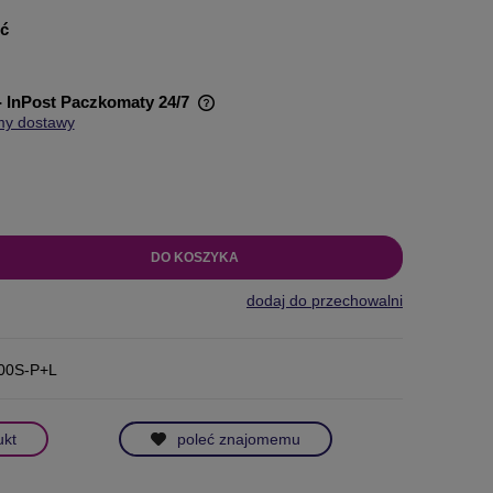
ść
- InPost Paczkomaty 24/7
my dostawy
wiera ewentualnych kosztów
DO KOSZYKA
dodaj do przechowalni
00S-P+L
ukt
poleć znajomemu