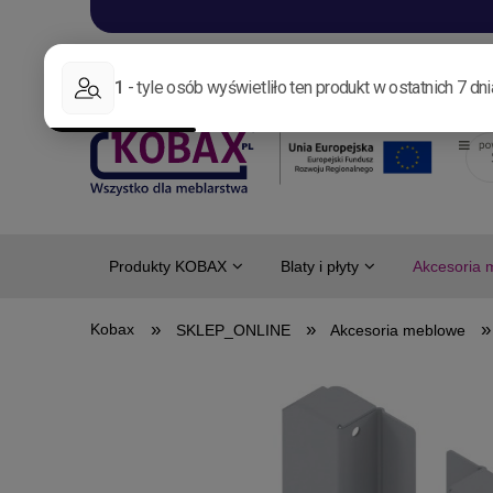
Aktualności
Nowo
Produkty KOBAX
Blaty i płyty
Akcesoria 
»
»
»
SKLEP_ONLINE
Akcesoria meblowe