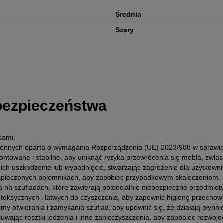
Średnia
Szary
 bezpieczeństwa
sami.
chennych oparta o wymagania Rozporządzenia (UE) 2023/988 w spraw
montowane i stabilne, aby uniknąć ryzyka przewrócenia się mebla, zwłas
h uszkodzenie lub wypadnięcie, stwarzając zagrożenie dla użytkownik
bezpieczonych pojemnikach, aby zapobiec przypadkowym skaleczeniom.
ia na szufladach, które zawierają potencjalnie niebezpieczne przedmioty
ietoksycznych i łatwych do czyszczenia, aby zapewnić higienę przecho
 otwierania i zamykania szuflad, aby upewnić się, że działają płynnie
uwając resztki jedzenia i inne zanieczyszczenia, aby zapobiec rozwojowi