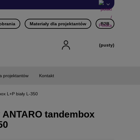
pobrania
Materiały dla projektantów
B2B
(pusty)
la projektantów
Kontakt
ox L+P biały L-350
dy ANTARO tandembox
50