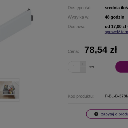
Dostępność:
średnia ilo
Wysyłka w:
48 godzin
Dostawa:
od 17,00 zł
sprawdź for
Cena nie za
płatności
78,54 zł
Cena:
+
szt.
-
Kod produktu:
P-BL-B-378
zapytaj o prod