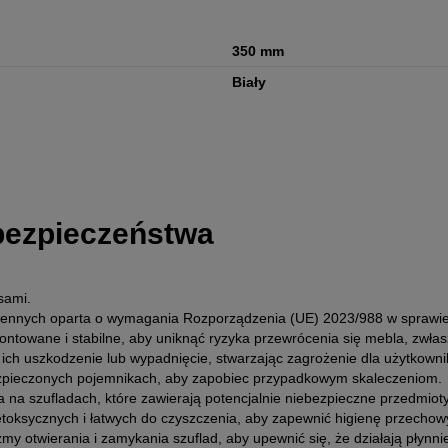
350 mm
Biały
 bezpieczeństwa
sami.
chennych oparta o wymagania Rozporządzenia (UE) 2023/988 w spraw
montowane i stabilne, aby uniknąć ryzyka przewrócenia się mebla, zwłas
h uszkodzenie lub wypadnięcie, stwarzając zagrożenie dla użytkownik
bezpieczonych pojemnikach, aby zapobiec przypadkowym skaleczeniom.
ia na szufladach, które zawierają potencjalnie niebezpieczne przedmioty
ietoksycznych i łatwych do czyszczenia, aby zapewnić higienę przecho
 otwierania i zamykania szuflad, aby upewnić się, że działają płynnie