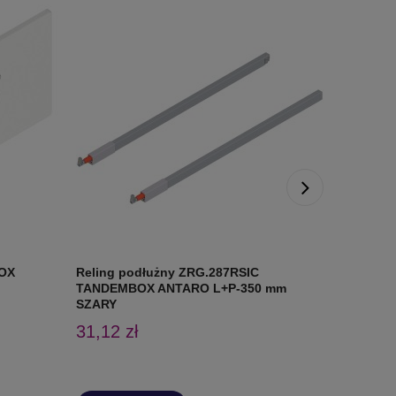
BOX
Reling podłużny ZRG.287RSIC
Reling p
TANDEMBOX ANTARO L+P-350 mm
TANDEMB
SZARY
BIAŁY
31,12 zł
35,41 z