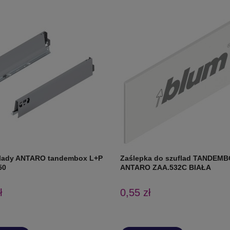
flady ANTARO tandembox L+P
Zaślepka do szuflad TANDEM
50
ANTARO ZAA.532C BIAŁA
ł
0,55 zł