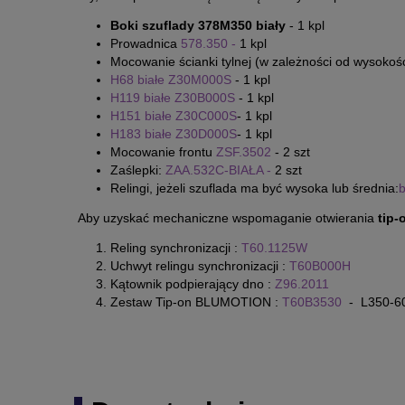
Boki szuflady 378M350 biały
-
1 kpl
Prowadnica
578.350 -
1 kpl
Mocowanie ścianki tylnej (w zależności od wysokośc
H68 białe Z30M000S
- 1 kpl
H119 białe Z30B000S
- 1 kpl
H151 białe Z30C000S
- 1
kpl
H183 białe Z30D000S
- 1 kpl
Mocowanie frontu
ZSF.3502
- 2 szt
Zaślepki:
ZAA.532C-BIAŁA -
2 szt
Relingi, jeżeli szuflada ma być wysoka lub średnia:
Aby uzyskać mechaniczne wspomaganie otwierania
tip-
Reling synchronizacji :
T60.1125W
Uchwyt relingu synchronizacji :
T60B000H
Kątownik podpierający dno :
Z96.2011
Zestaw Tip-on BLUMOTION :
T60B3530
- L350-60