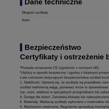
Dane techniczne
Długość szuflady
Kolor
Bezpieczeństwo
Certyfikaty i ostrzeżenie
*Posiada oznaczenie CE (zgodność z normami UE).
*Utylizuj w sposób bezpieczny i zgodny z lokalnymi przepi
Lista ostrzeżeń dotyczących bezpieczeństwa szuflad ku
1. Stabilność: Upewnij się, że szuflady są prawidłowo za
szuflad nadmierną wagą, ponieważ może to spowodować ic
(np. noże, widelce) w specjalnych przegródkach lub za
4. Dostęp dla dzieci: Zainstaluj blokady lub zabezpieczen
5. Materiały: Wybieraj szuflady wykonane z materiałów n
6. Mechanizm otwierania: Regularnie sprawdzaj mechanizmy