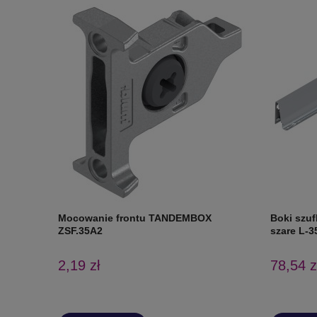
Mocowanie frontu TANDEMBOX
Boki szu
ZSF.35A2
szare L-3
2,19 zł
78,54 z