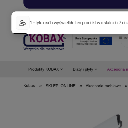
Aktualności
Nowo
Produkty KOBAX
Blaty i płyty
Akcesoria 
»
»
»
SKLEP_ONLINE
Akcesoria meblowe