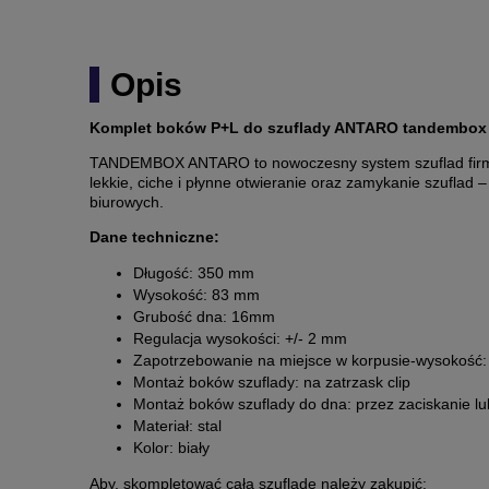
Opis
Komplet boków P+L do szuflady ANTARO tandembox 
TANDEMBOX ANTARO to nowoczesny system szuflad firmy 
lekkie, ciche i płynne otwieranie oraz zamykanie szufla
biurowych.
Dane techniczne:
Długość: 350 mm
Wysokość: 83 mm
Grubość dna: 16mm
Regulacja wysokości: +/- 2 mm
Zapotrzebowanie na miejsce w korpusie-wysokość
Montaż boków szuflady: na zatrzask clip
Montaż boków szuflady do dna: przez zaciskanie lu
Materiał: stal
Kolor: biały
Aby, skompletować całą szufladę należy zakupić: