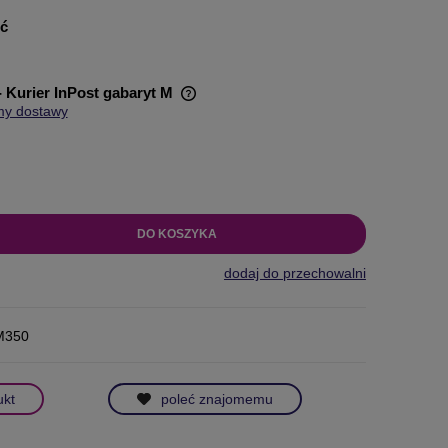
ść
- Kurier InPost gabaryt M
my dostawy
wiera ewentualnych kosztów
DO KOSZYKA
dodaj do przechowalni
M350
ukt
poleć znajomemu