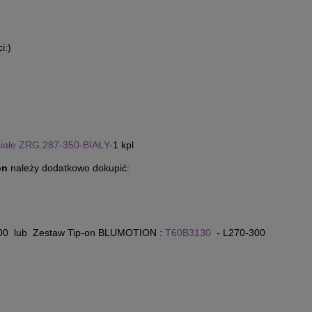
i:)
białe ZRG.287-350-BIAŁY-
1 kpl
on
należy dodatkowo dokupić:
0 lub Zestaw Tip-on BLUMOTION :
T60B3130
- L270-300