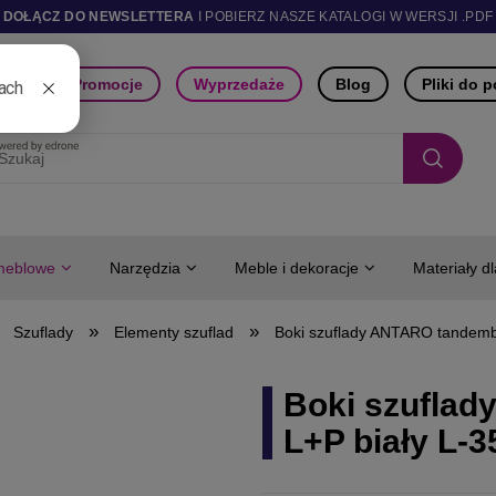
DOŁĄCZ DO NEWSLETTERA
I POBIERZ NASZE KATALOGI W WERSJI .PDF
ści
Promocje
Wyprzedaże
Blog
Pliki do 
meblowe
Narzędzia
Meble i dekoracje
Materiały d
»
»
Szuflady
Elementy szuflad
Boki szuflady ANTARO tandemb
Boki szufla
L+P biały L-3