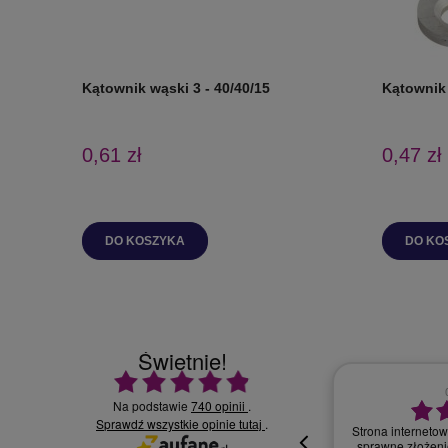
Kątownik wąski 3 - 40/40/15
Kątownik 
0,61 zł
0,47 zł
DO KOSZYKA
DO KO
Świetnie!
Ocena średnia 4.9 na 5
Na podstawie
740 opinii
.
Sprawdź wszystkie opinie
30.07.2026
.
tutaj