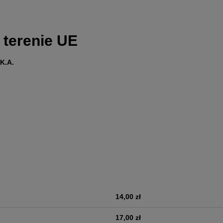
 terenie UE
K.A.
14,00 zł
era ewentualnych kosztów
17,00 zł