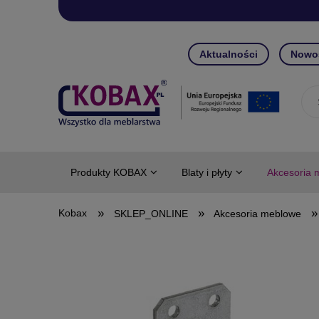
Aktualności
Nowo
Produkty KOBAX
Blaty i płyty
Akcesoria 
»
»
»
SKLEP_ONLINE
Akcesoria meblowe