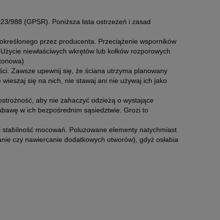
3/988 (GPSR). Poniższa lista ostrzeżeń i zasad
określonego przez producenta. Przeciążenie wsporników
: Użycie niewłaściwych wkrętów lub kołków rozporowych
rtonowa)
ości. Zawsze upewnij się, że ściana utrzyma planowany
ieszaj się na nich, nie stawaj ani nie używaj ich jako
ostrożność, aby nie zahaczyć odzieżą o wystające
 zabawę w ich bezpośrednim sąsiedztwie. Grozi to
ub i stabilność mocowań. Poluzowane elementy natychmiast
wanie czy nawiercanie dodatkowych otworów), gdyż osłabia