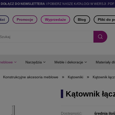
DOŁĄCZ DO NEWSLETTERA
I POBIERZ NASZE KATALOGI W WERSJI .PDF
ści
Promocje
Wyprzedaże
Blog
Pliki do 
meblowe
Narzędzia
Meble i dekoracje
Materiały d
»
»
Konstrukcyjne akcesoria meblowe
Kątowniki
Kątownik łącz
Kątownik łącz
Dostępność:
średnia ilo