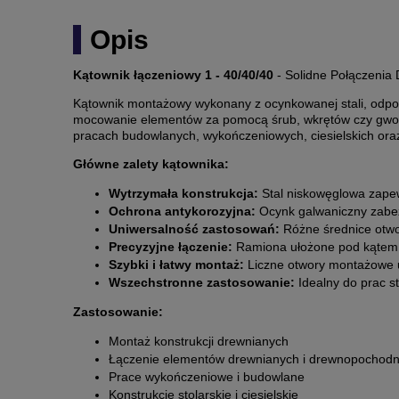
Opis
Kątownik łączeniowy 1 - 40/40/40
- Solidne Połączenia
Kątownik montażowy wykonany z ocynkowanej stali, odporn
mocowanie elementów za pomocą śrub, wkrętów czy gwoź
pracach budowlanych, wykończeniowych, ciesielskich oraz
Główne zalety kątownika:
Wytrzymała konstrukcja:
Stal niskowęglowa zapewn
Ochrona antykorozyjna:
Ocynk galwaniczny zabez
Uniwersalność zastosowań:
Różne średnice otwo
Precyzyjne łączenie:
Ramiona ułożone pod kątem p
Szybki i łatwy montaż:
Liczne otwory montażowe uł
Wszechstronne zastosowanie:
Idealny do prac st
Zastosowanie:
Montaż konstrukcji drewnianych
Łączenie elementów drewnianych i drewnopochod
Prace wykończeniowe i budowlane
Konstrukcje stolarskie i ciesielskie