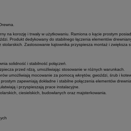
 Drewna.
y na korozję i trwały w użytkowaniu. Ramiona o kącie prostym posiad
dzi. Produkt dedykowany do stabilnego łączenia elementów drewnian
 stolarskich. Zastosowanie kątownika przyspiesza montaż i zwiększa s
ia solidność i stabilność połączeń.
piecza przed rdzą, umożliwiając stosowanie w różnych warunkach.
rów umożliwiają mocowanie za pomocą wkrętów, gwoździ, śrub i kotew
rostym zapewniają dokładne i stabilne połączenia elementów drewni
atwiają i przyspieszają prace instalacyjne.
olarskich, ciesielskich, budowlanych oraz majsterkowania.
nych