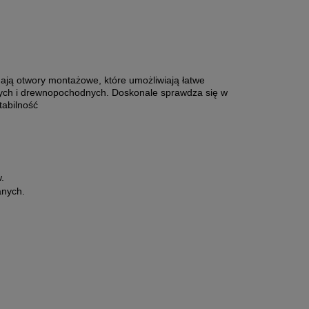
ają otwory montażowe, które umożliwiają łatwe
ych i drewnopochodnych. Doskonale sprawdza się w
tabilność
.
anych.