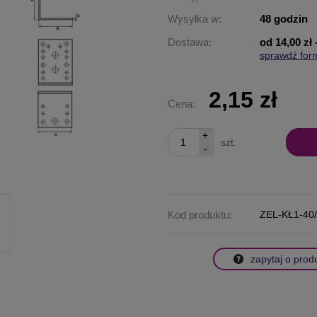
Wysyłka w:
48 godzin
Dostawa:
od 14,00 zł
sprawdź for
Cena nie za
płatności
2,15 zł
Cena:
+
szt.
-
Kod produktu:
ZEL-KŁ1-40/
zapytaj o prod