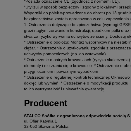
*Posiada oznaczenie CE (zgodność z normami UE).
*Utylizuj w sposób bezpieczny i zgodny z lokalnymi przepi
Wsporniki do półek wprowadzone do obrotu po 13 grudni
bezpieczeństwa została opracowana w celu zapewnienia 
1. Ostrzeżenia dotyczące bezpieczeństwa (wymogi GPSR)
grozi nagłym zerwaniem konstrukcji, upadkiem półki oraz
stwarza ryzyko wyrwania uchwytów ze ściany. Dostosuj el
* Ostrzeżenie o podłożu: Montaż wsporników na niestabiln
ciężar. * Ostrzeżenie o użytkowaniu zgodnie z przeznaczen
uchwytów pomocniczych (np. do wstawania).
* Ostrzeżenie o ostrych krawędziach (ryzyko skaleczenia
elementy i nie zranić się o krawędzie. * Ostrzeżenie o ob
przygnieceniem i poważnym wypadkiem .
* Ostrzeżenie o regularnej kontroli technicznej: Okresow
dokręć lub wymień. * Ostrzeżenie o modyfikacji produktu:
to ich wytrzymałość i unieważnia gwarancję.
Producent
STALCO Spółka z ograniczoną odpowiedzialnością S.
ul. Ofiar Katynia 1
32-050 Skawina, Polska