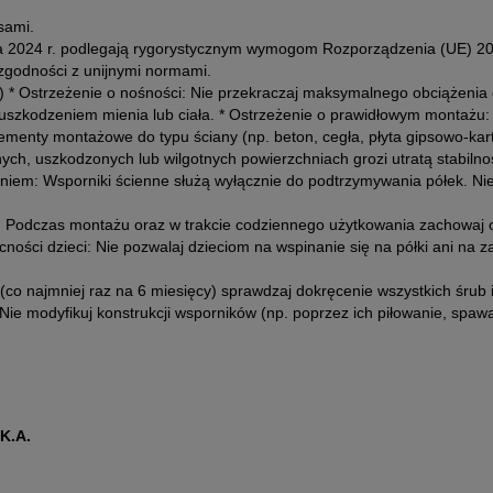
sami.
a 2024 r. podlegają rygorystycznym wymogom Rozporządzenia (UE) 202
zgodności z unijnymi normami.
 * Ostrzeżenie o nośności: Nie przekraczaj maksymalnego obciążenia 
 uszkodzeniem mienia lub ciała. * Ostrzeżenie o prawidłowym montażu
ementy montażowe do typu ściany (np. beton, cegła, płyta gipsowo-ka
ych, uszkodzonych lub wilgotnych powierzchniach grozi utratą stabiln
iem: Wsporniki ścienne służą wyłącznie do podtrzymywania półek. Nie w
): Podczas montażu oraz w trakcie codziennego użytkowania zachowaj 
ecności dzieci: Nie pozwalaj dzieciom na wspinanie się na półki ani na
o (co najmniej raz na 6 miesięcy) sprawdzaj dokręcenie wszystkich śr
 Nie modyfikuj konstrukcji wsporników (np. poprzez ich piłowanie, spa
K.A.