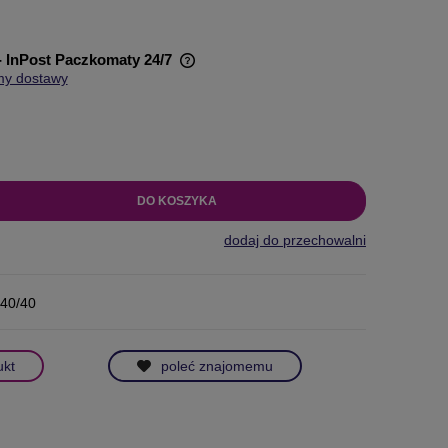
- InPost Paczkomaty 24/7
my dostawy
wiera ewentualnych kosztów
DO KOSZYKA
dodaj do przechowalni
40/40
ukt
poleć znajomemu