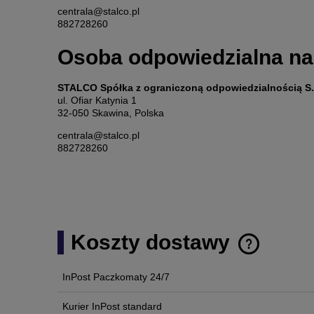
centrala@stalco.pl
882728260
Osoba odpowiedzialna na
STALCO Spółka z ograniczoną odpowiedzialnością S.
ul. Ofiar Katynia 1
32-050 Skawina, Polska
centrala@stalco.pl
882728260
Koszty dostawy
InPost Paczkomaty 24/7
Cena nie zawi
płatności
Kurier InPost standard