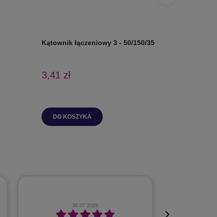
Kątownik łączeniowy 3 - 50/150/35
Kątownik 
3,41 zł
2,36 zł
DO KOSZYKA
DO K
23.07.2026