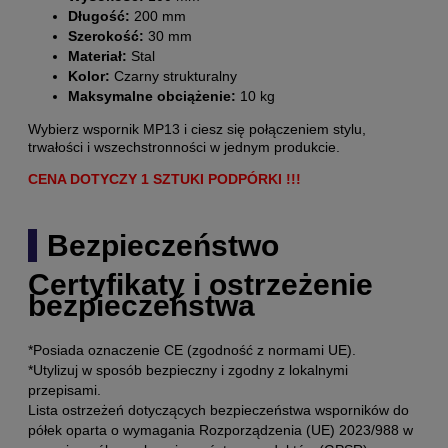
Długość:
200 mm
Szerokość:
30 mm
Materiał:
Stal
Kolor:
Czarny strukturalny
Maksymalne obciążenie:
10 kg
Wybierz wspornik MP13 i ciesz się połączeniem stylu,
trwałości i wszechstronności w jednym produkcie.
CENA DOTYCZY 1 SZTUKI PODPÓRKI !!!
Bezpieczeństwo
Certyfikaty i ostrzeżenie
bezpieczeństwa
*Posiada oznaczenie CE (zgodność z normami UE).
*Utylizuj w sposób bezpieczny i zgodny z lokalnymi
przepisami.
Lista ostrzeżeń dotyczących bezpieczeństwa wsporników do
półek oparta o wymagania Rozporządzenia (UE) 2023/988 w