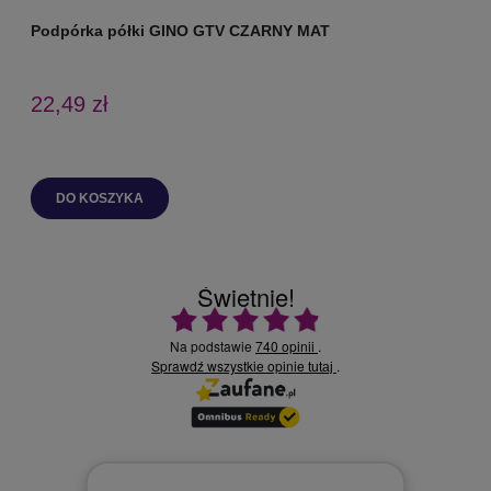
Podpórka półki GINO GTV CZARNY MAT
P
22,49 zł
DO KOSZYKA
Świetnie!
Ocena średnia 4.9 na 5
Na podstawie
740 opinii
.
Sprawdź wszystkie opinie
.
tutaj