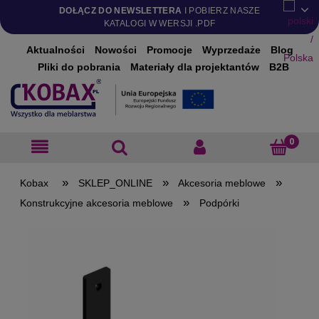
DOŁĄCZ DO NEWSLETTERA
I POBIERZ NASZE
KATALOGI W WERSJI .PDF
Aktualności
Nowości
Promocje
Wyprzedaże
Blog
Pliki do pobrania
Materiały dla projektantów
B2B
»
»
»
SKLEP_ONLINE
Akcesoria meblowe
»
Konstrukcyjne akcesoria meblowe
Podpórki