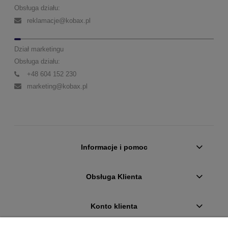
Obsługa działu:
reklamacje@kobax.pl
Dział marketingu
Obsługa działu:
+48 604 152 230
marketing@kobax.pl
Informacje i pomoc
Obsługa Klienta
Konto klienta