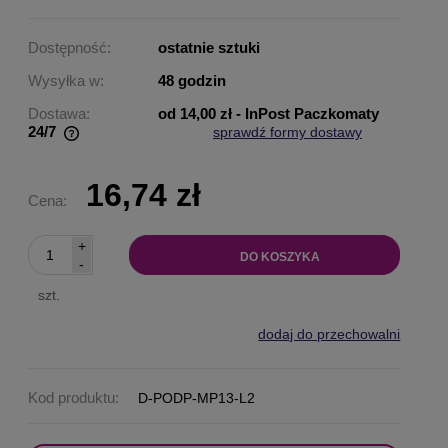
Dostępność:
ostatnie sztuki
Wysyłka w:
48 godzin
Dostawa:
od 14,00 zł
- InPost Paczkomaty
24/7
sprawdź formy dostawy
Cena nie zawiera ewentualnych kosztów płatności
16,74 zł
Cena:
+
DO KOSZYKA
-
szt.
dodaj do przechowalni
Kod produktu:
D-PODP-MP13-L2