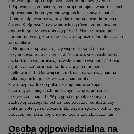
sprawie ogólnego bezpieczeństwa produktów (GPSR):
1. Upewnij się, że ściana, na której montujesz wsporniki, jest
odpowiednia do utrzymania wagi półki i jej zawartości. 2.
Dobierz odpowiednie wkręty i kołki montażowe do rodzaju
ściany. 3. Sprawdź, czy wsporniki są równo zamontowane,
aby uniknąć przechylania się półki. 4. Nie przeciążaj półki
nadmierną wagą, która przekracza dopuszczalne obciążenie
wsporników.
5. Regularnie sprawdzaj, czy wsporniki są stabilnie
przymocowane do ściany. 6. Jeśli zauważysz jakiekolwiek
uszkodzenia wsporników, niezwłocznie je wymień. 7. Stosuj
się do zaleceń producenta dotyczących montażu i
użytkowania. 8. Upewnij się, że dzieci nie wspinają się na
półki, aby uniknąć przewrócenia się mebla.
9. Zabezpiecz lekkie półki, szczególnie w pokojach
dziecięcych i miejscach publicznych, aby zapobiec ich
przewróceniu się. 10. W przypadku półek szklanych,
zachowaj szczególną ostrożność podczas montażu, aby
uniknąć pęknięć i skaleczeń. 11. Używaj rękawic ochronnych
podczas montażu, aby chronić ręce przed skaleczeniami.
Osoba odpowiedzialna na