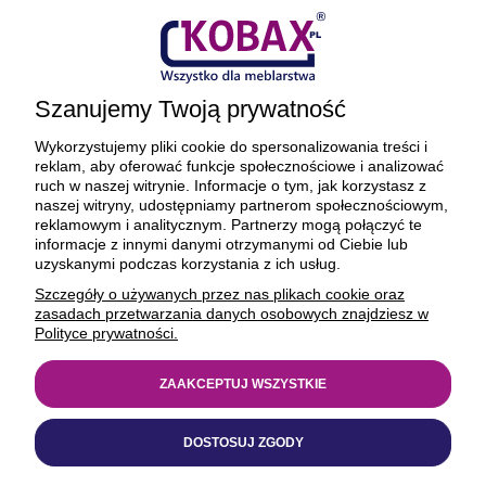
Płatności i dostawa
Ciekawostki
Szanujemy Twoją prywatność
O firmie
Wykorzystujemy pliki cookie do spersonalizowania treści i
reklam, aby oferować funkcje społecznościowe i analizować
ruch w naszej witrynie. Informacje o tym, jak korzystasz z
naszej witryny, udostępniamy partnerom społecznościowym,
reklamowym i analitycznym. Partnerzy mogą połączyć te
BEZPIECZNE PŁATNOŚCI ORAZ DOSTAWA
informacje z innymi danymi otrzymanymi od Ciebie lub
uzyskanymi podczas korzystania z ich usług.
Szczegóły o używanych przez nas plikach cookie oraz
zasadach przetwarzania danych osobowych znajdziesz w
Polityce prywatności.
ZAAKCEPTUJ WSZYSTKIE
© 1977-2025
kobax.pl
DOSTOSUJ ZGODY
Realizacja
https://xeniadesign.pl/
| Sklep
Shoper Premium