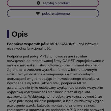
zapytaj o produkt
poleć znajomemu
Opis
Podpórka wspornik półki MP13 CZARNY
– styl loftowy i
niezawodna funkcjonalność.
Podpórka pod półkę MP13 to nowoczesne i solidne
rozwiązanie od renomowanej firmy GAMET, zaprojektowane z
myślą o miłośnikach stylu loftowego oraz minimalistycznego.
Jej prosta, a zarazem wyrazista forma w kolorze czarnym
strukturalnym doskonale komponuje się z różnorodnymi
aranżacjami wnętrz, dodając im nowoczesnego charakteru.
Wykonana z wysokiej jakości stali, podpórka MP13
gwarantuje nie tylko estetyczny wygląd, ale przede wszystkim
wyjątkową wytrzymałość i stabilność przez długie lata
użytkowania. Wybierając ten produkt, zyskujesz pewność, że
Twoje półki będą solidnie podparte, a ich nietuzinkowy wygląd
przyciągnie wzrok. Łatwość montażu oraz uniwersalność
zastosowania sprawiają, że podpórka MP13 idealnie sprawdzi