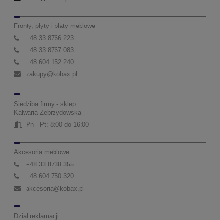
Fronty, płyty i blaty meblowe
+48 33 8766 223
+48 33 8767 083
+48 604 152 240
zakupy@kobax.pl
Siedziba firmy - sklep
Kalwaria Zebrzydowska
Pn - Pt: 8:00 do 16:00
Akcesoria meblowe
+48 33 8739 355
+48 604 750 320
akcesoria@kobax.pl
Dział reklamacji