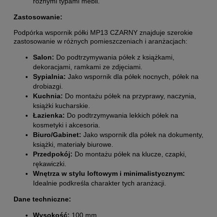
różnymi typami mebli.
Zastosowanie:
Podpórka wspornik półki MP13 CZARNY znajduje szerokie
zastosowanie w różnych pomieszczeniach i aranżacjach:
Salon:
Do podtrzymywania półek z książkami,
dekoracjami, ramkami ze zdjęciami.
Sypialnia:
Jako wspornik dla półek nocnych, półek na
drobiazgi.
Kuchnia:
Do montażu półek na przyprawy, naczynia,
książki kucharskie.
Łazienka:
Do podtrzymywania lekkich półek na
kosmetyki i akcesoria.
Biuro/Gabinet:
Jako wspornik dla półek na dokumenty,
książki, materiały biurowe.
Przedpokój:
Do montażu półek na klucze, czapki,
rękawiczki.
Wnętrza w stylu loftowym i minimalistycznym:
Idealnie podkreśla charakter tych aranżacji.
Dane techniczne:
Wysokość:
100 mm