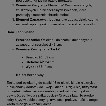
pod ociekarką już na etapie montażu.
Wymiana Zużytego Elementu:
Wymiana starych,
zniszczonych lub nieszczelnych rynienek, które
przestają skutecznie chronić mebel.
Element Zapasowy:
Idealna jako zapas, dzięki czemu
minimalizujesz ryzyko przecieku i uszkodzenia szafki.
Dane Techniczne
Przeznaczenie:
Ociekarki do szafek kuchennych o
zewnętrznej szerokości 45 cm.
Wymiary Zewnętrzne Tacki:
Szerokość:
39 cm
Głębokość:
24 cm
Wysokość:
2 cm
Kolor:
Bezbarwny
Tacka pod ociekarkę do szafki 45 to niewielki, ale niezwykle
funkcjonalny dodatek do Twojej kuchni. Dzięki niej utrzymasz
porządek, zabezpieczysz meble przed wilgocią i zyskasz
pewność, że Twoja szafka posłuży Ci przez lata. To produkt,
który łączy w sobie estetykę, trwałość i praktyczność, dlatego
warto mieć go w każdej kuchni.