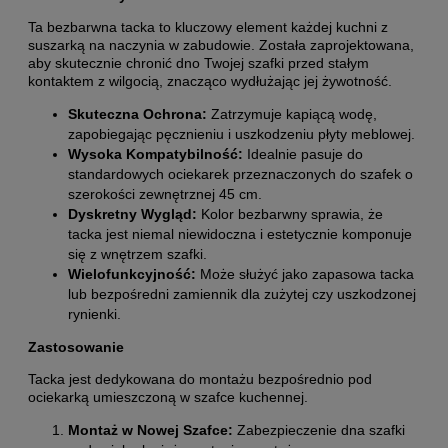
Ta bezbarwna tacka to kluczowy element każdej kuchni z
suszarką na naczynia w zabudowie. Została zaprojektowana,
aby skutecznie chronić dno Twojej szafki przed stałym
kontaktem z wilgocią, znacząco wydłużając jej żywotność.
Skuteczna Ochrona:
Zatrzymuje kapiącą wodę,
zapobiegając pęcznieniu i uszkodzeniu płyty meblowej.
Wysoka Kompatybilność:
Idealnie pasuje do
standardowych ociekarek przeznaczonych do szafek o
szerokości zewnętrznej 45 cm.
Dyskretny Wygląd:
Kolor bezbarwny sprawia, że
tacka jest niemal niewidoczna i estetycznie komponuje
się z wnętrzem szafki.
Wielofunkcyjność:
Może służyć jako zapasowa tacka
lub bezpośredni zamiennik dla zużytej czy uszkodzonej
rynienki.
Zastosowanie
Tacka jest dedykowana do montażu bezpośrednio pod
ociekarką umieszczoną w szafce kuchennej.
Montaż w Nowej Szafce:
Zabezpieczenie dna szafki