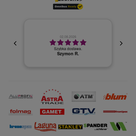
02.08.2026
cyjna,
cja też
Szybka dostawa.
 kuriera
Szymon R.