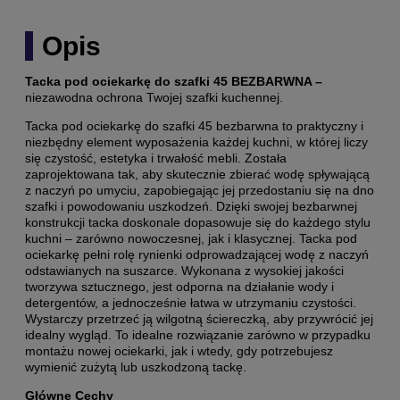
Opis
Tacka pod ociekarkę do szafki 45 BEZBARWNA –
niezawodna ochrona Twojej szafki kuchennej.
Tacka pod ociekarkę do szafki 45 bezbarwna to praktyczny i
niezbędny element wyposażenia każdej kuchni, w której liczy
się czystość, estetyka i trwałość mebli. Została
zaprojektowana tak, aby skutecznie zbierać wodę spływającą
z naczyń po umyciu, zapobiegając jej przedostaniu się na dno
szafki i powodowaniu uszkodzeń. Dzięki swojej bezbarwnej
konstrukcji tacka doskonale dopasowuje się do każdego stylu
kuchni – zarówno nowoczesnej, jak i klasycznej. Tacka pod
ociekarkę pełni rolę rynienki odprowadzającej wodę z naczyń
odstawianych na suszarce. Wykonana z wysokiej jakości
tworzywa sztucznego, jest odporna na działanie wody i
detergentów, a jednocześnie łatwa w utrzymaniu czystości.
Wystarczy przetrzeć ją wilgotną ściereczką, aby przywrócić jej
idealny wygląd. To idealne rozwiązanie zarówno w przypadku
montażu nowej ociekarki, jak i wtedy, gdy potrzebujesz
wymienić zużytą lub uszkodzoną tackę.
Główne Cechy