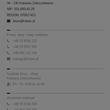
34 - 130 Kalwaria Zebrzydowska
NIP: 551-000-42-29
REGON: 070517421
biuro@kobax.pl
Fronty, płyty i blaty meblowe
+48 33 8766 223
+48 33 8767 083
+48 604 152 240
zakupy@kobax.pl
Siedziba firmy - sklep
Kalwaria Zebrzydowska
Pn - Pt: 8:00 do 16:00
Akcesoria meblowe
+48 33 8739 355
+48 604 750 320