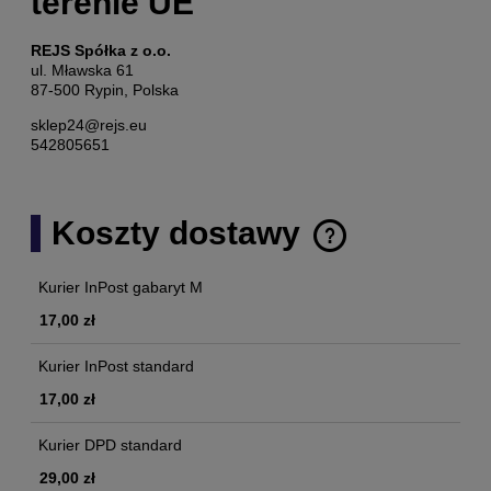
terenie UE
REJS Spółka z o.o.
ul. Mławska 61
87-500 Rypin, Polska
sklep24@rejs.eu
542805651
Koszty dostawy
Cena nie zawiera ewentualnych kosztów płatności
Kurier InPost gabaryt M
17,00 zł
Kurier InPost standard
17,00 zł
Kurier DPD standard
29,00 zł