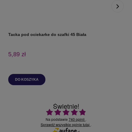
Tacka pod ociekarke do szafki 45 Biała
T
5,89 zł
DO KOSZYKA
Świetnie!
Ocena średnia 4.9 na 5
Na podstawie
740 opinii
.
Sprawdź wszystkie opinie
.
tutaj