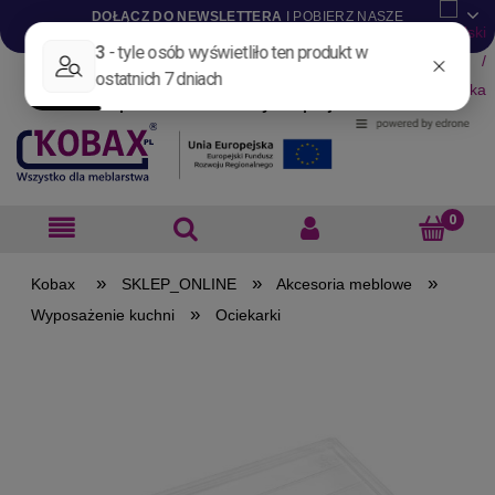
DOŁĄCZ DO NEWSLETTERA
I POBIERZ NASZE
KATALOGI W WERSJI .PDF
Aktualności
Nowości
Promocje
Wyprzedaże
Blog
Pliki do pobrania
Materiały dla projektantów
B2B
»
»
»
SKLEP_ONLINE
Akcesoria meblowe
»
Wyposażenie kuchni
Ociekarki