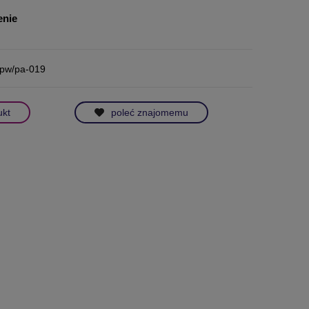
enie
/pw/pa-019
ukt
poleć znajomemu