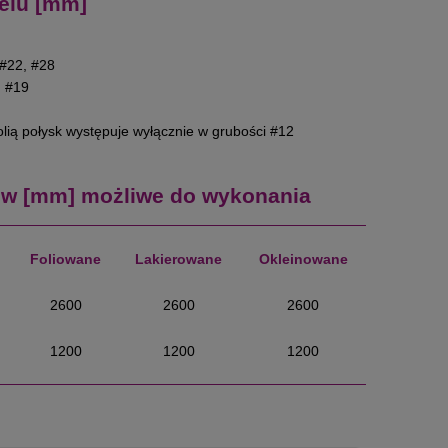
elu [mm]
 #22, #28
: #19
lią połysk występuje wyłącznie w grubości #12
w [mm] możliwe do wykonania
Foliowane
Lakierowane
Okleinowane
2600
2600
2600
1200
1200
1200