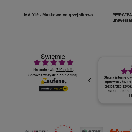
MA 019 - Maskownica grzejnikowa
PF/PW/PA
uniwersa
Świetnie!
Ocena średnia 4.9 na 5
Na podstawie
740 opinii
.
Sprawdź wszystkie opinie
30.07.2026
.
tutaj
Wszystko supe
oki