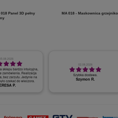
 018 Panel 3D pełny
MA 018 - Maskownica grzejnik
lny
28.07.2026
30.07.2026
bardzo dobry kontakt, szybka realizacja
r, miła i profesjonalna
zamówienia
obsługa.
Monika T.