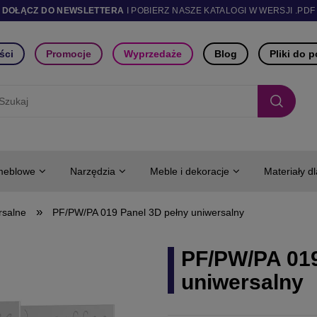
DOŁĄCZ DO NEWSLETTERA
I POBIERZ NASZE KATALOGI W WERSJI .PDF
ści
Promocje
Wyprzedaże
Blog
Pliki do 
meblowe
Narzędzia
Meble i dekoracje
Materiały d
»
rsalne
PF/PW/PA 019 Panel 3D pełny uniwersalny
PF/PW/PA 019
uniwersalny