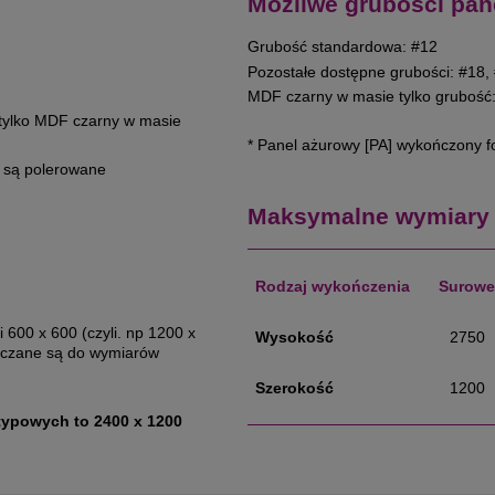
Możliwe grubości pan
Grubość standardowa: #12
Pozostałe dostępne grubości: #18,
MDF czarny w masie tylko grubość
) tylko MDF czarny w masie
* Panel ażurowy [PA] wykończony fo
e są polerowane
Maksymalne wymiary 
Rodzaj wykończenia
Surowe
 600 x 600 (czyli. np 1200 x
Wysokość
2750
aliczane są do wymiarów
Szerokość
1200
ypowych to 2400 x 1200