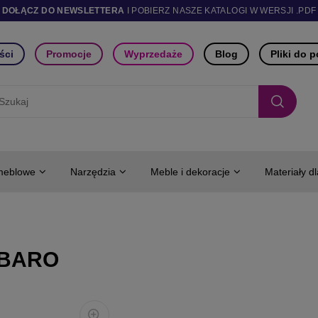
DOŁĄCZ DO NEWSLETTERA
I POBIERZ NASZE KATALOGI W WERSJI .PDF
ści
Promocje
Wyprzedaże
Blog
Pliki do 
meblowe
Narzędzia
Meble i dekoracje
Materiały d
BARO