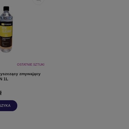
OSTATNIE SZTUKI
zyszczący zmywający
N 1L
ł
SZYKA