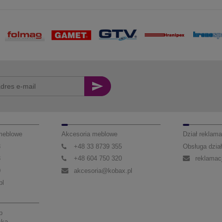
 meblowe
Akcesoria meblowe
Dział reklama
3
+48 33 8739 355
Obsługa dział
3
+48 604 750 320
reklamac
0
akcesoria@kobax.pl
pl
p
ska