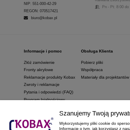
NIP: 551-000-42-29
Pn - Pt: 8:00 do
REGON: 070517421
biuro@kobax.pl
Informacje i pomoc
Obsługa Klienta
Złóż zamówienie
Pobierz pliki
Fronty akrylowe
Współpraca
Reklamacje produkty Kobax
Materiały dla projektantów
Zwroty i reklamacje
Pytania i odpowiedzi (FAQ)
Program lojalnościowy
Regulamin
Szanujemy Twoją prywat
Polityka prywatności
Wykorzystujemy pliki cookie do sperson
Informacje o tym, jak korzystasz z n