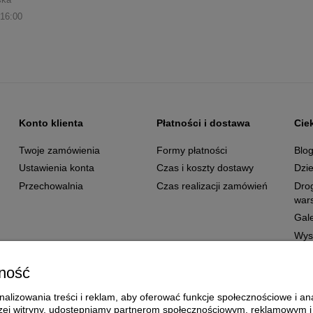
 16:00
Konto klienta
Płatności i dostawa
Cie
Twoje zamówienia
Formy płatności
Blo
Ustawienia konta
Czas i koszty dostawy
Dzie
Przechowalnia
Czas realizacji zamówień
Dro
wars
Gale
Wys
ność
alizowania treści i reklam, aby oferować funkcje społecznościowe i ana
aszej witryny, udostępniamy partnerom społecznościowym, reklamowym 