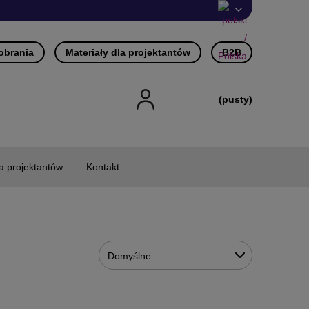
pobrania
Materiały dla projektantów
B2B
(pusty)
la projektantów
Kontakt