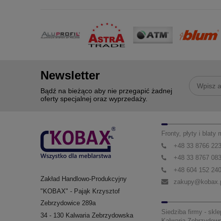
Newsletter
Bądź na bieżąco aby nie przegapić żadnej
oferty specjalnej oraz wyprzedaży.
Fronty, płyty i blaty
+48 33 8766 22
+48 33 8767 08
+48 604 152 24
Zakład Handlowo-Produkcyjny
zakupy@kobax.
"KOBAX" - Pająk Krzysztof
Zebrzydowice 289a
Siedziba firmy - skle
34 - 130 Kalwaria Zebrzydowska
Kalwaria Zebrzydow