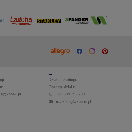
cji
Dział marketingu
u:
Obsługa działu:
je@kobax.pl
+48 604 152 230
marketing@kobax.pl