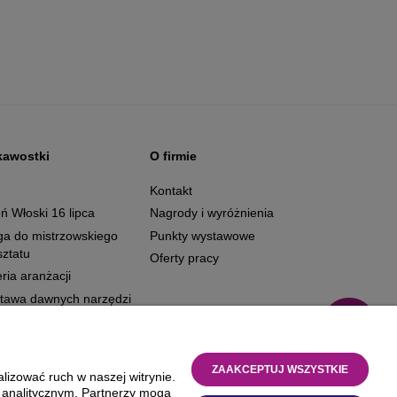
kawostki
O firmie
g
Kontakt
ń Włoski 16 lipca
Nagrody i wyróżnienia
ga do mistrzowskiego
Punkty wystawowe
ztatu
Oferty pracy
ria aranżacji
tawa dawnych narzędzi
ZAAKCEPTUJ WSZYSTKIE
lizować ruch w naszej witrynie.
i analitycznym. Partnerzy mogą