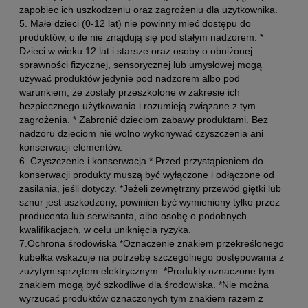
zapobiec ich uszkodzeniu oraz zagrożeniu dla użytkownika.
5. Małe dzieci (0-12 lat) nie powinny mieć dostępu do
produktów, o ile nie znajdują się pod stałym nadzorem. *
Dzieci w wieku 12 lat i starsze oraz osoby o obniżonej
sprawności fizycznej, sensorycznej lub umysłowej mogą
używać produktów jedynie pod nadzorem albo pod
warunkiem, że zostały przeszkolone w zakresie ich
bezpiecznego użytkowania i rozumieją związane z tym
zagrożenia. * Zabronić dzieciom zabawy produktami. Bez
nadzoru dzieciom nie wolno wykonywać czyszczenia ani
konserwacji elementów.
6. Czyszczenie i konserwacja * Przed przystąpieniem do
konserwacji produkty muszą być wyłączone i odłączone od
zasilania, jeśli dotyczy. *Jeżeli zewnętrzny przewód giętki lub
sznur jest uszkodzony, powinien być wymieniony tylko przez
producenta lub serwisanta, albo osobę o podobnych
kwalifikacjach, w celu uniknięcia ryzyka.
7.Ochrona środowiska *Oznaczenie znakiem przekreślonego
kubełka wskazuje na potrzebę szczególnego postępowania z
zużytym sprzętem elektrycznym. *Produkty oznaczone tym
znakiem mogą być szkodliwe dla środowiska. *Nie można
wyrzucać produktów oznaczonych tym znakiem razem z