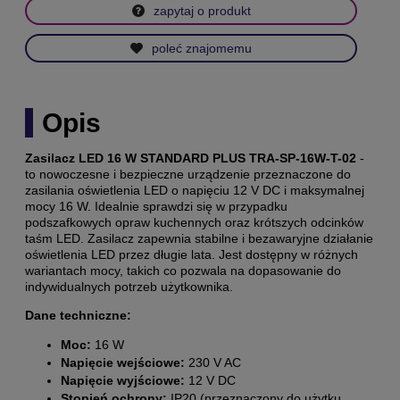
zapytaj o produkt
poleć znajomemu
Opis
Zasilacz LED 16 W STANDARD PLUS TRA-SP-16W-T-02
-
to nowoczesne i bezpieczne urządzenie przeznaczone do
zasilania oświetlenia LED o napięciu 12 V DC i maksymalnej
mocy 16 W. Idealnie sprawdzi się w przypadku
podszafkowych opraw kuchennych oraz krótszych odcinków
taśm LED. Zasilacz zapewnia stabilne i bezawaryjne działanie
oświetlenia LED przez długie lata. Jest dostępny w różnych
wariantach mocy, takich co pozwala na dopasowanie do
indywidualnych potrzeb użytkownika.
Dane techniczne:
Moc:
16 W
Napięcie wejściowe:
230 V AC
Napięcie wyjściowe:
12 V DC
Stopień ochrony:
IP20 (przeznaczony do użytku