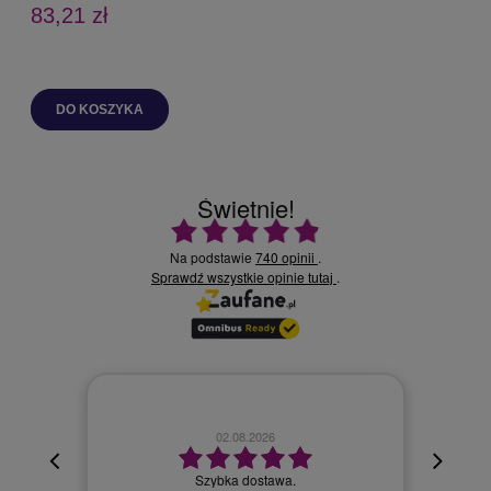
83,21 zł
DO KOSZYKA
Świetnie!
Ocena średnia 4.9 na 5
Na podstawie
740 opinii
.
Sprawdź wszystkie opinie
.
tutaj
02.08.2026
cyjna,
cja też
Szybka dostawa.
 kuriera