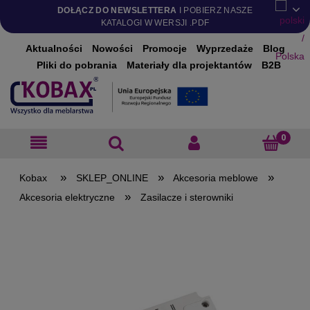
DOŁĄCZ DO NEWSLETTERA
I POBIERZ NASZE
KATALOGI W WERSJI .PDF
Aktualności
Nowości
Promocje
Wyprzedaże
Blog
Pliki do pobrania
Materiały dla projektantów
B2B
»
»
»
SKLEP_ONLINE
Akcesoria meblowe
»
Akcesoria elektryczne
Zasilacze i sterowniki