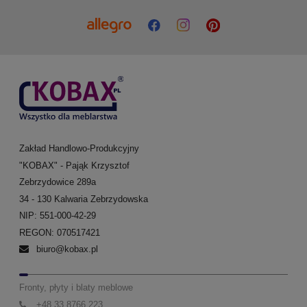
Zakład Handlowo-Produkcyjny
"KOBAX" - Pająk Krzysztof
Zebrzydowice 289a
34 - 130 Kalwaria Zebrzydowska
NIP: 551-000-42-29
REGON: 070517421
biuro@kobax.pl
Fronty, płyty i blaty meblowe
+48 33 8766 223