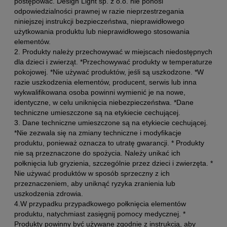
postępować. Design Light sp. z o.o. nie ponosi
odpowiedzialności prawnej w razie nieprzestrzegania
niniejszej instrukcji bezpieczeństwa, nieprawidłowego
użytkowania produktu lub nieprawidłowego stosowania
elementów.
2. Produkty należy przechowywać w miejscach niedostępnych
dla dzieci i zwierząt. *Przechowywać produkty w temperaturze
pokojowej. *Nie używać produktów, jeśli są uszkodzone. *W
razie uszkodzenia elementów, producent, serwis lub inna
wykwalifikowana osoba powinni wymienić je na nowe,
identyczne, w celu uniknięcia niebezpieczeństwa. *Dane
techniczne umieszczone są na etykiecie cechującej.
3. Dane techniczne umieszczone są na etykiecie cechującej.
*Nie zezwala się na zmiany techniczne i modyfikacje
produktu, ponieważ oznacza to utratę gwarancji. * Produkty
nie są przeznaczone do spożycia. Należy unikać ich
połknięcia lub gryzienia, szczególnie przez dzieci i zwierzęta. *
Nie używać produktów w sposób sprzeczny z ich
przeznaczeniem, aby uniknąć ryzyka zranienia lub
uszkodzenia zdrowia.
4.W przypadku przypadkowego połknięcia elementów
produktu, natychmiast zasięgnij pomocy medycznej. *
Produkty powinny być używane zgodnie z instrukcją, aby