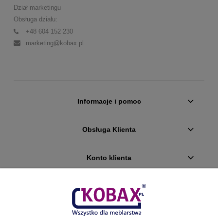
Dział marketingu
Obsługa działu:
+48 604 152 230
marketing@kobax.pl
Informacje i pomoc
Obsługa Klienta
Konto klienta
Płatności i dostawa
Ciekawostki