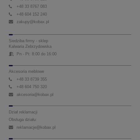
+48 33 8767 083
+48 604 152 240
zakupy@kobax.pl
Siedziba firmy - sklep
Kalwaria Zebrzydowska
Pn - Pt: 8:00 do 16:00
Akcesoria meblowe
+48 33 8739 355
+48 604 750 320
akcesoria@kobax.pl
Dział reklamacji
Obsługa działu:
reklamacje@kobax.pl