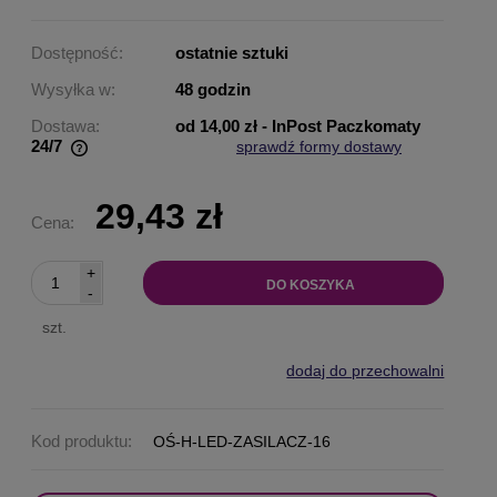
Dostępność:
ostatnie sztuki
Wysyłka w:
48 godzin
Dostawa:
od 14,00 zł
- InPost Paczkomaty
24/7
sprawdź formy dostawy
Cena nie zawiera ewentualnych kosztów płatności
29,43 zł
Cena:
+
DO KOSZYKA
-
szt.
dodaj do przechowalni
Kod produktu:
OŚ-H-LED-ZASILACZ-16