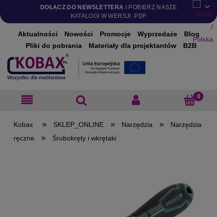
DOŁĄCZ DO NEWSLETTERA
I POBIERZ NASZE
KATALOGI W WERSJI .PDF
Aktualności
Nowości
Promocje
Wyprzedaże
Blog
Pliki do pobrania
Materiały dla projektantów
B2B
»
»
»
SKLEP_ONLINE
Narzędzia
Narzędzia
»
ręczne
Śrubokręty i wkrętaki