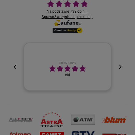
Ocena średnia 4.9 na 5
Na podstawie
739 opinii
.
Sprawdź wszystkie opinie
.
tutaj
30.07.2026
oki
Wszyst