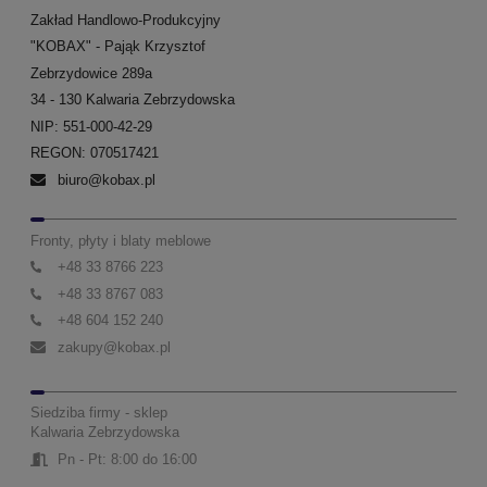
Zakład Handlowo-Produkcyjny
"KOBAX" - Pająk Krzysztof
Zebrzydowice 289a
34 - 130 Kalwaria Zebrzydowska
NIP: 551-000-42-29
REGON: 070517421
biuro@kobax.pl
Fronty, płyty i blaty meblowe
+48 33 8766 223
+48 33 8767 083
+48 604 152 240
zakupy@kobax.pl
Siedziba firmy - sklep
Kalwaria Zebrzydowska
Pn - Pt: 8:00 do 16:00