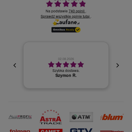
Ocena średnia 4.9 na 5
Na podstawie
740 opinii
.
Sprawdź wszystkie opinie
.
tutaj
02.08.2026
cyjna,
cja też
Szybka dostawa.
 kuriera
Szymon R.