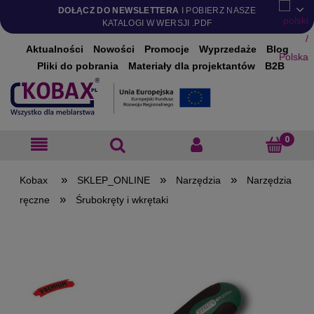
DOŁĄCZ DO NEWSLETTERA
I POBIERZ NASZE
KATALOGI W WERSJI .PDF
Aktualności
Nowości
Promocje
Wyprzedaże
Blog
Pliki do pobrania
Materiały dla projektantów
B2B
»
»
»
SKLEP_ONLINE
Narzędzia
Narzędzia
»
ręczne
Śrubokręty i wkrętaki