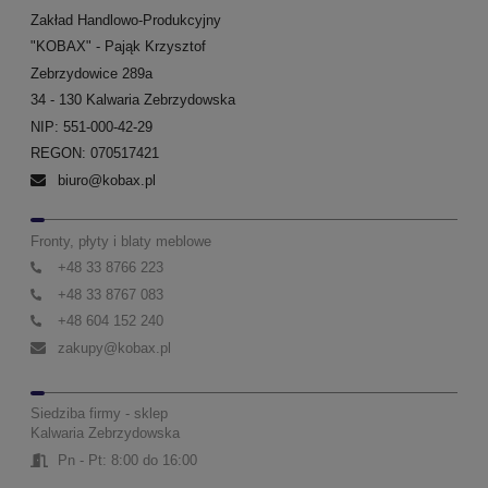
Zakład Handlowo-Produkcyjny
"KOBAX" - Pająk Krzysztof
Zebrzydowice 289a
34 - 130 Kalwaria Zebrzydowska
NIP: 551-000-42-29
REGON: 070517421
biuro@kobax.pl
Fronty, płyty i blaty meblowe
+48 33 8766 223
+48 33 8767 083
+48 604 152 240
zakupy@kobax.pl
Siedziba firmy - sklep
Kalwaria Zebrzydowska
Pn - Pt: 8:00 do 16:00