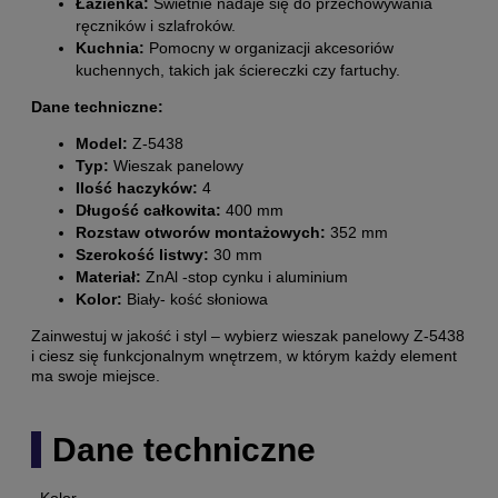
Łazienka:
Świetnie nadaje się do przechowywania
ręczników i szlafroków.
Kuchnia:
Pomocny w organizacji akcesoriów
kuchennych, takich jak ściereczki czy fartuchy.
Dane techniczne:
Model:
Z-5438
Typ:
Wieszak panelowy
Ilość haczyków:
4
Długość całkowita:
400 mm
Rozstaw otworów montażowych:
352 mm
Szerokość listwy:
30 mm
Materiał:
ZnAl -stop cynku i aluminium
Kolor:
Biały- kość słoniowa
Zainwestuj w jakość i styl – wybierz wieszak panelowy Z-5438
i ciesz się funkcjonalnym wnętrzem, w którym każdy element
ma swoje miejsce.
Dane techniczne
Kolor