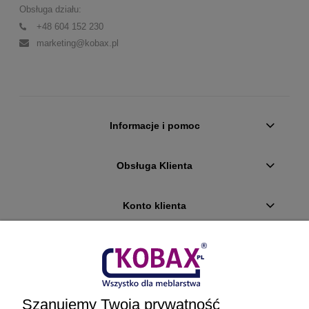
Obsługa działu:
+48 604 152 230
marketing@kobax.pl
Informacje i pomoc
Obsługa Klienta
Konto klienta
Płatności i dostawa
Ciekawostki
Szanujemy Twoją prywatność