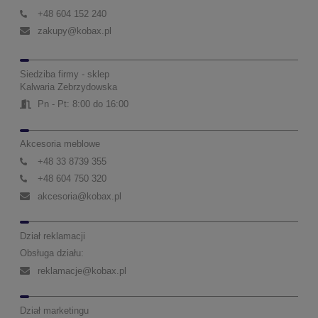
+48 604 152 240
zakupy@kobax.pl
Siedziba firmy - sklep
Kalwaria Zebrzydowska
Pn - Pt: 8:00 do 16:00
Akcesoria meblowe
+48 33 8739 355
+48 604 750 320
akcesoria@kobax.pl
Dział reklamacji
Obsługa działu:
reklamacje@kobax.pl
Dział marketingu