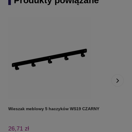
Produkty powiązane
Wieszak meblowy 5 haczyków WS19 CZARNY
W
26,71 zł