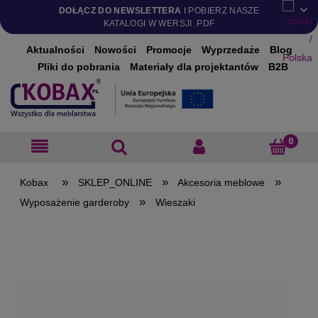
DOŁĄCZ DO NEWSLETTERA
I POBIERZ NASZE
KATALOGI W WERSJI .PDF
Aktualności
Nowości
Promocje
Wyprzedaże
Blog
Pliki do pobrania
Materiały dla projektantów
B2B
»
»
»
SKLEP_ONLINE
Akcesoria meblowe
»
Wyposażenie garderoby
Wieszaki