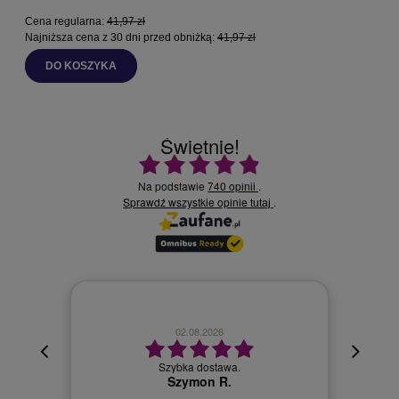
Cena regularna:
41,97 zł
C
Najniższa cena z 30 dni przed obniżką:
41,97 zł
N
DO KOSZYKA
Świetnie!
Ocena średnia 4.9 na 5
Na podstawie
740 opinii
.
Sprawdź wszystkie opinie
.
tutaj
02.08.2026
cyjna,
cja też
Szybka dostawa.
 kuriera
Szymon R.