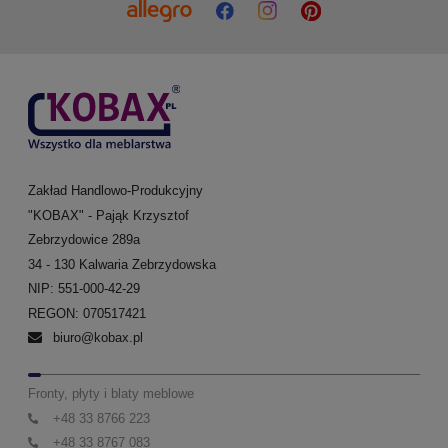
Zakład Handlowo-Produkcyjny
"KOBAX" - Pająk Krzysztof
Zebrzydowice 289a
34 - 130 Kalwaria Zebrzydowska
NIP: 551-000-42-29
REGON: 070517421
biuro@kobax.pl
Fronty, płyty i blaty meblowe
+48 33 8766 223
+48 33 8767 083